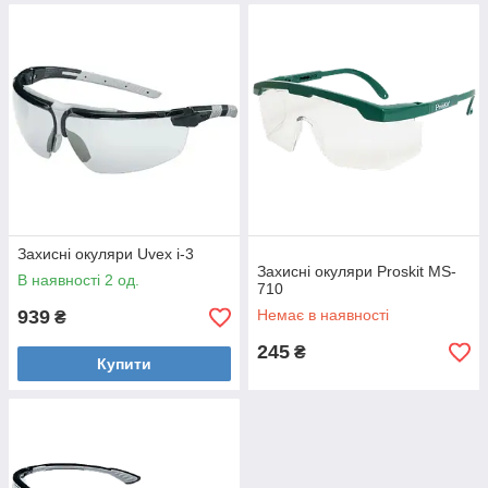
Захисні окуляри Uvex i-3
Захисні окуляри Proskit MS-
В наявності 2 од.
710
939
Немає в наявності
₴
245
₴
Купити