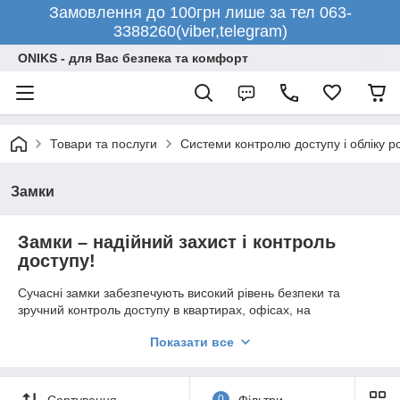
Замовлення до 100грн лише за тел 063-
3388260(viber,telegram)
ONIKS - для Вас безпека та комфорт
Товари та послуги
Системи контролю доступу і обліку р
Замки
Замки – надійний захист і контроль
доступу!
Сучасні замки забезпечують високий рівень безпеки та
зручний контроль доступу в квартирах, офісах, на
підприємствах і комерційних об’єктах.
Показати все
🔍 Основні можливості замків
🔒 Електронні замки – керування доступом за допомогою карт,
кодів, ключів або біометрії.
Сортування
0
Фільтри