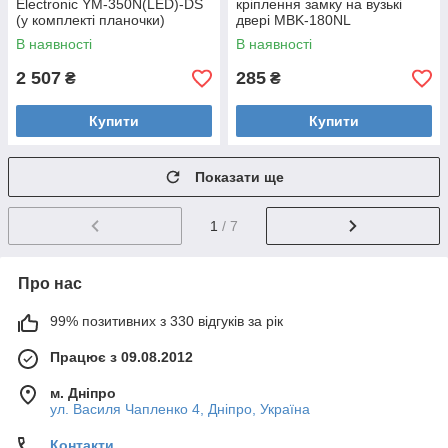
Electronic YM-350N(LED)-DS
кріплення замку на вузькі
(у комплекті планочки)
двері MBK-180NL
В наявності
В наявності
2 507
285
₴
₴
Купити
Купити
Показати ще
1
/ 7
Про нас
99% позитивних з 330 відгуків за рік
Працює з 09.08.2012
м. Дніпро
ул. Василя Чапленко 4, Дніпро, Україна
Контакти