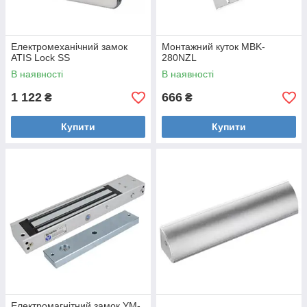
Електромеханічний замок
Монтажний куток MBK-
ATIS Lock SS
280NZL
В наявності
В наявності
1 122
666
₴
₴
Купити
Купити
Електромагнітний замок YM-