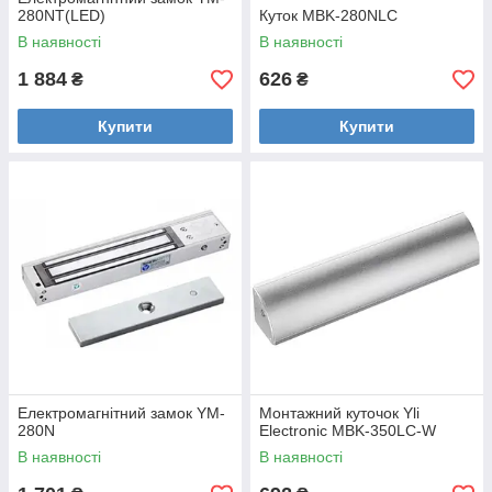
280NT(LED)
Куток MBK-280NLC
В наявності
В наявності
1 884
626
₴
₴
Купити
Купити
Електромагнітний замок YM-
Монтажний куточок Yli
280N
Electronic MBK-350LC-W
В наявності
В наявності