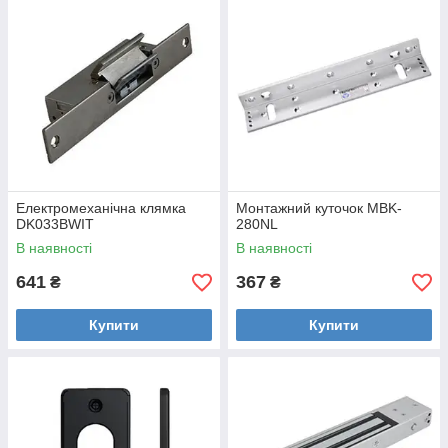
🏆 Наші переваги
✅ Великий вибір замків різних типів
✔️ Сертифікована продукція з гарантією
🚚 Швидка доставка по всій Україні
💰 Вигідні ціни та допомога у підборі
🔒 Потрібен надійний замок? Підберемо найкраще рішення
для дому, офісу або бізнесу!
Електромеханічна клямка
Монтажний куточок MBK-
DK033BWIT
280NL
В наявності
В наявності
641
367
₴
₴
Купити
Купити