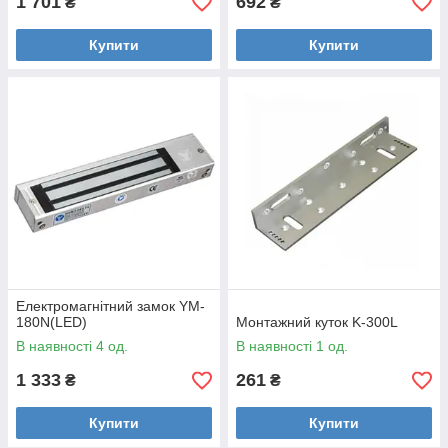
1 701
692
₴
₴
Купити
Купити
Електромагнітний замок YM-
180N(LED)
Монтажний куток K-300L
В наявності 4 од.
В наявності 1 од.
1 333
261
₴
₴
Купити
Купити