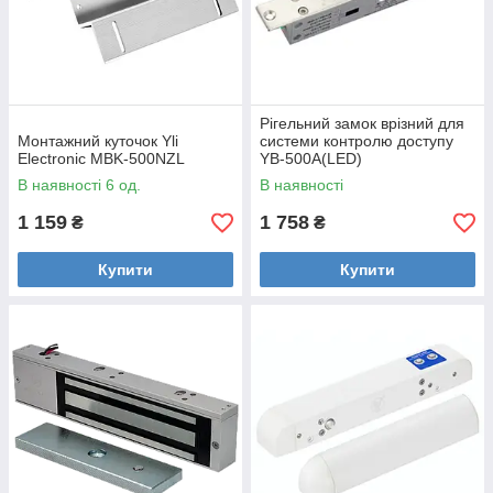
Рігельний замок врізний для
Монтажний куточок Yli
системи контролю доступу
Electronic MBK-500NZL
YB-500A(LED)
В наявності 6 од.
В наявності
1 159
1 758
₴
₴
Купити
Купити