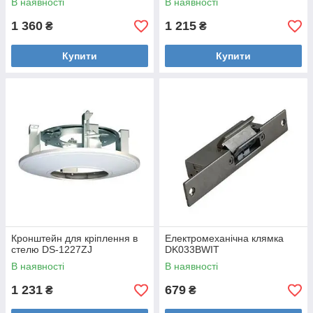
В наявності
В наявності
1 360
1 215
₴
₴
Купити
Купити
Кронштейн для кріплення в
Електромеханічна клямка
стелю DS-1227ZJ
DK033BWIT
В наявності
В наявності
1 231
679
₴
₴