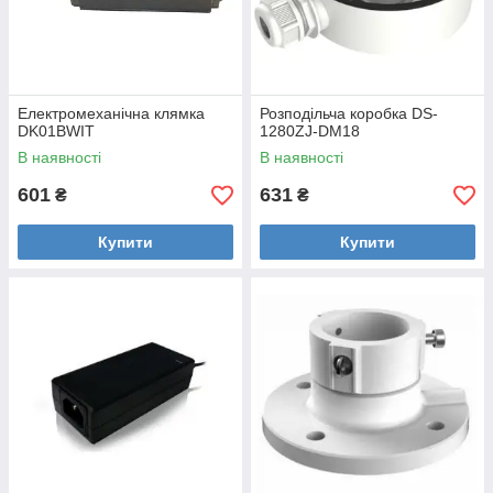
Електромеханічна клямка
Розподільча коробка DS-
DK01BWIT
1280ZJ-DM18
В наявності
В наявності
601
631
₴
₴
Купити
Купити