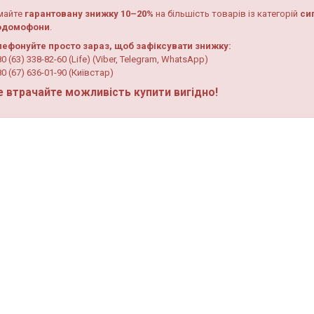
майте
гарантовану знижку 10–20%
на більшість товарів із категорій
си
одомофони
.
лефонуйте просто зараз, щоб зафіксувати знижку:
0 (63) 338-82-60 (Life) (Viber, Telegram, WhatsApp)
80 (67) 636-01-90 (Київстар)
е втрачайте можливість купити вигідно!