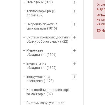
Домофони
376
Отри
віде
Тепловізори, рації,
дрони
87
📢
Те
📲 +38
Охоронно-пожежна
📲 +3
сигналізація
1016
💥 Н
Системи контролю доступу і
обліку робочого часу
722
Мережеве
обладнання
1146
Енергетичне
обладнання
1307
Інструменти та
електрика
1128
Кронштейни для телевізорів
та моніторів
37
Системи озвучування та