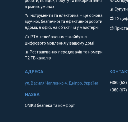
🧭 Екіпір
роботи, поїздок, побуту та використання
в різних умовах
📡 Супут
🔧 Інструменти та електрика — це основа
📺 Т2 ци
зручної, безпечної та ефективної роботи
вдома, в офісі, на об’єкті чи у майстерні
📺 Приста
📺 IPTV-телебачення – майбутнє
цифрового мовлення у вашому домі
📡 Розташування передавачів та номери
Т2 ТВ каналів
+380 (63)
ул. Василя Чапленко 4, Дніпро, Україна
+380 (67)
ONIKS безпека та комфорт