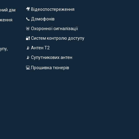
🎥 Відеоспостереження
ний дім
📞 Домофонів
еження
🚨 Охоронної сигналізації
🔐 Систем контролю доступу
📡 Антен Т2
упу,
📡 Супутникових антен
💻 Прошивка тюнерів