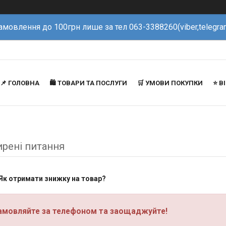
амовлення до 100грн лише за тел 063-3388260(viber,telegra
📌 ГОЛОВНА
🛍️ ТОВАРИ ТА ПОСЛУГИ
🛒 УМОВИ ПОКУПКИ
⭐️ 
рені питання
 Як отримати знижку на товар?
амовляйте за телефоном та заощаджуйте!