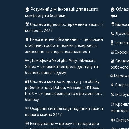
🏠 Розумний дім: інновації для вашого
🏠 Облад
комфорту та безпеки
дім
🎥 Системи відеоспостереження: захист і
🎥 Відео
контроль 24/7
📞 Домо
🔋 Енергетичне обладнання — це основа
🌡 Теплов
стабільної роботи техніки, резервного
живлення та енергонезалежності
🚨Охорон
🔑 Домофони Neolight, Arny, Hikvision,
🔐 Систем
Slinex – сучасний контроль доступу та
робочого
безпека вашого дому
🌐 Мереж
🔐 Системи контролю доступу та обліку
🔋 Енерг
робочого часу Dahua, Hikvision, ZKTeco,
ProX – сучасна безпека та ефективність
🛠️ Інстр
бізнесу
📺 Кроншт
🚨 Охоронні сигналізації: надійний захист
моніторів
вашого майна 24/7
🔊 Систе
🧭 Екіпірування — це зручні товари для