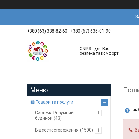
З
+380 (63) 338-82-60
+380 (67) 636-01-90
ONIKS - для Вас
безпека та комфорт
Поши
🛍️ Товари та послуги
🔥
Система Розумний
будинок
43
📞
З
Відеоспостереження
1500