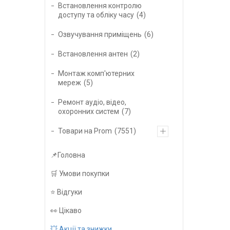
Встановлення контролю
доступу та обліку часу
4
Озвучування приміщень
6
Встановлення антен
2
Монтаж комп'ютерних
мереж
5
Ремонт аудіо, відео,
охоронних систем
7
Товари на Prom
7551
📌Головна
🛒 Умови покупки
⭐️ Відгуки
👀 Цікаво
💥 Акції та знижки