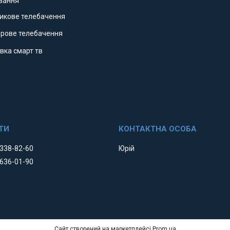
ування
никове телебачення
фрове телебачення
вка смарт тв
 338-82-60
Юрій
 636-01-90
Сайт створений на маркетплейсі
Prom.ua