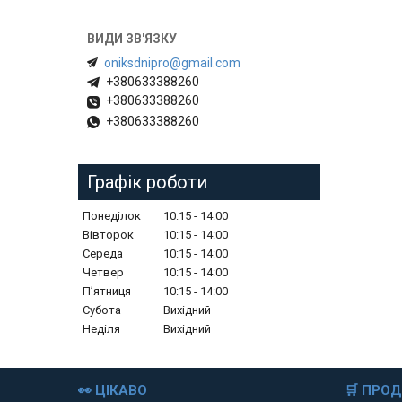
oniksdnipro@gmail.com
+380633388260
+380633388260
+380633388260
Графік роботи
Понеділок
10:15
14:00
Вівторок
10:15
14:00
Середа
10:15
14:00
Четвер
10:15
14:00
Пʼятниця
10:15
14:00
Субота
Вихідний
Неділя
Вихідний
👀 ЦІКАВО
🛒 ПРО