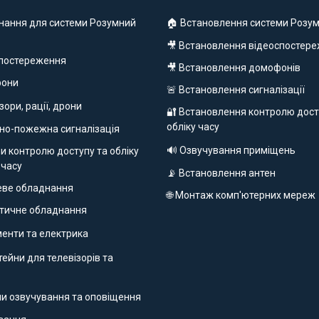
нання для системи Розумний
🏠 Встановлення системи Розум
🎥 Встановлення відеоспостер
спостереження
🎥 Встановлення домофонів
фони
🚨 Встановлення сигналізації
ізори, рації, дрони
🔐 Встановлення контролю дост
обліку часу
но-пожежна сигналізація
🔊 Озвучування приміщень
и контролю доступу та обліку
 часу
📡 Встановлення антен
еве обладнання
🌐 Монтаж комп'ютерних мереж
етичне обладнання
ументи та електрика
ейни для телевізорів та
ми озвучування та оповіщення