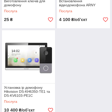
Виготовлення ключів для
Встановлення
домофону
відеодомофона ARNY
Послуга
Послуга
25
4 100
₴
₴/об'єкт
Установка ip домофону
Hikvision DS-KH6350-TE1 та
DS-KV6103-PE1C
Послуга
10 400
₴/об'єкт