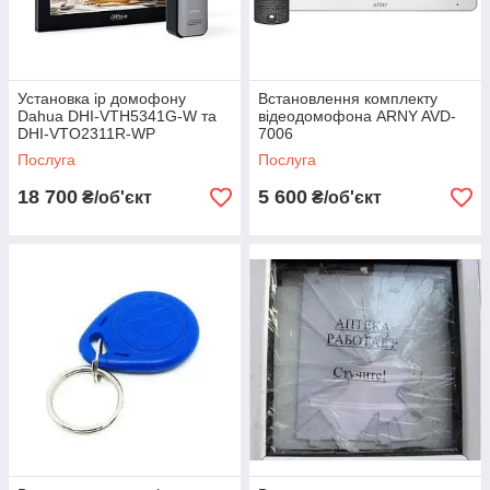
🏆
Чому варто замовити встановлення у нас?
✅
Професійний монтаж
– швидко та якісно встановимо
обладнання.
Установка ip домофону
Встановлення комплекту
✅
Провідні бренди
– Hikvision, Dahua, Slinex, NeoLight, Arny.
Dahua DHI-VTH5341G-W та
відеодомофона ARNY AVD-
✅
Гарантія та технічна підтримка
– допомога на всіх
DHI-VTO2311R-WP
7006
етапах експлуатації.
Послуга
Послуга
✅
Доступні ціни
– вигідні умови для кожного клієнта.
📞 Замовляйте встановлення домофону
18 700
5 600
₴/об'єкт
₴/об'єкт
вже сьогодні! Забезпечте безпеку
вашого дому та бізнесу!