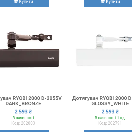
Купити
Купити
увач RYOBI 2000 D-2055V
Дотягувач RYOBI 2000 
DARK_BRONZE
GLOSSY_WHITE
2 593 ₴
2 593 ₴
В наявності
В наявності 1 од.
202803
202791