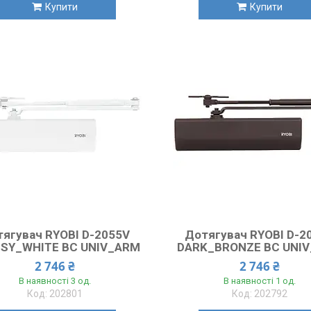
Купити
Купити
ягувач RYOBI D-2055V
Дотягувач RYOBI D-2
SY_WHITE BC UNIV_ARM
DARK_BRONZE BC UNI
2 746 ₴
2 746 ₴
В наявності 3 од.
В наявності 1 од.
202801
202792