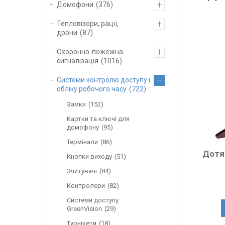
Домофони
376
Тепловізори, рації,
дрони
87
Охоронно-пожежна
сигналізація
1016
Системи контролю доступу і
обліку робочого часу
722
Замки
152
Картки та ключі для
домофону
95
Термінали
86
Дотя
Кнопки виходу
51
Зчитувачі
84
Контролери
82
Системи доступу
GreenVision
29
Турнікети
18