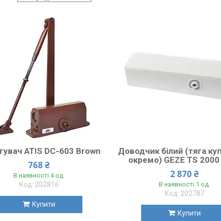
гувач ATIS DC-603 Brown
Доводчик білий (тяга ку
окремо) GEZE TS 2000
768 ₴
2 870 ₴
В наявності 4 од.
202816
В наявності 1 од.
202787
Купити
Купити