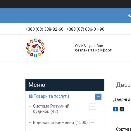
З
+380 (63) 338-82-60
+380 (67) 636-01-90
ONIKS - для Вас
безпека та комфорт
Двер
🛍️ Товари та послуги
Дверні 
Система Розумний
будинок
43
Відеоспостереження
1500