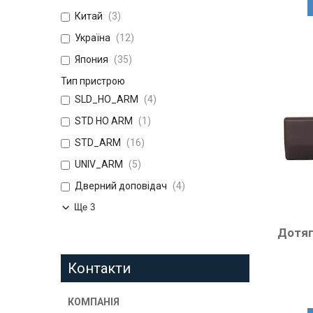
Китай
3
Україна
12
Япония
35
Тип пристрою
SLD_HO_ARM
4
STD HO ARM
1
STD_ARM
16
UNIV_ARM
5
Дверний доповідач
4
Ще 3
Дотяг
Контакти