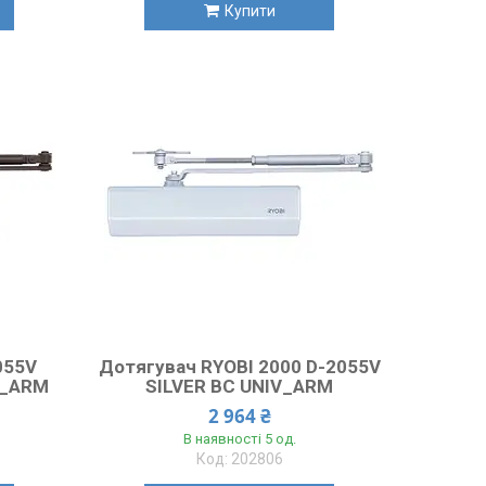
Купити
055V
Дотягувач RYOBI 2000 D-2055V
V_ARM
SILVER BC UNIV_ARM
2 964 ₴
В наявності 5 од.
202806