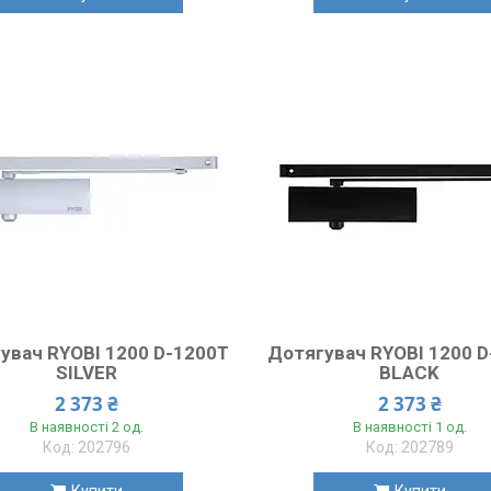
увач RYOBI 1200 D-1200T
Дотягувач RYOBI 1200 
SILVER
BLACK
2 373 ₴
2 373 ₴
В наявності 2 од.
В наявності 1 од.
202796
202789
Купити
Купити