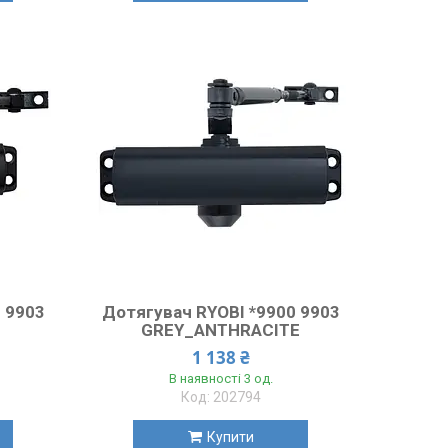
 9903
Дотягувач RYOBI *9900 9903
GREY_ANTHRACITE
1 138 ₴
В наявності 3 од.
202794
Купити