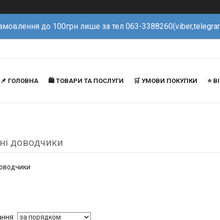
амовлення до 100грн лише за тел 063-3388260(viber,telegra
📌 ГОЛОВНА
🛍️ ТОВАРИ ТА ПОСЛУГИ
🛒 УМОВИ ПОКУПКИ
⭐️ 
ні доводчики
доводчики