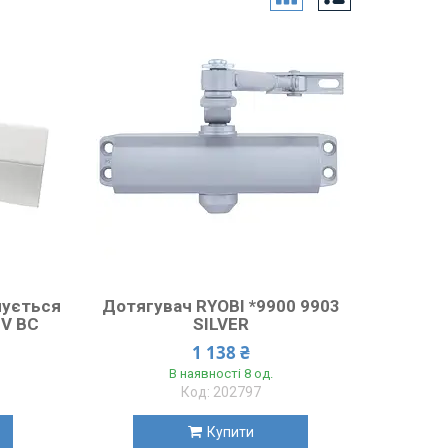
пується
Дотягувач RYOBI *9900 9903
 V BC
SILVER
1 138 ₴
В наявності 8 од.
202797
Купити