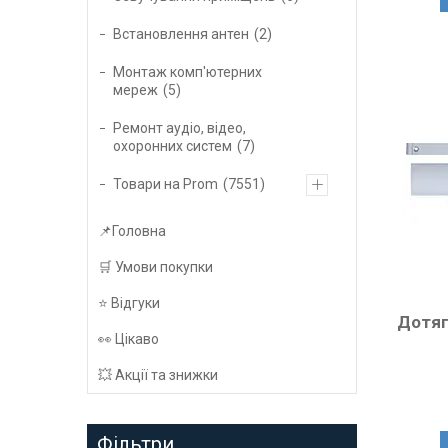
Встановлення антен
2
Монтаж комп'ютерних
мереж
5
Ремонт аудіо, відео,
охоронних систем
7
Товари на Prom
7551
📌Головна
🛒 Умови покупки
⭐️ Відгуки
Дотяг
👀 Цікаво
💥 Акції та знижки
Фільтри