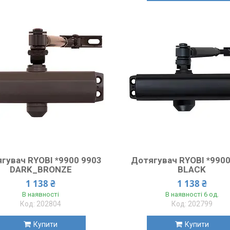
гувач RYOBI *9900 9903
Дотягувач RYOBI *9900
DARK_BRONZE
BLACK
1 138 ₴
1 138 ₴
В наявності
В наявності 6 од.
202804
202799
Купити
Купити