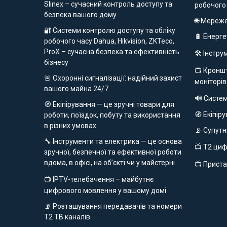
Slinex – сучасний контроль доступу та
робочого
безпека вашого дому
🌐 Мереж
🔐 Системи контролю доступу та обліку
🔋 Енерг
робочого часу Dahua, Hikvision, ZKTeco,
ProX – сучасна безпека та ефективність
🛠️ Інстр
бізнесу
📺 Кроншт
🚨 Охоронні сигналізації: надійний захист
моніторів
вашого майна 24/7
🔊 Систе
🧭 Екіпірування — це зручні товари для
🧭 Екіпір
роботи, поїздок, побуту та використання
в різних умовах
📡 Супут
🔧 Інструменти та електрика — це основа
📺 Т2 ци
зручної, безпечної та ефективної роботи
вдома, в офісі, на об’єкті чи у майстерні
📺 Приста
📺 IPTV-телебачення – майбутнє
цифрового мовлення у вашому домі
📡 Розташування передавачів та номери
Т2 ТВ каналів