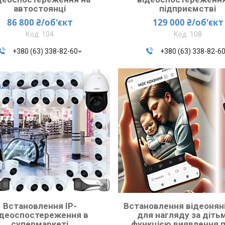
автостоянці
підприємстві
86 800 ₴/об'єкт
129 000 ₴/об'єкт
104
108
+380 (63) 338-82-60
+380 (63) 338-82-6
Встановлення IP-
Встановлення відеоняні
ідеоспостереження в
для нагляду за діть
супермаркеті
функцією виявлення 