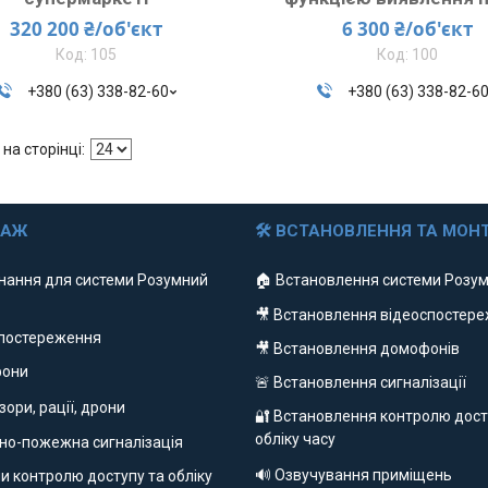
320 200 ₴/об'єкт
6 300 ₴/об'єкт
105
100
+380 (63) 338-82-60
+380 (63) 338-82-6
ДАЖ
🛠 ВСТАНОВЛЕННЯ ТА МОН
нання для системи Розумний
🏠 Встановлення системи Розум
🎥 Встановлення відеоспостер
спостереження
🎥 Встановлення домофонів
фони
🚨 Встановлення сигналізації
ізори, рації, дрони
🔐 Встановлення контролю дост
обліку часу
но-пожежна сигналізація
🔊 Озвучування приміщень
и контролю доступу та обліку