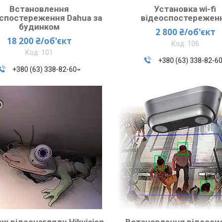
Встановлення
Установка wi-fi
спостереження Dahua за
відеоспостережен
будинком
2 800 ₴/об'єкт
18 200 ₴/об'єкт
106
101
+380 (63) 338-82-6
+380 (63) 338-82-60
ж відеонагляду Hikvision
Встановлення відеоси