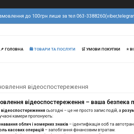
амовлення до 100грн лише за тел 063-3388260(viber,telegra
📌 ГОЛОВНА
🛍️ ТОВАРИ ТА ПОСЛУГИ
🛒 УМОВИ ПОКУПКИ
⭐️ 
новлення відеоспостереження
овлення відеоспостереження – ваша безпека п
 відеоспостереження
сьогодні – це не просто запис подій, а
розум
Сучасні камери пропонують:
знавання облич і номерних знаків
– ідентифікація осіб та автотран
оль касових операцій
– запобігання фінансовим втратам.