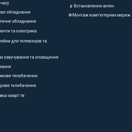
 часу
📡 Встановлення антен
еве обладнання
🌐 Монтаж комп'ютерних мереж
етичне обладнання
ументи та електрика
ейни для телевізорів та
ми озвучування та оповіщення
ування
никове телебачення
фрове телебачення
вка смарт тв