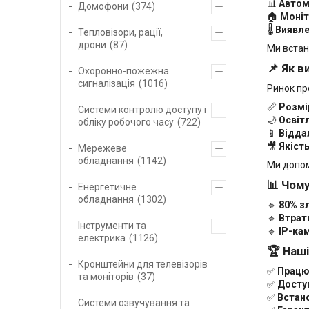
📊
Автом
Домофони
374
🏠
Моніт
🌡
Виявле
Тепловізори, рації,
дрони
87
Ми вста
📌 Як 
Охоронно-пожежна
сигналізація
1016
Ринок про
📏
Розмір
Системи контролю доступу і
🌙
Освіт
обліку робочого часу
722
📱
Відда
🎥
Якіст
Мережеве
обладнання
1142
Ми допо
📊 Чом
Енергетичне
обладнання
1302
🔹
80% з
🔹
Втрат
Інструменти та
🔹
IP-ка
електрика
1126
🏆 Наш
Кронштейни для телевізорів
✅
Працює
та моніторів
37
✅
Доступ
✅
Встан
Системи озвучування та