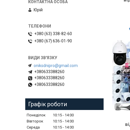
Юрій
+380 (63) 338-82-60
+380 (67) 636-01-90
oniksdnipro@gmail.com
+380633388260
+380633388260
+380633388260
Графік роботи
Понеділок
10:15
14:00
Вівторок
10:15
14:00
в
Середа
10:15
14:00