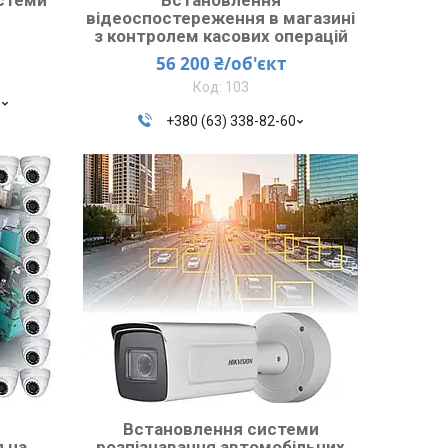
й
відеоспостереження в магазині
з контролем касових операцій
56 200 ₴/об'єкт
103
0
+380 (63) 338-82-60
Встановлення системи
 на
розпізнавання автомобільних