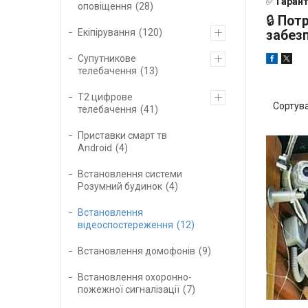
✅
Гарант
оповіщення
28
🔒
Потр
Екіпірування
120
забез
Супутникове
телебачення
13
Т2 цифрове
телебачення
41
Приставки смарт тв
Android
4
Встановлення системи
Розумний будинок
4
Встановлення
відеоспостереження
12
Встановлення домофонів
9
Встановлення охоронно-
пожежної сигналізації
7