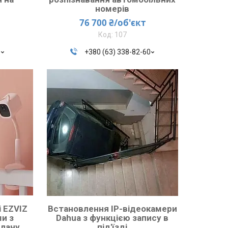
номерів
76 700 ₴/об'єкт
107
0
+380 (63) 338-82-60
 EZVIZ
Встановлення IP-відеокамери
ми з
Dahua з функцією запису в
плачу
під'їзді