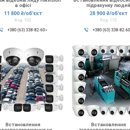
в офісі
підрахунку люде
11 800 ₴/об'єкт
28 900 ₴/об'єкт
102
110
+380 (63) 338-82-60
+380 (63) 338-82-6
Встановлення
Встановлення
деоспостереження на
відеоспостереження