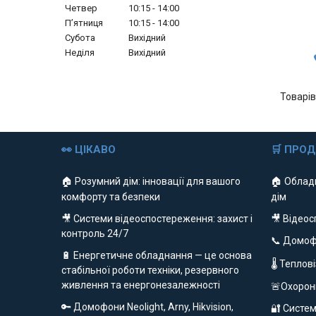
Четвер
10:15
14:00
Пʼятниця
10:15
14:00
Субота
Вихідний
Неділя
Вихідний
👀 ЦІКАВО
🛒 ПРО
🏠 Розумний дім: інновації для вашого
🏠 Облад
комфорту та безпеки
дім
🎥 Системи відеоспостереження: захист і
🎥 Відео
контроль 24/7
📞 Домо
🔋 Енергетичне обладнання — це основа
🌡 Теплов
стабільної роботи техніки, резервного
живлення та енергонезалежності
🚨Охорон
🔑 Домофони Neolight, Arny, Hikvision,
🔐 Систем