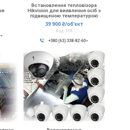
Встановлення тепловізора
ня
Hikvision для виявлення осіб з
підвищеною температурою
39 900 ₴/об'єкт
109
0
+380 (63) 338-82-60
стеми
Встановлення