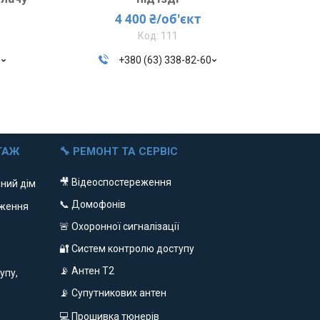
4 400 ₴/об'єкт
111
0
+380 (63) 338-82-60
ТАЖ
🔧 РЕМОНТ ТА СЕРВІС
🎥 Відеоспостереження
ний дім
📞 Домофонів
еження
🚨 Охоронної сигналізації
🔐 Систем контролю доступу
📡 Антен Т2
упу,
📡 Супутникових антен
💻 Прошивка тюнерів