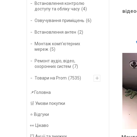
Встановлення контролю
доступу та обліку часу
4
відео
Озвучування приміщень
6
Встановлення антен
2
Монтаж комп'ютерних
мереж
5
Ремонт аудіо, відео,
охоронних систем
7
Товари на Prom
7535
📌Головна
🛒 Умови покупки
⭐️ Відгуки
👀 Цікаво
Монта
💥 Акції та знижки