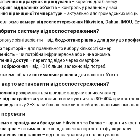
атичний підрахунок відвідувачів
– корисно для бізнесу.
оринг віддалених об'єктів
– контроль у реальному часі.
ння підвищеної температури
– актуально для громадських місць.
новлюємо
камери відеоспостереження Hikvision, Dahua,
IMOU, Ez
вибрати систему відеоспостереження?
понує різні варіанти – від
бюджетних рішень для дому
до
профес
 території
– для правильного вибору кількості камер.
леність
– чи потрібна інфрачервона або нічна зйомка.
лений доступ
– перегляд відео через смартфон.
ь зображення
– від HD і більше, залежно від потреб.
можемо обрати
оптимальне рішення
для вашого об’єкта.
у варто встановити відеоспостереження?
лочинів
розкриваються швидше завдяки записам камер.
и від шахрайства
у магазинах знижуються на
30–40%
при контролі
мери
дають у 2–3 рази більше можливостей для аналітики, ніж анало
і переваги
мо з провідними брендами Hikvision та Dahua
– гарантія якості 
на ціна
– оптимальне співвідношення вартості та функціоналу.
овлення «під ключ»
– від проєктування до налаштування.