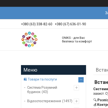
З
+380 (63) 338-82-60
+380 (67) 636-01-90
ONIKS - для Вас
безпека та комфорт
Вста
🛍️ Товари та послуги
Встан
Система Розумний
Системи
будинок
43
захист. 
🔍
Розпі
Відеоспостереження
1497
💰
Контр