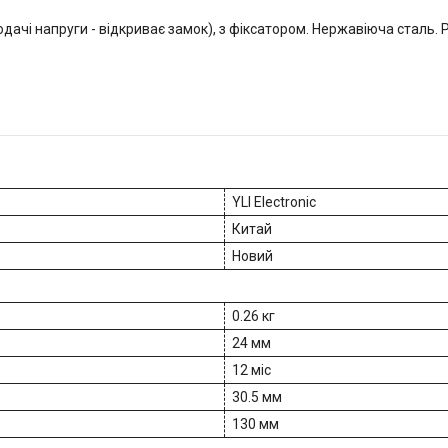
ачі напруги - відкриває замок), з фіксатором. Нержавіюча сталь. Р
YLI Electronic
Китай
Новий
0.26 кг
24 мм
12 міс
30.5 мм
130 мм