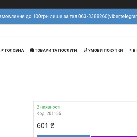
амовлення до 100грн лише за тел 063-3388260(viber,telegra
📌 ГОЛОВНА
🛍️ ТОВАРИ ТА ПОСЛУГИ
🛒 УМОВИ ПОКУПКИ
⭐️ 
T
В наявності
Код:
201155
601 ₴