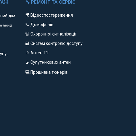
ТАЖ
🔧 РЕМОНТ ТА СЕРВІС
🎥 Відеоспостереження
ний дім
📞 Домофонів
еження
🚨 Охоронної сигналізації
🔐 Систем контролю доступу
📡 Антен Т2
упу,
📡 Супутникових антен
💻 Прошивка тюнерів