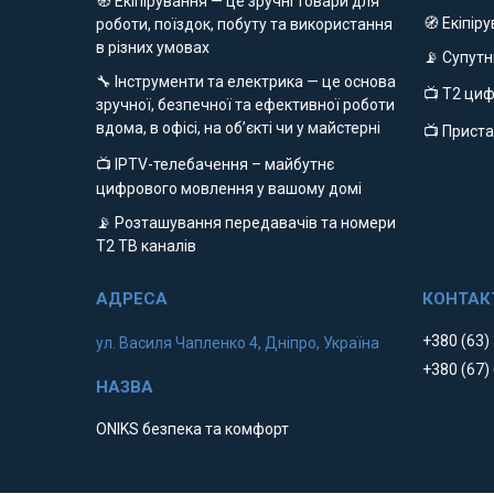
🧭 Екіпірування — це зручні товари для
🧭 Екіпір
роботи, поїздок, побуту та використання
в різних умовах
📡 Супут
🔧 Інструменти та електрика — це основа
📺 Т2 ци
зручної, безпечної та ефективної роботи
вдома, в офісі, на об’єкті чи у майстерні
📺 Приста
📺 IPTV-телебачення – майбутнє
цифрового мовлення у вашому домі
📡 Розташування передавачів та номери
Т2 ТВ каналів
+380 (63)
ул. Василя Чапленко 4, Дніпро, Україна
+380 (67)
ONIKS безпека та комфорт