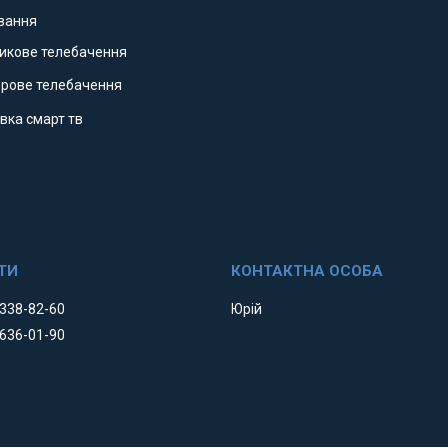
ування
никове телебачення
фрове телебачення
вка смарт тв
 338-82-60
Юрій
 636-01-90