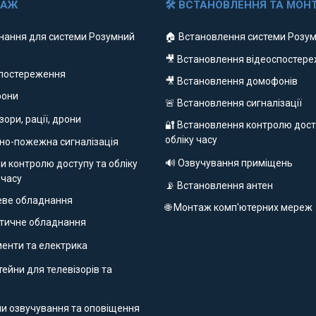
ДАЖ
🛠 ВСТАНОВЛЕННЯ ТА МОН
нання для системи Розумний
🏠 Встановлення системи Розум
🎥 Встановлення відеоспостер
спостереження
🎥 Встановлення домофонів
фони
🚨 Встановлення сигналізації
ізори, рації, дрони
🔐 Встановлення контролю дост
обліку часу
но-пожежна сигналізація
🔊 Озвучування приміщень
и контролю доступу та обліку
 часу
📡 Встановлення антен
еве обладнання
🌐 Монтаж комп'ютерних мереж
етичне обладнання
ументи та електрика
ейни для телевізорів та
ми озвучування та оповіщення