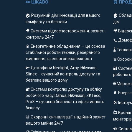
👀 ЦІКАВО
🛒 ПРО
🏠 Розумний дім: інновації для вашого
🏠 Облад
комфорту та безпеки
дім
🎥 Системи відеоспостереження: захист і
🎥 Відео
контроль 24/7
📞 Домо
🔋 Енергетичне обладнання — це основа
🌡 Теплов
стабільної роботи техніки, резервного
живлення та енергонезалежності
🚨Охорон
🔑 Домофони Neolight, Arny, Hikvision,
🔐 Систем
Slinex – сучасний контроль доступу та
робочого
безпека вашого дому
🌐 Мереж
🔐 Системи контролю доступу та обліку
🔋 Енерг
робочого часу Dahua, Hikvision, ZKTeco,
ProX – сучасна безпека та ефективність
🛠️ Інстр
бізнесу
📺 Кроншт
🚨 Охоронні сигналізації: надійний захист
моніторів
вашого майна 24/7
🔊 Систе