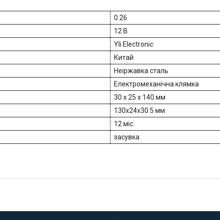
0.26
12 В
Yli Electronic
Китай
Неіржавка сталь
Електромеханічна клямка
30 x 25 x 140 мм
130x24x30.5 мм
12 міс.
засувка