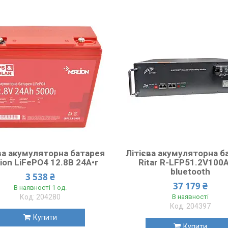
ва акумуляторна батарея
Літієва акумуляторна б
ion LiFePO4 12.8В 24А•г
Ritar R-LFP51.2V100
bluetooth
3 538 ₴
37 179 ₴
В наявності 1 од.
204280
В наявності
204397
Купити
Купити