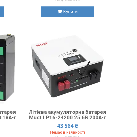
Купити
атарея
Літієва акумуляторна батарея
В 18А•г
Must LP16-24200 25.6В 200А•г
43 564 ₴
Немає в наявності