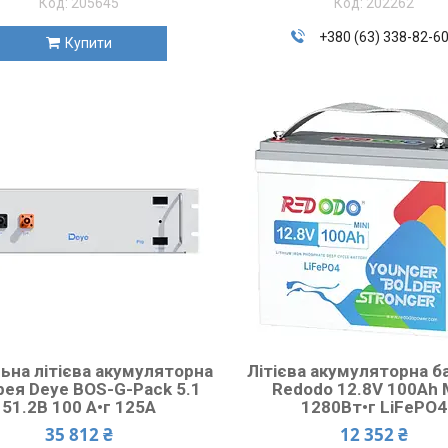
205645
202262
+380 (63) 338-82-6
Купити
ьна літієва акумуляторна
Літієва акумуляторна б
рея Deye BOS-G-Pack 5.1
Redodo 12.8V 100Ah 
51.2В 100 А•г 125А
1280Вт•г LiFePO4
35 812 ₴
12 352 ₴