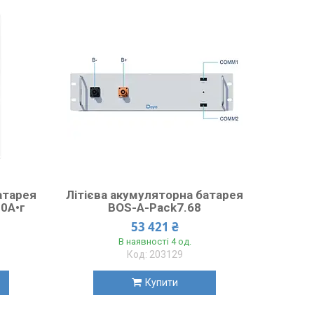
атарея
Літієва акумуляторна батарея
00А•г
BOS-A-Pack7.68
53 421 ₴
В наявності 4 од.
203129
Купити