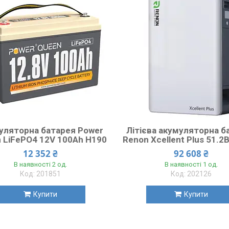
уляторна батарея Power
Літієва акумуляторна б
 LiFePO4 12V 100Ah H190
Renon Xcellent Plus 51.2
12 352 ₴
92 608 ₴
В наявності 2 од.
В наявності 1 од.
201851
202126
Купити
Купити