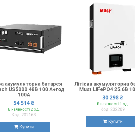
ва акумуляторна батарея
Літієва акумуляторна б
ech US5000 48В 100 А●год
Must LiFePO4 25.6В 1
100А
30 298 ₴
54 514 ₴
В наявності 1 од.
В наявності 2 од.
202209
202163
Купити
Купити