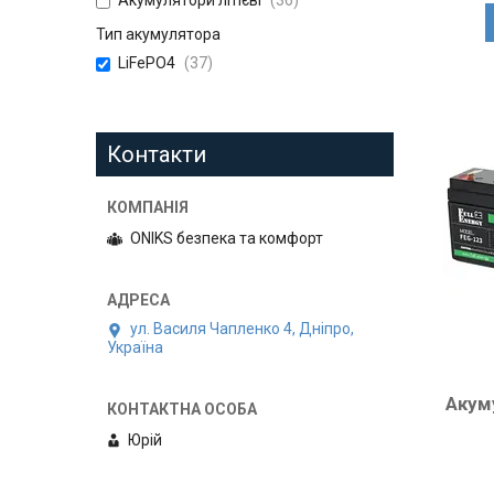
Акумулятори літієві
36
Тип акумулятора
LiFePO4
37
Контакти
ONIKS безпека та комфорт
ул. Василя Чапленко 4, Дніпро,
Україна
Акум
Юрій