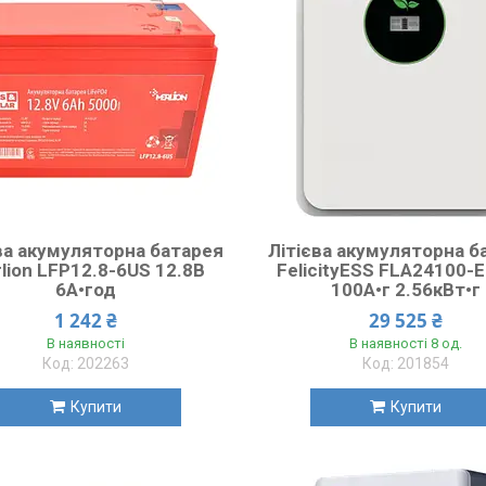
ва акумуляторна батарея
Літієва акумуляторна б
lion LFP12.8-6US 12.8В
FelicityESS FLA24100-
6А•год
100А•г 2.56кВт•г
1 242 ₴
29 525 ₴
В наявності
В наявності 8 од.
202263
201854
Купити
Купити