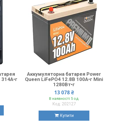
атарея
Аккумуляторна батарея Power
В 314А•г
Queen LiFePO4 12.8В 100А•г Mini
1280Вт•г
13 078 ₴
В наявності 5 од.
202127
Купити