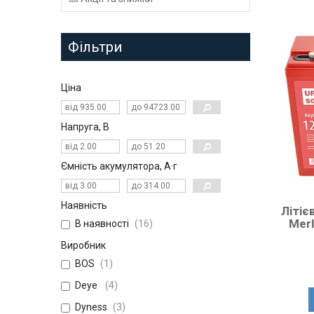
Фільтри
Ціна
Напруга, В
Ємність акумулятора, А·г
Наявність
Літіє
Merl
В наявності
16
Виробник
BOS
1
Deye
4
Dyness
3