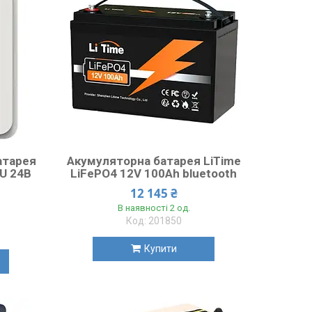
атарея
Акумуляторна батарея LiTime
EU 24В
LiFePO4 12V 100Ah bluetooth
12 145 ₴
В наявності 2 од.
201850
Купити