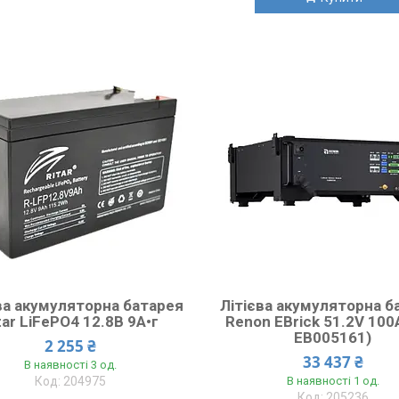
ва акумуляторна батарея
Літієва акумуляторна б
tar LiFePO4 12.8В 9А•г
Renon EBrick 51.2V 100
EB005161)
2 255 ₴
33 437 ₴
В наявності 3 од.
204975
В наявності 1 од.
205236