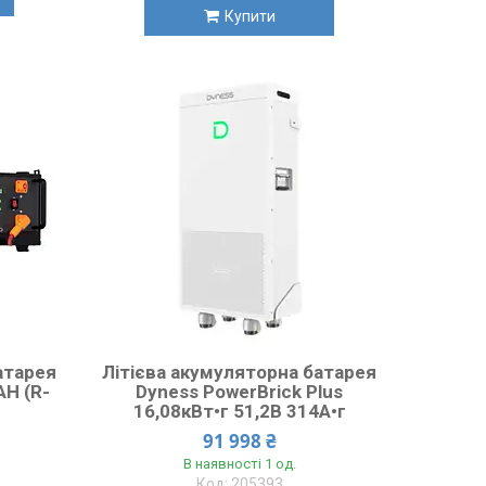
Купити
атарея
Літієва акумуляторна батарея
AH (R-
Dyness PowerBrick Plus
16,08кВт•г 51,2В 314А•г
91 998 ₴
В наявності 1 од.
205393