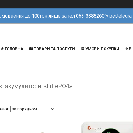
амовлення до 100грн лише за тел 063-3388260(viber,telegra
📌 ГОЛОВНА
🛍️ ТОВАРИ ТА ПОСЛУГИ
🛒 УМОВИ ПОКУПКИ
⭐️ 
ві акумулятори: «LiFePO4»