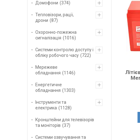
Домофони
374
Тепловізори, рації,
дрони
87
Охоронно-пожежна
сигналізація
1016
Системи контролю доступу і
обліку робочого часу
722
Мережеве
Літіє
обладнання
1146
Mer
Енергетичне
обладнання
1303
Інструменти та
електрика
1128
Кронштейни для телевізорів
та моніторів
37
Системи озвучування та