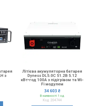
атарея
Літієва акумуляторна батарея
AH з
Dyness DL5.0C 51.2В 5.12
кВт•год 100А з підігрівом та Wi-
Fi модулем
34 603 ₴
В наявності 1 од.
204744