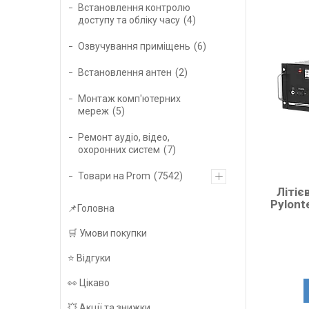
Встановлення контролю
доступу та обліку часу
4
Озвучування приміщень
6
Встановлення антен
2
Монтаж комп'ютерних
мереж
5
Ремонт аудіо, відео,
охоронних систем
7
Товари на Prom
7542
Літіє
Pylont
📌Головна
🛒 Умови покупки
⭐️ Відгуки
👀 Цікаво
💥 Акції та знижки