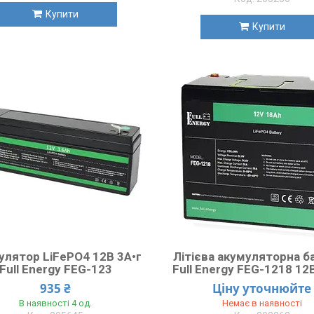
Купити
Купити
улятор LiFePO4 12В 3А•г
Літієва акумуляторна б
Full Energy FEG-123
Full Energy FEG-1218 12
935 ₴
Ціну уточнюйте
В наявності 4 од.
Немає в наявності