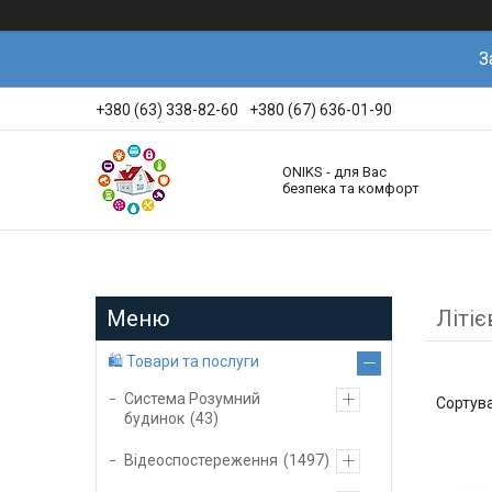
З
+380 (63) 338-82-60
+380 (67) 636-01-90
ONIKS - для Вас
безпека та комфорт
Літіє
🛍️ Товари та послуги
Система Розумний
будинок
43
Відеоспостереження
1497