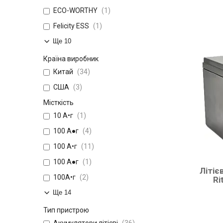
ECO-WORTHY
1
Felicity ESS
1
Ще 10
Країна виробник
Китай
34
США
3
Місткість
10 А•г
1
100 A●г
4
100 А•г
11
100 А●г
1
Літіє
100А•г
2
Ri
Ще 14
Тип пристрою