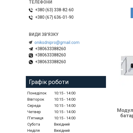
+380 (63) 338-82-60
+380 (67) 636-01-90
oniksdnipro@gmail.com
+380633388260
+380633388260
+380633388260
Графік роботи
Понеділок
10:15
14:00
Вівторок
10:15
14:00
Середа
10:15
14:00
Модул
Четвер
10:15
14:00
бата
Пʼятниця
10:15
14:00
Субота
Вихідний
Неділя
Вихідний