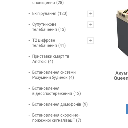
оповіщення
28
Екіпірування
120
Супутникове
телебачення
13
Т2 цифрове
телебачення
41
Приставки смарт тв
Android
4
Акум
Встановлення системи
Queen
Розумний будинок
4
Встановлення
відеоспостереження
12
Встановлення домофонів
9
Встановлення охоронно-
пожежної сигналізації
7