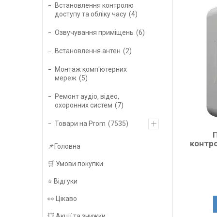
Встановлення контролю
доступу та обліку часу
4
Озвучування приміщень
6
Встановлення антен
2
Монтаж комп'ютерних
мереж
5
Ремонт аудіо, відео,
охоронних систем
7
Товари на Prom
7535
контро
📌Головна
🛒 Умови покупки
⭐️ Відгуки
👀 Цікаво
💥 Акції та знижки