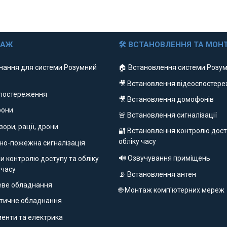
ДАЖ
🛠 ВСТАНОВЛЕННЯ ТА МОН
нання для системи Розумний
🏠 Встановлення системи Розум
🎥 Встановлення відеоспостер
спостереження
🎥 Встановлення домофонів
фони
🚨 Встановлення сигналізації
ізори, рації, дрони
🔐 Встановлення контролю дост
обліку часу
но-пожежна сигналізація
🔊 Озвучування приміщень
и контролю доступу та обліку
 часу
📡 Встановлення антен
еве обладнання
🌐 Монтаж комп'ютерних мереж
етичне обладнання
ументи та електрика