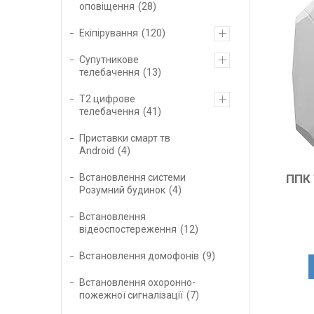
оповіщення
28
Екіпірування
120
Супутникове
телебачення
13
Т2 цифрове
телебачення
41
Приставки смарт тв
Android
4
ППК 
Встановлення системи
Розумний будинок
4
Встановлення
відеоспостереження
12
Встановлення домофонів
9
Встановлення охоронно-
пожежної сигналізації
7