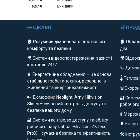
Неділя
Вихідний
👀 ЦІКАВО
🛒 ПРО
🏠 Розумний дім: інновації для вашого
🏠 Облад
комфорту та безпеки
дім
🎥 Системи відеоспостереження: захист і
🎥 Відео
контроль 24/7
📞 Домо
🔋 Енергетичне обладнання — це основа
🌡 Теплов
стабільної роботи техніки, резервного
живлення та енергонезалежності
🚨Охорон
🔑 Домофони Neolight, Arny, Hikvision,
🔐 Систем
Slinex – сучасний контроль доступу та
робочого
безпека вашого дому
🌐 Мереж
🔐 Системи контролю доступу та обліку
🔋 Енерг
робочого часу Dahua, Hikvision, ZKTeco,
ProX – сучасна безпека та ефективність
🛠️ Інстр
бізнесу