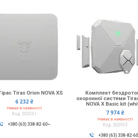
ірас Tiras Orion NOVA XS
Комплект бездрото
охоронної системи Tiras
6 232 ₴
NOVA X Basic kit (whi
Немає в наявності
7 974 ₴
202551
Немає в наявності
+380 (63) 338-82-60
202553
+380 (63) 338-82-6