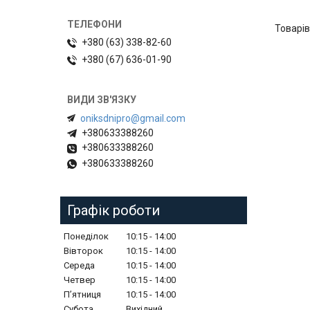
+380 (63) 338-82-60
+380 (67) 636-01-90
oniksdnipro@gmail.com
+380633388260
+380633388260
+380633388260
Графік роботи
Понеділок
10:15
14:00
Вівторок
10:15
14:00
Середа
10:15
14:00
Четвер
10:15
14:00
Пʼятниця
10:15
14:00
Субота
Вихідний