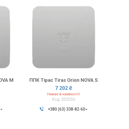
NOVA M
ППК Тірас Tiras Orion NOVA S
7 202 ₴
Немає в наявності
202550
0
+380 (63) 338-82-60