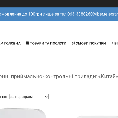
амовлення до 100грн лише за тел 063-3388260(viber,telegra
📌 ГОЛОВНА
🛍️ ТОВАРИ ТА ПОСЛУГИ
🛒 УМОВИ ПОКУПКИ
⭐️ 
онні приймально-контрольні прилади: «Китай»