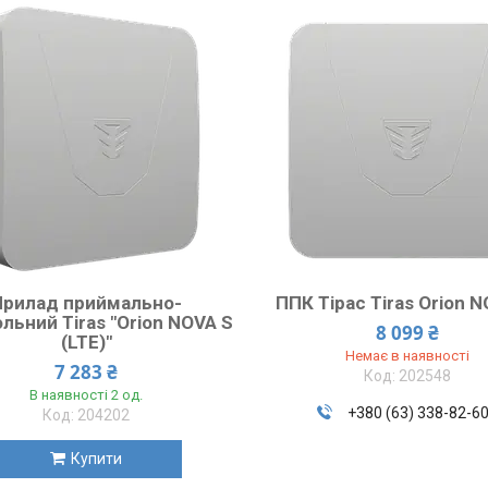
Прилад приймально-
ППК Тірас Tiras Orion 
льний Tiras ″Orion NOVA S
8 099 ₴
(LTE)″
Немає в наявності
7 283 ₴
202548
В наявності 2 од.
+380 (63) 338-82-6
204202
Купити