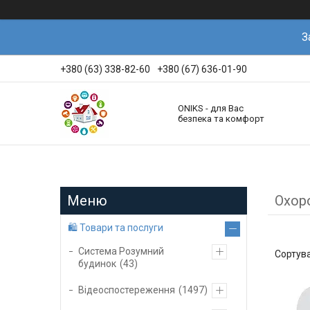
З
+380 (63) 338-82-60
+380 (67) 636-01-90
ONIKS - для Вас
безпека та комфорт
Охор
🛍️ Товари та послуги
Система Розумний
будинок
43
Відеоспостереження
1497