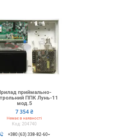
Прилад приймально-
трольний ППК Лунь-11
мод.5
7 354 ₴
Немає в наявності
204740
+380 (63) 338-82-60