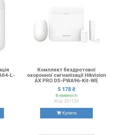
ація
Комплект бездротової
A64-L-
охоронної сигналізації Hikvision
AX PRO DS-PWA96-Kit-WE
5 178 ₴
В наявності
201124
Купити