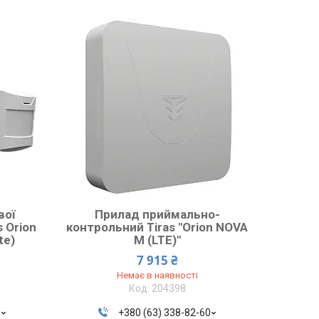
вої
Прилад приймально-
 Orion
контрольний Tiras ″Orion NOVA
te)
M (LTE)″
7 915 ₴
Немає в наявності
204398
0
+380 (63) 338-82-60