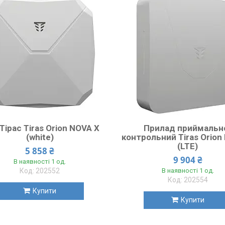
Тірас Tiras Orion NOVA X
Прилад приймальн
(white)
контрольний Tiras Orion
(LTE)
5 858 ₴
9 904 ₴
В наявності 1 од.
202552
В наявності 1 од.
202554
Купити
Купити