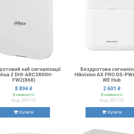
отовий хаб сигналізації
Бездротова сигналіз
ahua 2 DHI-ARC3800H-
Hikvision AX PRO DS-PW
FW2(868)
WE Hub
8 894 ₴
2 601 ₴
В наявності
В наявності
201110
201123
Купити
Купити