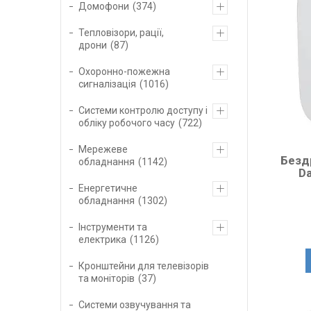
Домофони
374
Тепловізори, рації,
дрони
87
Охоронно-пожежна
сигналізація
1016
Системи контролю доступу і
обліку робочого часу
722
Мережеве
Бездр
обладнання
1142
D
Енергетичне
обладнання
1302
Інструменти та
електрика
1126
Кронштейни для телевізорів
та моніторів
37
Системи озвучування та