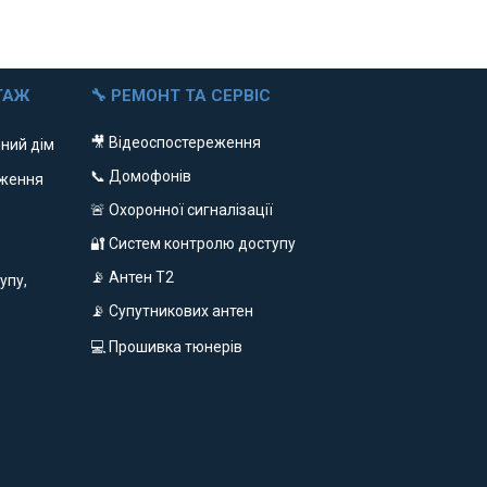
ТАЖ
🔧 РЕМОНТ ТА СЕРВІС
🎥 Відеоспостереження
ний дім
📞 Домофонів
еження
🚨 Охоронної сигналізації
🔐 Систем контролю доступу
📡 Антен Т2
упу,
📡 Супутникових антен
💻 Прошивка тюнерів