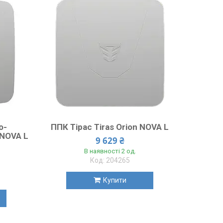
о-
ППК Тірас Tiras Orion NOVA L
 NOVA L
9 629 ₴
В наявності 2 од.
204265
Купити