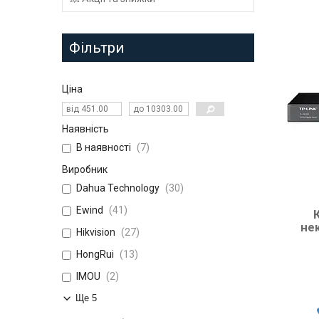
Фільтри
Ціна
Наявність
В наявності
7
Виробник
Dahua Technology
30
Ewind
41
не
Hikvision
27
HongRui
13
IMOU
2
Ще 5