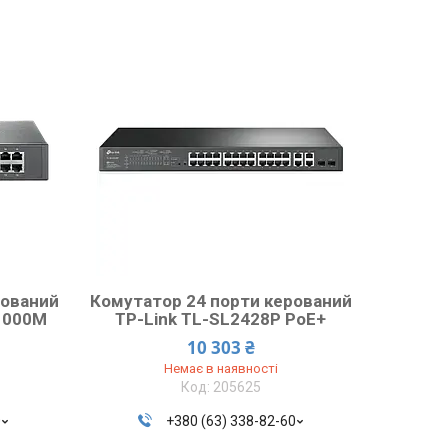
рований
Комутатор 24 порти керований
1000М
TP-Link TL-SL2428P PoE+
10 303 ₴
Немає в наявності
205625
0
+380 (63) 338-82-60