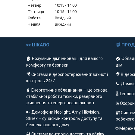
Четвер
10:15
14:00
Пʼятниця
10:15
14:00
Субота
Вихідний
Неділя
Вихідний
👀 ЦІКАВО
🛒 ПРО
🏠 Розумний дім: інновації для вашого
🏠 Облад
комфорту та безпеки
дім
🎥 Системи відеоспостереження: захист і
🎥 Відео
контроль 24/7
📞 Домо
🔋 Енергетичне обладнання — це основа
🌡 Теплов
стабільної роботи техніки, резервного
живлення та енергонезалежності
🚨Охорон
🔑 Домофони Neolight, Arny, Hikvision,
🔐 Систем
Slinex – сучасний контроль доступу та
робочого
безпека вашого дому
🌐 Мереж
🔐 Системи контролю доступу та обліку