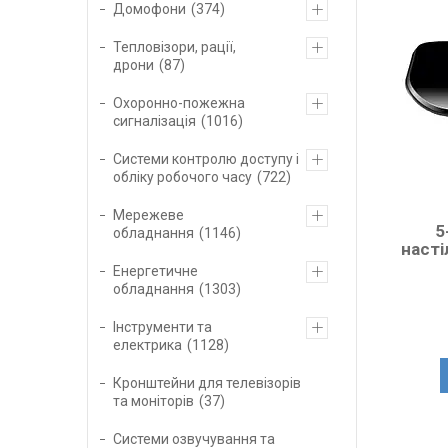
Домофони
374
Тепловізори, рації,
дрони
87
Охоронно-пожежна
сигналізація
1016
Системи контролю доступу і
обліку робочого часу
722
Мережеве
5
обладнання
1146
насті
Енергетичне
обладнання
1303
Інструменти та
електрика
1128
Кронштейни для телевізорів
та моніторів
37
Системи озвучування та