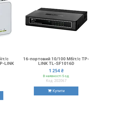
іт/с
16-портовий 10/100 Мбіт/с TP-
P-LINK
LINK TL-SF1016D
1 254 ₴
В наявності 5 од.
202067
Купити