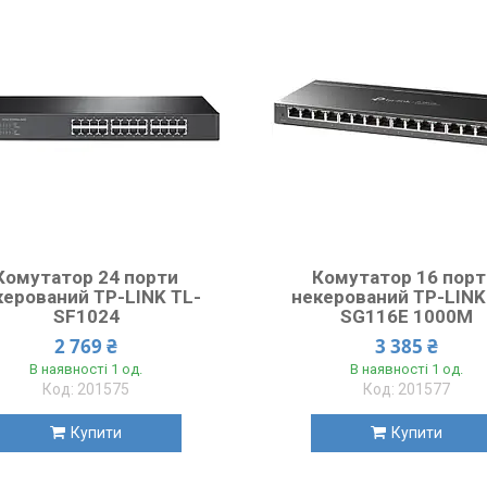
Комутатор 24 порти
Комутатор 16 порт
керований TP-LINK TL-
некерований TP-LINK
SF1024
SG116E 1000M
2 769 ₴
3 385 ₴
В наявності 1 од.
В наявності 1 од.
201575
201577
Купити
Купити