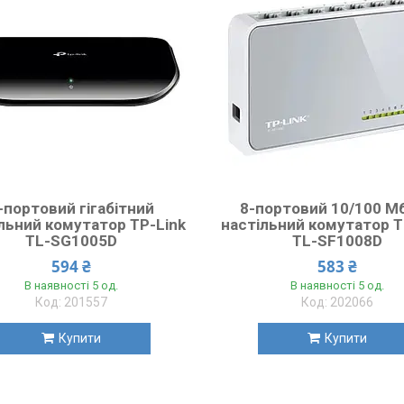
-портовий гігабітний
8-портовий 10/100 Мб
льний комутатор TP-Link
настільний комутатор T
TL-SG1005D
TL-SF1008D
594 ₴
583 ₴
В наявності 5 од.
В наявності 5 од.
201557
202066
Купити
Купити