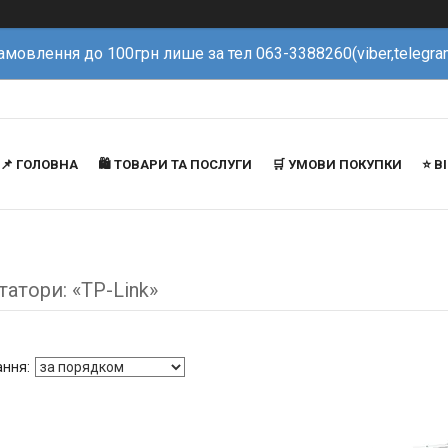
амовлення до 100грн лише за тел 063-3388260(viber,telegra
📌 ГОЛОВНА
🛍️ ТОВАРИ ТА ПОСЛУГИ
🛒 УМОВИ ПОКУПКИ
⭐️ 
атори: «TP-Link»