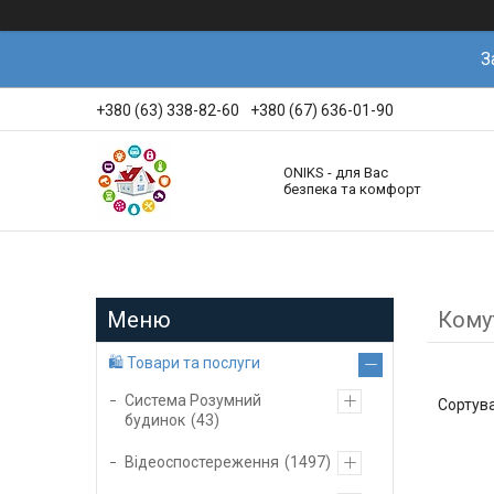
З
+380 (63) 338-82-60
+380 (67) 636-01-90
ONIKS - для Вас
безпека та комфорт
Комут
🛍️ Товари та послуги
Система Розумний
будинок
43
Відеоспостереження
1497