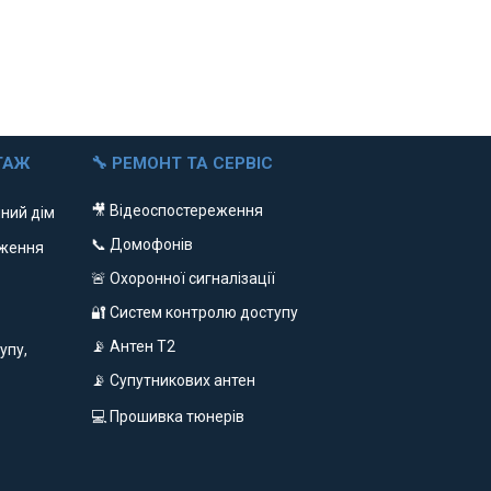
ТАЖ
🔧 РЕМОНТ ТА СЕРВІС
🎥 Відеоспостереження
ний дім
📞 Домофонів
еження
🚨 Охоронної сигналізації
🔐 Систем контролю доступу
📡 Антен Т2
упу,
📡 Супутникових антен
💻 Прошивка тюнерів