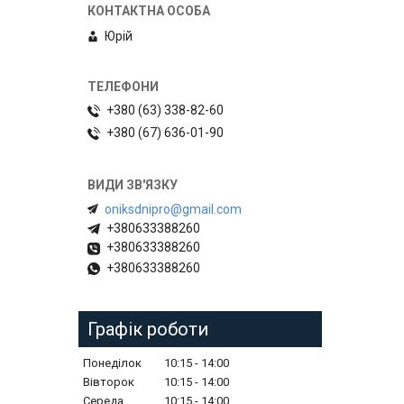
Юрій
+380 (63) 338-82-60
+380 (67) 636-01-90
oniksdnipro@gmail.com
+380633388260
+380633388260
+380633388260
Графік роботи
Понеділок
10:15
14:00
Вівторок
10:15
14:00
Середа
10:15
14:00