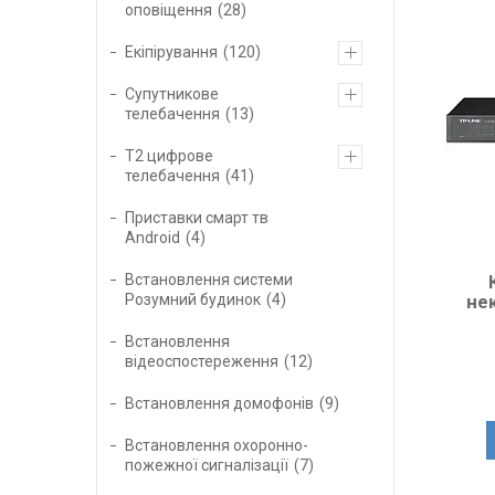
оповіщення
28
Екіпірування
120
Супутникове
телебачення
13
Т2 цифрове
телебачення
41
Приставки смарт тв
Android
4
Встановлення системи
не
Розумний будинок
4
Встановлення
відеоспостереження
12
Встановлення домофонів
9
Встановлення охоронно-
пожежної сигналізації
7