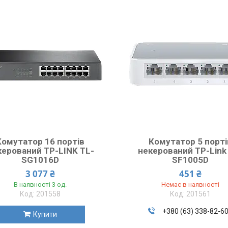
Комутатор 16 портів
Комутатор 5 порті
керований TP-LINK TL-
некерований TP-Link
SG1016D
SF1005D
3 077 ₴
451 ₴
В наявності 3 од.
Немає в наявності
201558
201561
+380 (63) 338-82-6
Купити