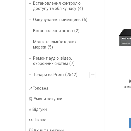
Встановлення контролю
доступу та обліку часу
4
Озвучування приміщень
6
Встановлення антен
2
Монтаж комп'ютерних
мереж
5
Ремонт аудіо, відео,
охоронних систем
7
Товари на Prom
7542
не
📌Головна
🛒 Умови покупки
⭐️ Відгуки
👀 Цікаво
💥 Акції та знижки