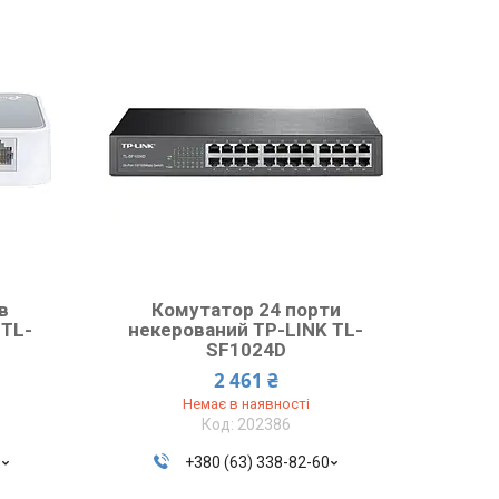
в
Комутатор 24 порти
 TL-
некерований TP-LINK TL-
SF1024D
2 461 ₴
Немає в наявності
202386
0
+380 (63) 338-82-60