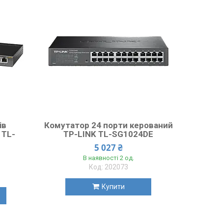
ів
Комутатор 24 порти керований
 TL-
TP-LINK TL-SG1024DE
5 027 ₴
В наявності 2 од.
202073
Купити