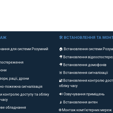
ДАЖ
🛠 ВСТАНОВЛЕННЯ ТА МОН
нання для системи Розумний
🏠 Встановлення системи Розум
🎥 Встановлення відеоспостер
спостереження
🎥 Встановлення домофонів
фони
🚨 Встановлення сигналізації
ізори, рації, дрони
🔐 Встановлення контролю дост
обліку часу
но-пожежна сигналізація
🔊 Озвучування приміщень
и контролю доступу та обліку
 часу
📡 Встановлення антен
еве обладнання
🌐 Монтаж комп'ютерних мереж