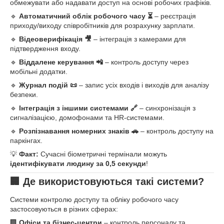
обмежувати або надавати доступ на основі робочих графіків.
🔹
Автоматичний облік робочого часу ⏳
– реєстрація
приходу/виходу співробітників для розрахунку зарплати.
🔹
Відеоверифікація 🎥
– інтеграція з камерами для
підтвердження входу.
🔹
Віддалене керування 📲
– контроль доступу через
мобільні додатки.
🔹
Журнал подій 📜
– запис усіх входів і виходів для аналізу
безпеки.
🔹
Інтеграція з іншими системами 🔗
– синхронізація з
сигналізацією, домофонами та HR-системами.
🔹
Розпізнавання номерних знаків 🚗
– контроль доступу на
паркінгах.
💡
Факт:
Сучасні біометричні термінали можуть
ідентифікувати людину за 0,5 секунди
!
🏢 Де використовуються такі системи?
Системи контролю доступу та обліку робочого часу
застосовуються в різних сферах:
🏢
Офіси та бізнес-центри
– контроль персоналу та