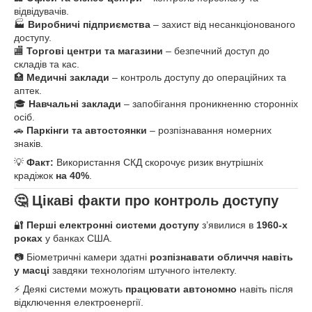
відвідувачів.
🏭
Виробничі підприємства
– захист від несанкціонованого
доступу.
🏬
Торгові центри та магазини
– безпечний доступ до
складів та кас.
🏥
Медичні заклади
– контроль доступу до операційних та
аптек.
🎓
Навчальні заклади
– запобігання проникненню сторонніх
осіб.
🚗
Паркінги та автостоянки
– розпізнавання номерних
знаків.
💡
Факт:
Використання СКД скорочує ризик внутрішніх
крадіжок
на 40%
.
🤔 Цікаві факти про контроль доступу
🔐
Перші електронні системи доступу
з’явилися в
1960-х
роках
у банках США.
📷 Біометричні камери здатні
розпізнавати обличчя навіть
у масці
завдяки технологіям штучного інтелекту.
⚡ Деякі системи можуть
працювати автономно
навіть після
відключення електроенергії.