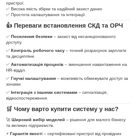
пристрої.
✅ Висока якість збірки та надійний захист даних.
✅ Простота налаштування та інтеграції.
👍 Переваги встановлення СКД та ОРЧ
✅
Посилення безпеки
– захист від несанкціонованого
доступу.
✅
Контроль робочого часу
– точний розрахунок зарплати
та дисципліни.
✅
Автоматизація процесів
– зменшення навантаження на
HR-відділ.
✅
Гнучкі налаштування
– можливість обмежувати доступ за
зонами.
✅
Інтеграція з іншими системами
– сигналізація,
відеоспостереження.
🛒 Чому варто купити систему у нас?
🚀
Широкий вибір моделей
– рішення для малого бізнесу
та великих підприємств.
⚡
Гарантія якості
– сертифіковані пристрої від провідних