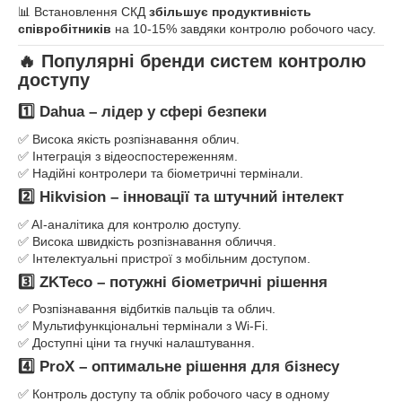
📊 Встановлення СКД
збільшує продуктивність
співробітників
на 10-15% завдяки контролю робочого часу.
🔥 Популярні бренди систем контролю
доступу
1️⃣ Dahua – лідер у сфері безпеки
✅ Висока якість розпізнавання облич.
✅ Інтеграція з відеоспостереженням.
✅ Надійні контролери та біометричні термінали.
2️⃣ Hikvision – інновації та штучний інтелект
✅ AI-аналітика для контролю доступу.
✅ Висока швидкість розпізнавання обличчя.
✅ Інтелектуальні пристрої з мобільним доступом.
3️⃣ ZKTeco – потужні біометричні рішення
✅ Розпізнавання відбитків пальців та облич.
✅ Мультифункціональні термінали з Wi-Fi.
✅ Доступні ціни та гнучкі налаштування.
4️⃣ ProX – оптимальне рішення для бізнесу
✅ Контроль доступу та облік робочого часу в одному