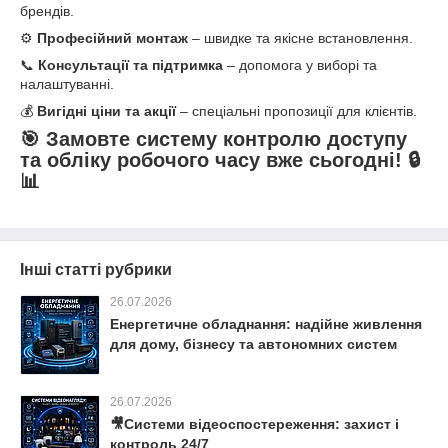
брендів.
⚙️
Професійний монтаж
– швидке та якісне встановлення.
📞
Консультації та підтримка
– допомога у виборі та
налаштуванні.
💰
Вигідні ціни та акції
– спеціальні пропозиції для клієнтів.
🎯
Замовте систему контролю доступу
та обліку робочого часу вже сьогодні!
🔒
📊
Інші статті рубрики
26.07.2026
Енергетичне обладнання: надійне живлення
для дому, бізнесу та автономних систем
26.07.2026
🎥Системи відеоспостереження: захист і
контроль 24/7