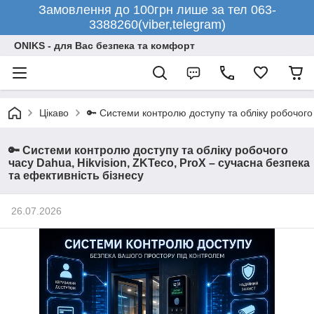
Замовлення до 100грн лише за тел 063-
3388260(viber,telegram)
ONIKS - для Вас безпека та комфорт
Цікаво
🔑 Системи контролю доступу та обліку робочого 
🔑 Системи контролю доступу та обліку робочого
часу Dahua, Hikvision, ZKTeco, ProX – сучасна безпека
та ефективність бізнесу
26.07.2026