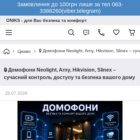
Замовлення до 100грн лише за тел 063-
3388260(viber,telegram)
ONIKS - для Вас безпека та комфорт
🔒 Домофони Neolight, Arny, Hikvision, Slinex – 
Цікаво
🔒 Домофони Neolight, Arny, Hikvision, Slinex –
сучасний контроль доступу та безпека вашого дому
26.07.2026