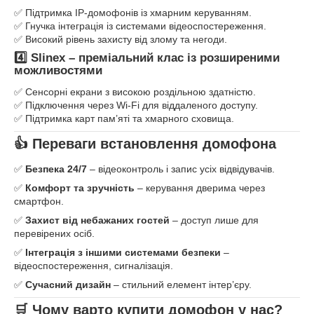
✅ Підтримка IP-домофонів із хмарним керуванням.
✅ Гнучка інтеграція із системами відеоспостереження.
✅ Високий рівень захисту від злому та негоди.
4️⃣ Slinex – преміальний клас із розширеними
можливостями
✅ Сенсорні екрани з високою роздільною здатністю.
✅ Підключення через Wi-Fi для віддаленого доступу.
✅ Підтримка карт пам’яті та хмарного сховища.
👍 Переваги встановлення домофона
✅
Безпека 24/7
– відеоконтроль і запис усіх відвідувачів.
✅
Комфорт та зручність
– керування дверима через
смартфон.
✅
Захист від небажаних гостей
– доступ лише для
перевірених осіб.
✅
Інтеграція з іншими системами безпеки
–
відеоспостереження, сигналізація.
✅
Сучасний дизайн
– стильний елемент інтер’єру.
🛒 Чому варто купити домофон у нас?