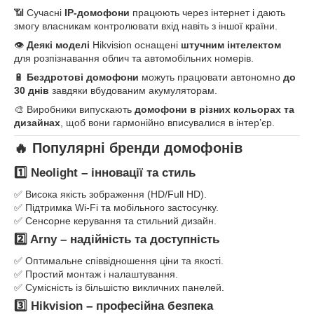
📶 Сучасні
IP-домофони
працюють через інтернет і дають
змогу власникам контролювати вхід навіть з іншої країни.
👁️
Деякі моделі
Hikvision оснащені
штучним інтелектом
для розпізнавання облич та автомобільних номерів.
🔋
Бездротові домофони
можуть працювати автономно
до
30 днів
завдяки вбудованим акумуляторам.
🎨 Виробники випускають
домофони в різних кольорах та
дизайнах
, щоб вони гармонійно вписувалися в інтер’єр.
🔥 Популярні бренди домофонів
1️⃣ Neolight – інновації та стиль
✅ Висока якість зображення (HD/Full HD).
✅ Підтримка Wi-Fi та мобільного застосунку.
✅ Сенсорне керування та стильний дизайн.
2️⃣ Arny – надійність та доступність
✅ Оптимальне співвідношення ціни та якості.
✅ Простий монтаж і налаштування.
✅ Сумісність із більшістю викличних панелей.
3️⃣ Hikvision – професійна безпека