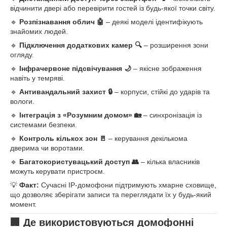
відчинити двері або перевірити гостей із будь-якої точки світу.
🔹
Розпізнавання облич 🤖
– деякі моделі ідентифікують
знайомих людей.
🔹
Підключення додаткових камер 🔍
– розширення зони
огляду.
🔹
Інфрачервоне підсвічування 🌙
– якісне зображення
навіть у темряві.
🔹
Антивандальний захист 🔒
– корпуси, стійкі до ударів та
вологи.
🔹
Інтеграція з «Розумним домом» 🏡
– синхронізація із
системами безпеки.
🔹
Контроль кількох зон 🚪
– керування декількома
дверима чи воротами.
🔹
Багатокористувацький доступ 👥
– кілька власників
можуть керувати пристроєм.
💡
Факт:
Сучасні IP-домофони підтримують хмарне сховище,
що дозволяє зберігати записи та переглядати їх у будь-який
момент.
🏢 Де використовуються домофонні