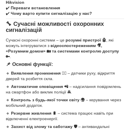
Hikvision
✔️
Переваги встановлення
✔️
Чому варто купити сигналізацію у нас?
🔧 Сучасні можливості охоронних
сигналізацій
Сучасні охоронні системи – це
розумні пристрої 🤖
, які
можуть інтегруватися з
відеоспостереженням 🎥,
«Розумним домом» 🏡 та системами контролю доступу
🔑
.
📌 Основні функції:
🔹
Виявлення проникнення 🚶‍♂️
– датчики руху, відкриття
дверей та розбиття скла.
🔹
Автоматичне сповіщення 📲
– надсилання повідомлень
на смартфон або виклик поліції 🚔.
🔹
Контроль з будь-якої точки світу 🌍
– керування через
мобільний додаток.
🔹
Резервне живлення 🔋
– система працює навіть при
відключенні електроенергії.
🔹
Захист від злому та саботажу 🛡
– антивандальні