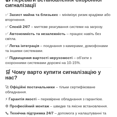
сигналізації
✅
Захист майна та близьких
– мінімізує ризик крадіжки або
вторгнення.
✅
Спокій 24/7
– миттєве реагування системи на загрозу.
✅
Автономність та незалежність
– працює навіть без
світла.
✅
Легка інтеграція
– поєднання з камерами, домофонами
та іншими системами.
✅
Підвищення вартості нерухомості
– об’єкти з
охоронними системами дорожчі на 10-15%.
🛒 Чому варто купити сигналізацію у
нас?
🚀
Офіційні постачальники
– тільки сертифіковане
обладнання.
⚡
Гарантія якості
– перевірене обладнання з гарантією.
⚙️
Професійний монтаж
– швидке та якісне встановлення.
📞
Технічна підтримка 24/7
– допомога у налаштуванні та