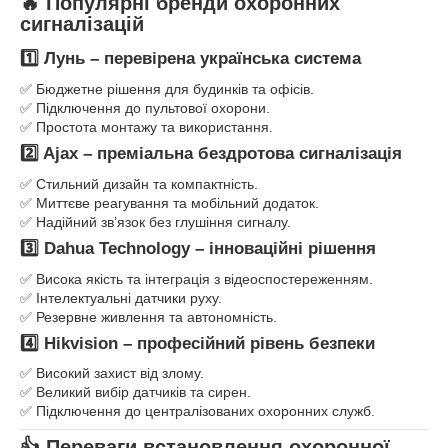
🔥 Популярні бренди охоронних
сигналізацій
1️⃣ Лунь
– перевірена українська система
✅ Бюджетне рішення для будинків та офісів.
✅ Підключення до пультової охорони.
✅ Простота монтажу та використання.
2️⃣ Ajax
– преміальна бездротова сигналізація
✅ Стильний дизайн та компактність.
✅ Миттєве реагування та мобільний додаток.
✅ Надійний зв’язок без глушіння сигналу.
3️⃣ Dahua Technology
– інноваційні рішення
✅ Висока якість та інтеграція з відеоспостереженням.
✅ Інтелектуальні датчики руху.
✅ Резервне живлення та автономність.
4️⃣ Hikvision
– професійний рівень безпеки
✅ Високий захист від злому.
✅ Великий вибір датчиків та сирен.
✅ Підключення до централізованих охоронних служб.
👍 Переваги встановлення охоронної