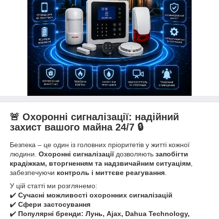
🚨 Охоронні сигналізації: надійний
захист вашого майна 24/7 🔒
Безпека – це один із головних пріоритетів у житті кожної
людини.
Охоронні сигналізації
дозволяють
запобігти
крадіжкам, вторгненням та надзвичайним ситуаціям
,
забезпечуючи
контроль і миттєве реагування
.
У цій статті ми розглянемо:
✔️
Сучасні можливості охоронних сигналізацій
✔️
Сфери застосування
✔️
Популярні бренди: Лунь, Ajax, Dahua Technology,