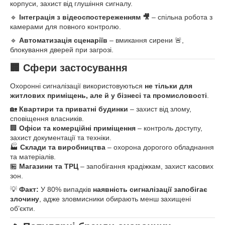
корпуси, захист від глушіння сигналу.
🔹
Інтеграція з відеоспостереженням 🎥
– спільна робота з
камерами для повного контролю.
🔹
Автоматизація сценаріїв
– вмикання сирени 🚨,
блокування дверей при загрозі.
🏢 Сфери застосування
Охоронні сигналізації використовуються
не тільки для
житлових приміщень, але й у бізнесі та промисловості
.
🏡
Квартири та приватні будинки
– захист від злому,
сповіщення власників.
🏢
Офіси та комерційні приміщення
– контроль доступу,
захист документації та техніки.
🏭
Склади та виробництва
– охорона дорогого обладнання
та матеріалів.
🏪
Магазини та ТРЦ
– запобігання крадіжкам, захист касових
зон.
💡
Факт:
У 80% випадків
наявність сигналізації запобігає
злочину
, адже зловмисники обирають менш захищені
об’єкти.