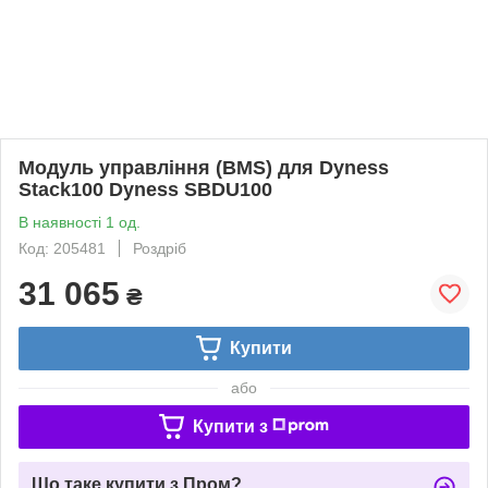
Модуль управління (BMS) для Dyness
Stack100 Dyness SBDU100
В наявності 1 од.
Код: 205481
Роздріб
31 065
₴
Купити
або
Купити з
Що таке купити з Пром?