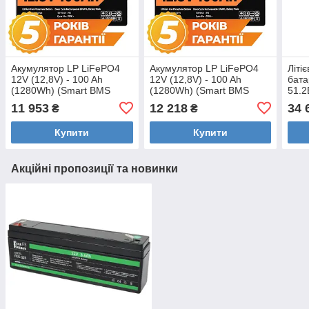
Акумулятор LP LiFePO4
Акумулятор LP LiFePO4
Літі
12V (12,8V) - 100 Ah
12V (12,8V) - 100 Ah
бата
(1280Wh) (Smart BMS
(1280Wh) (Smart BMS
51.2
100А) з BT пластик Уцінка
100А) з BT пластик Уцінка
піді
11 953
12 218
34 
₴
₴
мод
Купити
Купити
Акційні пропозиції та новинки