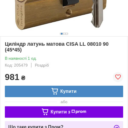
Циліндр латунь матова CISA LL 08010 90
(45*45)
В наявності 1 од.
Код: 205479
Роздріб
981
₴
Купити
або
Купити з
Що таке купити з Пром?