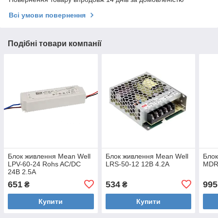
Всі умови повернення
Подібні товари компанії
Блок живлення Mean Well
Блок живлення Mean Well
Блок
LPV-60-24 Rohs AC/DC
LRS-50-12 12В 4.2А
MDR
24В 2.5А
651
534
995
₴
₴
Купити
Купити