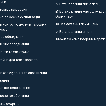
фони
🚨 Встановлення сигналізації
ізори, рації, дрони
🔐 Встановлення контролю дост
обліку часу
но-пожежна сигналізація
🔊 Озвучування приміщень
и контролю доступу та обліку
 часу
📡 Встановлення антен
еве обладнання
🌐 Монтаж комп'ютерних мереж
етичне обладнання
ументи та електрика
ейни для телевізорів та
ми озвучування та оповіщення
ування
никове телебачення
фрове телебачення
вка смарт тв