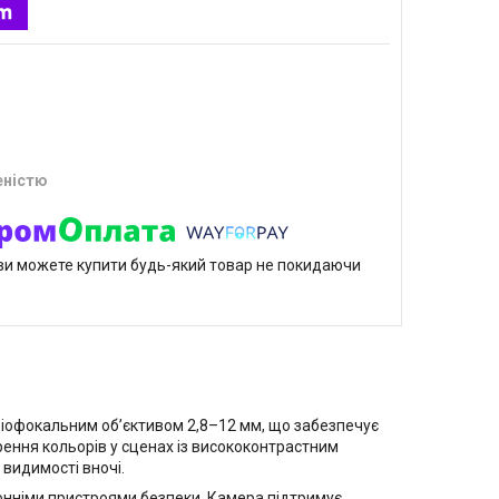
еністю
р ви можете купити будь-який товар не покидаючи
ріофокальним обʼєктивом 2,8–12 мм, що забезпечує
рення кольорів у сценах із висококонтрастним
 видимості вночі.
ронніми пристроями безпеки. Камера підтримує