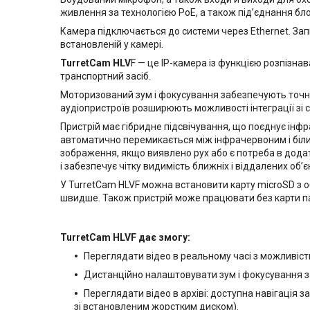
живлення за технологією PoE, а також підʼєднання бл
Камера підключається до системи через Ethernet. Запис
встановленій у камері.
TurretCam HLV
F — це IP-камера із функцією розпізна
транспортний засіб.
Моторизований зум і фокусування забезпечують точне
аудіопристроїв розширюють можливості інтеграції зі 
Пристрій має гібридне підсвічування, що поєднує інфр
автоматично перемикається між інфрачервоним і білим
зображення, якщо виявлено рух або є потреба в додатк
і забезпечує чітку видимість ближніх і віддалених об’єк
У TurretCam HLVF можна встановити карту microSD з об
швидше. Також пристрій може працювати без карти па
TurretCam HLVF дає змогу:
Переглядати відео в реальному часі з можливіс
Дистанційно налаштовувати зум і фокусування 
Переглядати відео в архіві: доступна навігація 
зі встановленим жорстким диском).