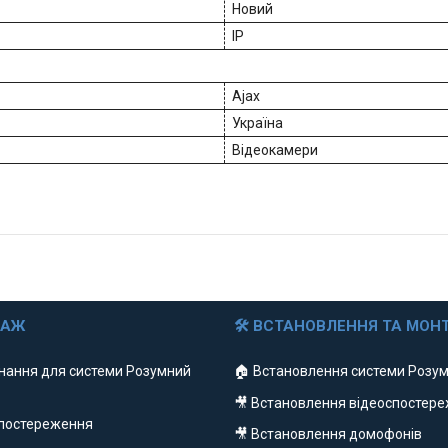
Новий
IP
Ajax
Україна
Відеокамери
ДАЖ
🛠 ВСТАНОВЛЕННЯ ТА МОН
нання для системи Розумний
🏠 Встановлення системи Розум
🎥 Встановлення відеоспостер
спостереження
🎥 Встановлення домофонів