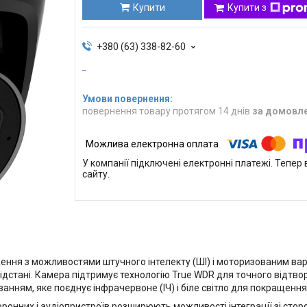
Купити
Купити з
+380 (63) 338-82-60
повернення товару протягом 14 днів
за домовл
У компанії підключені електронні платежі. Тепе
сайту.
ення з можливостями штучного інтелекту (ШІ) і моторизованим ва
відстані. Камера підтримує технологію True WDR для точного відтво
уванням, яке поєднує інфрачервоне (ІЧ) і біле світло для покращення
ронних і аудіопристроїв розширюють можливості інтеграції зі сто