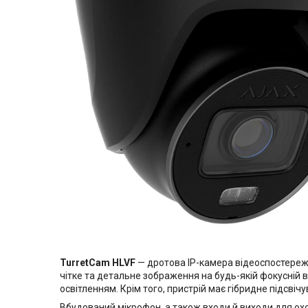
TurretCam HLVF
— дротова IP-камера відеоспостереж
чітке та детальне зображення на будь-якій фокусній 
освітленням. Крім того, пристрій має гібридне підсвіч
Вбудований мікрофон, а також входи й виходи для охо