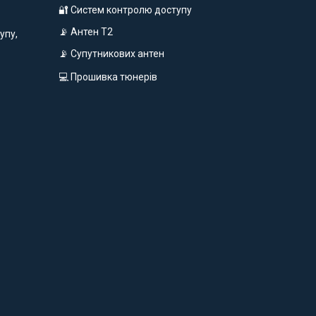
🔐 Систем контролю доступу
📡 Антен Т2
упу,
📡 Супутникових антен
💻 Прошивка тюнерів