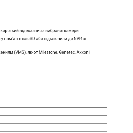
короткий відеозапис з вибраної камери.
у памʼяті microSD або підключили до NVR зі
ням (VMS), як-от Milestone, Genetec, Axxon і