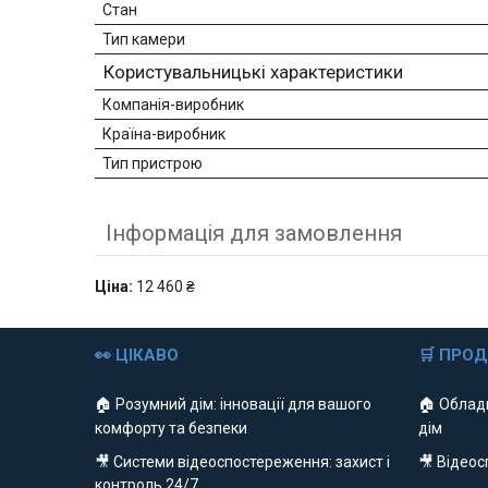
Стан
Тип камери
Користувальницькі характеристики
Компанія-виробник
Країна-виробник
Тип пристрою
Інформація для замовлення
Ціна:
12 460 ₴
👀 ЦІКАВО
🛒 ПРО
🏠 Розумний дім: інновації для вашого
🏠 Облад
комфорту та безпеки
дім
🎥 Системи відеоспостереження: захист і
🎥 Відео
контроль 24/7