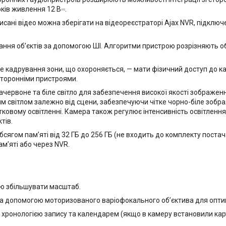
оків живлення 12 В⎓.
ані відео можна зберігати на відеореєстраторі Ajax NVR, підключено
вання обʼєктів за допомогою ШІ. Алгоритми пристрою розрізняють о
 кадрування зони, що охороняється, — мати фізичний доступ до к
сторонніми пристроями.
ачервоне та біле світло для забезпечення високої якості зображен
 світлом залежно від сцени, забезпечуючи чітке чорно-біле зобра
овому освітленні. Камера також регулює інтенсивність освітлення 
тів.
сягом памʼяті від 32 ГБ до 256 ГБ (не входить до комплекту постач
мʼяті або через NVR.
тю збільшувати масштаб.
за допомогою моторизованого варіофокального обʼєктива для опти
за хронологією запису та календарем (якщо в камеру встановили ка