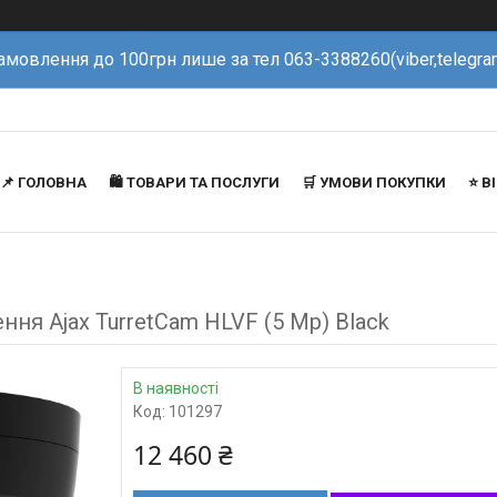
амовлення до 100грн лише за тел 063-3388260(viber,telegra
📌 ГОЛОВНА
🛍️ ТОВАРИ ТА ПОСЛУГИ
🛒 УМОВИ ПОКУПКИ
⭐️ 
ня Ajax TurretCam HLVF (5 Mp) Black
В наявності
Код:
101297
12 460 ₴