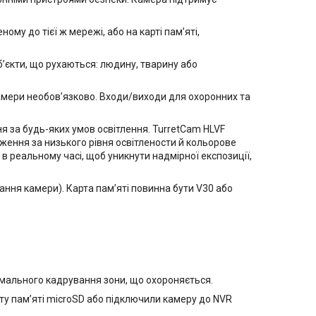
му до тієї ж мережі, або на карті пам’яті,
бʼєкти, що рухаються: людину, тварину або
амери необовʼязково. Входи/виходи для охоронних та
ня за будь-яких умов освітлення. TurretCam HLVF
ження за низького рівня освітлености й кольорове
в реальному часі, щоб уникнути надмірної експозиції,
ання камери). Карта пам’яті повинна бути V30 або
мального кадрування зони, що охороняється.
рту памʼяті microSD або підключили камеру до NVR