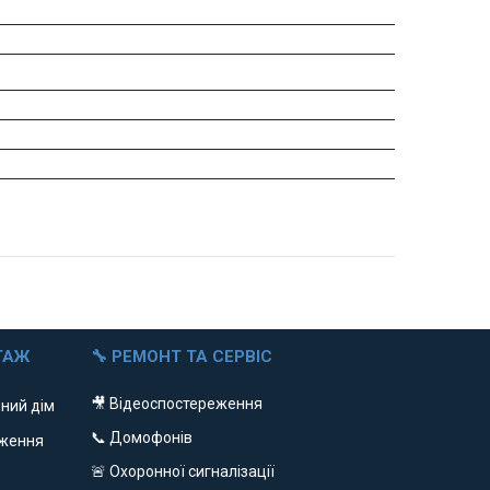
ТАЖ
🔧 РЕМОНТ ТА СЕРВІС
🎥 Відеоспостереження
ний дім
📞 Домофонів
еження
🚨 Охоронної сигналізації