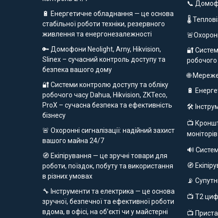
📞 Домо
🔋 Енергетичне обладнання — це основа
🌡 Теплов
стабільної роботи техніки, резервного
живлення та енергонезалежності
🚨Охорон
🔑 Домофони Neolight, Arny, Hikvision,
🔐 Систем
Slinex – сучасний контроль доступу та
робочого
безпека вашого дому
🌐 Мереж
🔐 Системи контролю доступу та обліку
🔋 Енерг
робочого часу Dahua, Hikvision, ZKTeco,
ProX – сучасна безпека та ефективність
🛠️ Інстр
бізнесу
📺 Кроншт
🚨 Охоронні сигналізації: надійний захист
моніторів
вашого майна 24/7
🔊 Систе
🧭 Екіпірування — це зручні товари для
🧭 Екіпір
роботи, поїздок, побуту та використання
в різних умовах
📡 Супут
🔧 Інструменти та електрика — це основа
📺 Т2 ци
зручної, безпечної та ефективної роботи
вдома, в офісі, на об’єкті чи у майстерні
📺 Приста