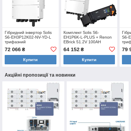
Гібридний інвертор Solis
Комплект Solis S6-
Гібр
S6-EH3P12K02-NV-YD-L
EH1P6K-L-PLUS + Renon
S6-
трифазний
EBrick 51.2V 100AH
три
низьковольтний
низь
72 066
64 152
79 
₴
₴
Купити
Купити
Акційні пропозиції та новинки