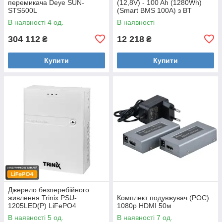
перемикача Deye SUN-
(12,8V) - 100 Ah (1280Wh)
STS500L
(Smart BMS 100А) з BT
пластик Уцінка
В наявності 4 од.
В наявності
304 112
12 218
₴
₴
Купити
Купити
Джерело безперебійного
живлення Trinix PSU-
Комплект подувжувач (POC)
1205LED(P) LiFePO4
1080p HDMI 50м
В наявності 5 од.
В наявності 7 од.