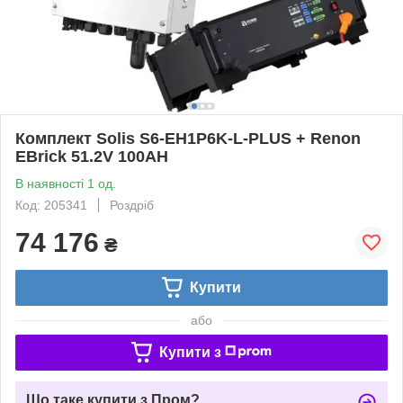
Комплект Solis S6-EH1P6K-L-PLUS + Renon
EBrick 51.2V 100AH
В наявності 1 од.
Код: 205341
Роздріб
74 176
₴
Купити
або
Купити з
Що таке купити з Пром?