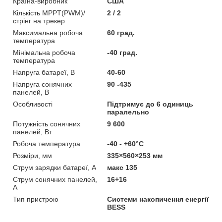
Країна-виробник
США
Кількість MPPT(PWM)/
2 / 2
стрінг на трекер
Максимальна робоча
60 град.
температура
Мінімальна робоча
-40 град.
температура
Напруга батареї, В
40-60
Напруга сонячних
90 -435
панелей, В
Особливості
Підтримує до 6 одиниць
паралельно
Потужність сонячних
9 600
панелей, Вт
Робоча температура
-40 - +60°C
Розміри, мм
335×560×253 мм
Струм зарядки батареї, А
макс 135
Струм сонячних панелей,
16+16
А
Тип пристрою
Системи накопичення енергії
BESS