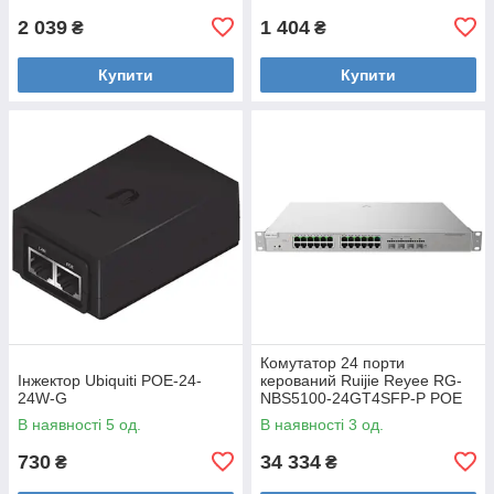
2 039
1 404
₴
₴
Купити
Купити
Комутатор 24 порти
Інжектор Ubiquiti POE-24-
керований Ruijie Reyee RG-
24W-G
NBS5100-24GT4SFP-P POE
L3
В наявності 5 од.
В наявності 3 од.
730
34 334
₴
₴