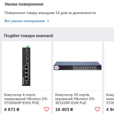
Умови повернення
Повернення товару впродовж 14 днів за домовленістю
Всі умови повернення
Подібні товари компанії
Комутатор 4 порти
Комутатор 28 портів
Кому
некерований Hikvision DS-
керований Hikvision DS-
неке
3T0506HP-E/HS POE
3E1528P-EI/M PoE
3T0
4 671
16 403
4 9
₴
₴