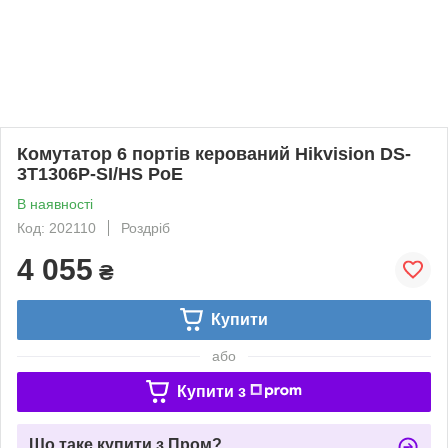
Комутатор 6 портів керований Hikvision DS-
3T1306P-SI/HS PoE
В наявності
Код: 202110
Роздріб
4 055
₴
Купити
або
Купити з
Що таке купити з Пром?