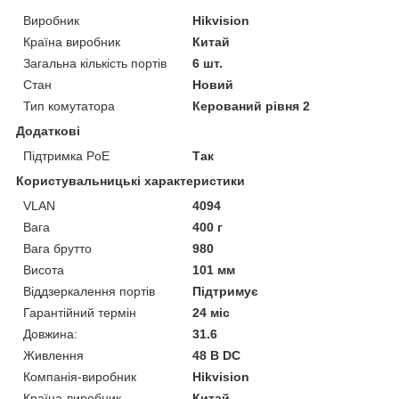
Виробник
Hikvision
Країна виробник
Китай
Загальна кількість портів
6 шт.
Стан
Новий
Тип комутатора
Керований рівня 2
Додаткові
Підтримка PoE
Так
Користувальницькі характеристики
VLAN
4094
Вага
400 г
Вага брутто
980
Висота
101 мм
Віддзеркалення портів
Підтримує
Гарантійний термін
24 міс
Довжина:
31.6
Живлення
48 В DC
Компанія-виробник
Hikvision
Країна-виробник
Китай