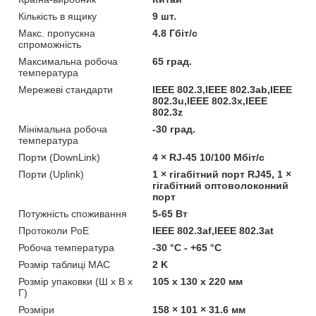
Кількість в ящику
9 шт.
Макс. пропускна
4.8 Гбіт/с
спроможність
Максимальна робоча
65 град.
температура
Мережеві стандарти
IEEE 802.3,IEEE 802.3ab,IEEE
802.3u,IEEE 802.3x,IEEE
802.3z
Мінімальна робоча
-30 град.
температура
Порти (DownLink)
4 × RJ-45 10/100 Мбіт/с
Порти (Uplink)
1 × гігабітний порт RJ45, 1 ×
гігабітний оптоволоконний
порт
Потужність споживання
5-65 Вт
Протоколи PoE
IEEE 802.3af,IEEE 802.3at
Робоча температура
-30 °C - +65 °C
Розмір таблиці MAC
2 K
Розмір упаковки (Ш х В х
105 x 130 x 220 мм
Г)
Розміри
158 × 101 × 31.6 мм