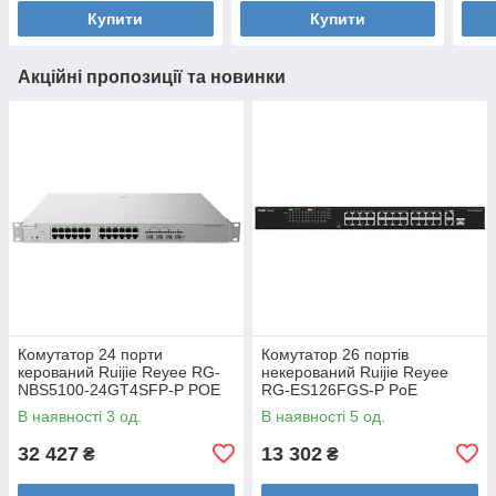
Купити
Купити
Акційні пропозиції та новинки
Комутатор 24 порти
Комутатор 26 портів
керований Ruijie Reyee RG-
некерований Ruijie Reyee
NBS5100-24GT4SFP-P POE
RG-ES126FGS-P PoE
L3
В наявності 3 од.
В наявності 5 од.
32 427
13 302
₴
₴