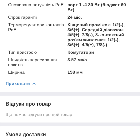
Споживана потужність PoE
порт 1 -4 30 Вт (бюджет 60
Вт)
Строк гарантії
24 міс.
Терморегулятори контактів
Кінцевий проміжок: 1/2(-),
PoE
3/6(+), Середній діапазон:
4/5(+), 7/8(-), 8-контактний
роз'єм живлення: 1/2(-),
3/6(+), 4/5(+), 7/8(-)
Тип пристрою
Комутатори
Швидкість пересилання
3.57 мп/с
пакетів
Ширина
158 мм
Приховати
Відгуки про товар
Ще немає відгуків про цей товар
Умови доставки