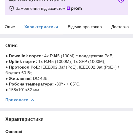
Замовлення під захистом
Опис
Характеристики
Відгуки про товар
Доставка
Опис
●
Downlink порти:
4x RJ45 (100M) с поддержкою PoE,
●
Uplink порти:
1x RJ45 (1000M), 1x SFP (1000M),
●
Протокол PoE:
IEEE802.3af (PoE), IEEE802.3at (PoE+) /
бюджет 60 Вт,
●
Живлення:
DC 48В,
●
Робоча температура:
-30º - + 65ºC,
● 158x101x32 мм
Приховати
Характеристики
Основні