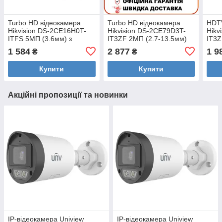
Turbo HD відеокамера
Turbo HD відеокамера
HDTV
Hikvision DS-2CE16H0T-
Hikvision DS-2CE79D3T-
Hikv
ITFS 5МП (3.6мм) з
IT3ZF 2МП (2.7-13.5мм)
IT3Z
мікрофоном
13.5
1 584
2 877
1 9
₴
₴
Купити
Купити
Акційні пропозиції та новинки
IP-відеокамера Uniview
IP-відеокамера Uniview