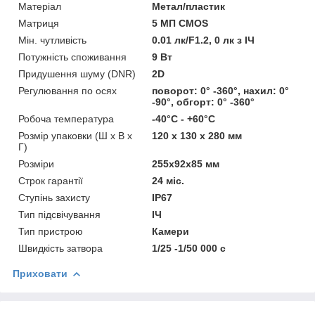
Матеріал
Метал/пластик
Матриця
5 МП CMOS
Мін. чутливість
0.01 лк/F1.2, 0 лк з ІЧ
Потужність споживання
9 Вт
Придушення шуму (DNR)
2D
Регулювання по осях
поворот: 0° -360°, нахил: 0°
-90°, обгорт: 0° -360°
Робоча температура
-40°C - +60°C
Розмір упаковки (Ш х В х
120 x 130 x 280 мм
Г)
Розміри
255x92x85 мм
Строк гарантії
24 міс.
Ступінь захисту
IP67
Тип підсвічування
ІЧ
Тип пристрою
Камери
Швидкість затвора
1/25 -1/50 000 с
Приховати