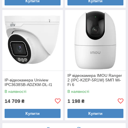
Купити
Купити
IP відеокамера IMOU Ranger
IP-відеокамера Uniview
2 (IPC-K2EP-5R1W) 5МП Wi-
IPC3638SB-ADZKM-DL-I1
Fi 6
В наявності
В наявності
14 709
1 198
₴
₴
Купити
Купити