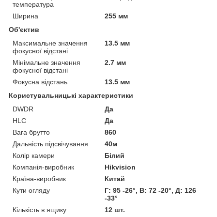
температура
Ширина
255 мм
Об'єктив
Максимальне значення
13.5 мм
фокусної відстані
Мінімальне значення
2.7 мм
фокусної відстані
Фокусна відстань
13.5 мм
Користувальницькі характеристики
DWDR
Да
HLC
Да
Вага брутто
860
Дальність підсвічування
40м
Колір камери
Білий
Компанія-виробник
Hikvision
Країна-виробник
Китай
Кути огляду
Г: 95 -26°, В: 72 -20°, Д: 126
-33°
Кількість в ящику
12 шт.