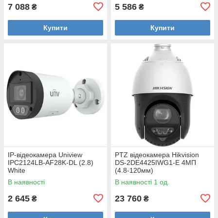
7 088
5 586
₴
₴
Купити
Купити
IP-відеокамера Uniview
PTZ відеокамера Hikvision
IPC2124LB-AF28K-DL (2.8)
DS-2DE4425IWG1-E 4МП
White
(4.8-120мм)
В наявності
В наявності 1 од.
2 645
23 760
₴
₴