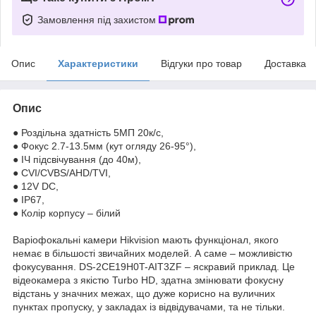
Замовлення під захистом
Опис
Характеристики
Відгуки про товар
Доставка
Опис
● Роздільна здатність 5МП 20к/с,
● Фокус 2.7-13.5мм (кут огляду 26-95°),
● ІЧ підсвічування (до 40м),
● CVI/CVBS/AHD/TVI,
● 12V DC,
● IP67,
● Колір корпусу – білий
Варіофокальні камери Hikvision мають функціонал, якого
немає в більшості звичайних моделей. А саме – можливістю
фокусування. DS-2CE19H0T-AIT3ZF – яскравий приклад. Це
відеокамера з якістю Turbo HD, здатна змінювати фокусну
відстань у значних межах, що дуже корисно на вуличних
пунктах пропуску, у закладах із відвідувачами, та не тільки.