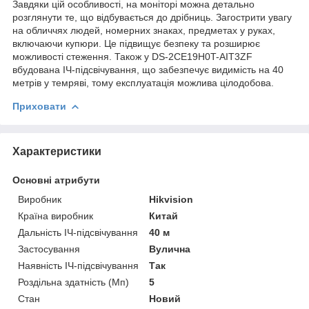
Завдяки цій особливості, на моніторі можна детально
розглянути те, що відбувається до дрібниць. Загострити увагу
на обличчях людей, номерних знаках, предметах у руках,
включаючи купюри. Це підвищує безпеку та розширює
можливості стеження. Також у DS-2CE19H0T-AIT3ZF
вбудована ІЧ-підсвічування, що забезпечує видимість на 40
метрів у темряві, тому експлуатація можлива цілодобова.
Приховати
Характеристики
Основні атрибути
Виробник
Hikvision
Країна виробник
Китай
Дальність ІЧ-підсвічування
40 м
Застосування
Вулична
Наявність ІЧ-підсвічування
Так
Роздільна здатність (Мп)
5
Стан
Новий