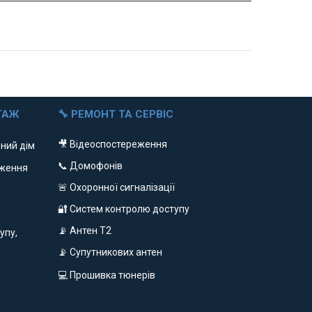
ТАЖ
🔧 РЕМОНТ ТА СЕРВІС
🎥 Відеоспостереження
ний дім
📞 Домофонів
еження
🚨 Охоронної сигналізації
🔐 Систем контролю доступу
📡 Антен Т2
упу,
📡 Супутникових антен
💻 Прошивка тюнерів