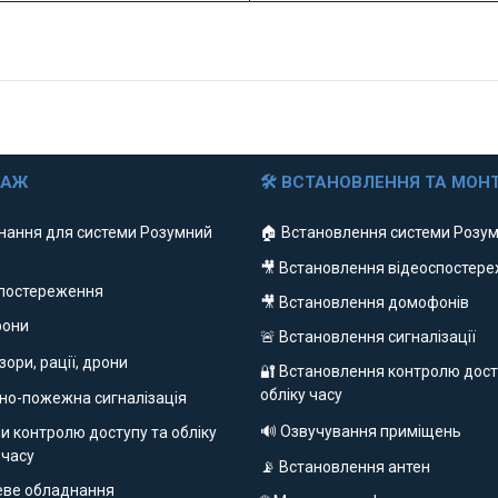
ДАЖ
🛠 ВСТАНОВЛЕННЯ ТА МОН
нання для системи Розумний
🏠 Встановлення системи Розум
🎥 Встановлення відеоспостер
спостереження
🎥 Встановлення домофонів
фони
🚨 Встановлення сигналізації
ізори, рації, дрони
🔐 Встановлення контролю дост
обліку часу
но-пожежна сигналізація
🔊 Озвучування приміщень
и контролю доступу та обліку
 часу
📡 Встановлення антен
еве обладнання