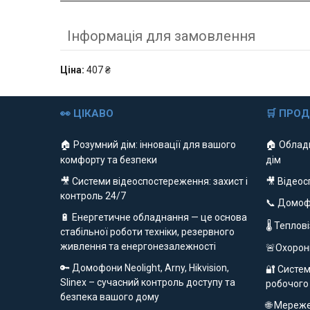
Інформація для замовлення
Ціна:
407 ₴
👀 ЦІКАВО
🛒 ПРО
🏠 Розумний дім: інновації для вашого
🏠 Облад
комфорту та безпеки
дім
🎥 Системи відеоспостереження: захист і
🎥 Відео
контроль 24/7
📞 Домо
🔋 Енергетичне обладнання — це основа
🌡 Теплов
стабільної роботи техніки, резервного
живлення та енергонезалежності
🚨Охорон
🔑 Домофони Neolight, Arny, Hikvision,
🔐 Систем
Slinex – сучасний контроль доступу та
робочого
безпека вашого дому
🌐 Мереж