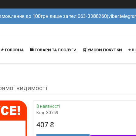
амовлення до 100грн лише за тел 063-3388260(viber,telegra
📌 ГОЛОВНА
🛍️ ТОВАРИ ТА ПОСЛУГИ
🛒 УМОВИ ПОКУПКИ
⭐️ 
прямої видимості
В наявності
Код:
30759
407 ₴