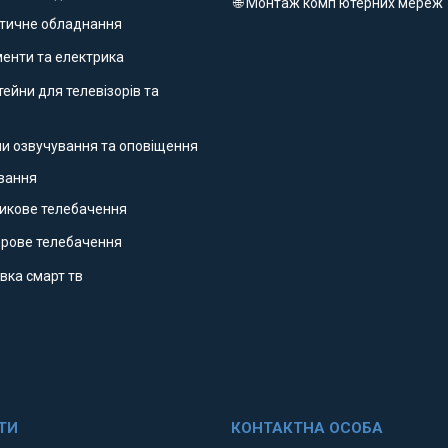
🌐 Монтаж комп'ютерних мереж
етичне обладнання
ументи та електрика
ейни для телевізорів та
ми озвучування та оповіщення
ування
никове телебачення
фрове телебачення
вка смарт тв