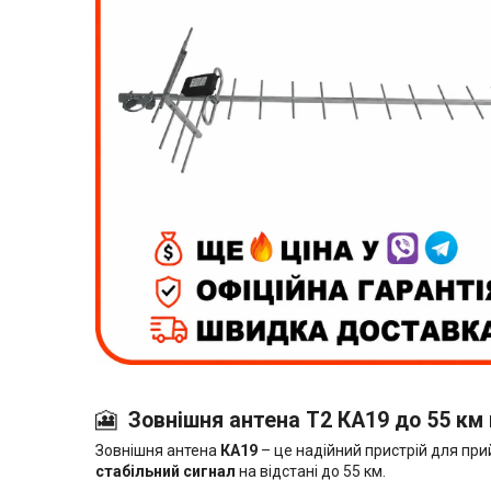
🎦
Зовнішня антена T2 КА19 до 55 км
Зовнішня антена
КА19
– це надійний пристрій для п
стабільний сигнал
на відстані до 55 км.