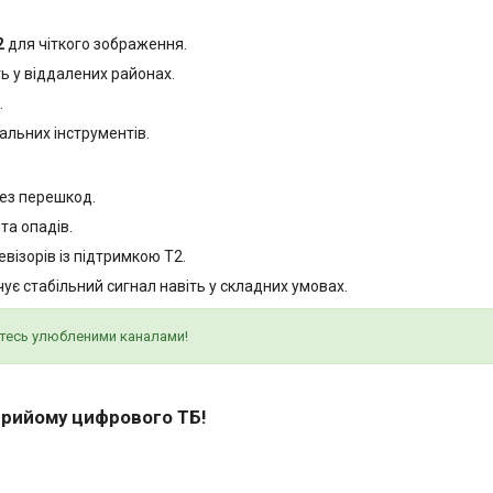
2
для чіткого зображення.
ь у віддалених районах.
.
альних інструментів.
без перешкод.
та опадів.
евізорів із підтримкою T2.
ує стабільний сигнал навіть у складних умовах.
йтесь улюбленими каналами!
прийому цифрового ТБ!