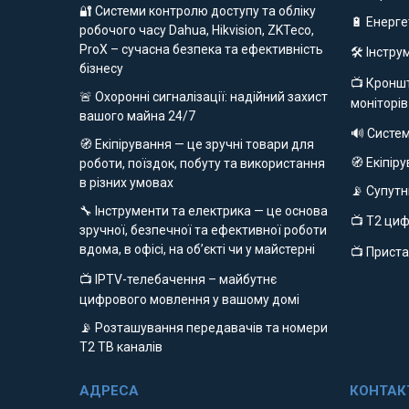
🔐 Системи контролю доступу та обліку
🔋 Енерг
робочого часу Dahua, Hikvision, ZKTeco,
ProX – сучасна безпека та ефективність
🛠️ Інстр
бізнесу
📺 Кроншт
🚨 Охоронні сигналізації: надійний захист
моніторів
вашого майна 24/7
🔊 Систе
🧭 Екіпірування — це зручні товари для
🧭 Екіпір
роботи, поїздок, побуту та використання
в різних умовах
📡 Супут
🔧 Інструменти та електрика — це основа
📺 Т2 ци
зручної, безпечної та ефективної роботи
вдома, в офісі, на об’єкті чи у майстерні
📺 Приста
📺 IPTV-телебачення – майбутнє
цифрового мовлення у вашому домі
📡 Розташування передавачів та номери
Т2 ТВ каналів