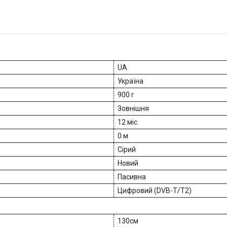
UA
Україна
900 г
Зовнішня
12 міс
0 м
Сірий
Новий
Пасивна
Цифровий (DVB-T/T2)
130см