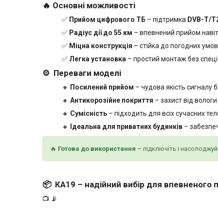
🔥
Основні можливості
✅
Прийом цифрового ТБ
– підтримка
DVB-T/T
✅
Радіус дії до 55 км
– впевнений прийом навіт
✅
Міцна конструкція
– стійка до погодних умов
✅
Легка установка
– простий монтаж без спеці
⚙
Переваги моделі
🔸
Посилений прийом
– чудова якість сигналу 
🔸
Антикорозійне покриття
– захист від вологи 
🔸
Сумісність
– підходить для всіх сучасних тел
🔸
Ідеальна для приватних будинків
– забезпеч
🔥
Готова до використання
– підключіть і насолоджу
📦
КА19 – надійний вибір для впевненого 
📺 📡