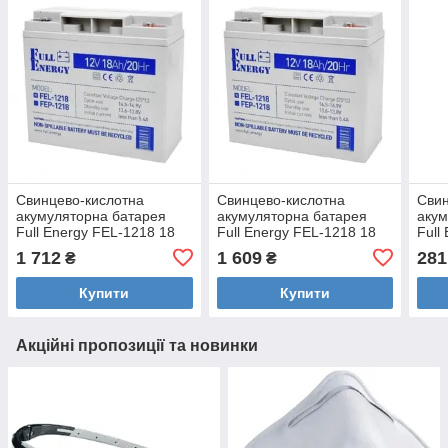
Свинцево-кислотна
Свинцево-кислотна
Свин
акумуляторна батарея
акумуляторна батарея
акум
Full Energy FEL-1218 18
Full Energy FEL-1218 18
Full
А•г 12В
А•г 12В
12В
1 712
1 609
281
₴
₴
Купити
Купити
Акційні пропозиції та новинки