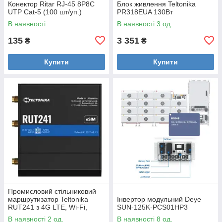
Конектор Ritar RJ-45 8P8C
Блок живлення Teltonika
UTP Cat-5 (100 шт/уп.)
PR318EUA 130Вт
В наявності
В наявності 3 од.
135
3 351
₴
₴
Купити
Купити
Промисловий стільниковий
маршрутизатор Teltonika
Інвертор модульний Deye
RUT241 з 4G LTE, Wi-Fi,
SUN-125K-PCS01HP3
eSIM
В наявності 2 од.
В наявності 8 од.