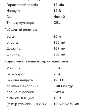
Гарантійний термін
12 міс
Напруга
12 В
Стан
Новий
Тип акумулятора
GEL
Габаритні розміри
Вага
20 кг
Висота
180 мм
Довжина
167 мм
Ширина
350 мм
Користувальницькі характеристики
Місткість
65 Aг
Вага брутто
20.4
Вихідна напруга
12 В В
Компанія-виробник
Full Energy
Країна-виробник
Китай
Кількість в ящику
1 шт
Розмір упаковки (Ш х В х
190x30x370 мм
Г)