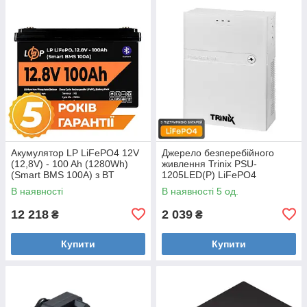
Акумулятор LP LiFePO4 12V
Джерело безперебійного
(12,8V) - 100 Ah (1280Wh)
живлення Trinix PSU-
(Smart BMS 100А) з BT
1205LED(P) LiFePO4
пластик Уцінка
В наявності
В наявності 5 од.
12 218
2 039
₴
₴
Купити
Купити