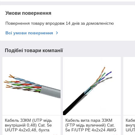
Умови повернення
Повернення товару впродовж 14 днів за домовленістю
Всі умови повернення
Подібні товари компанії
Кабель ЗЗКМ (UTP мідь
Кабель вита пара ЗЗКМ
Кабе
внутрішній 0,48) Cat. 5e
(FTP мідь вуличний) Cat.
внут
U/UTP 4x2x0,48, бухта
5e F/UTP PE 4х2х24 AWG
U/UT
305м.(7091013)
(72567) бухта 305м.
305м