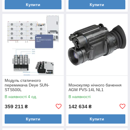
Купити
Купити
Модуль статичного
перемикача Deye SUN-
Монокуляр нічного бачення
STS500L
AGM PVS-14L NL1
В наявності 4 од.
В наявності
359 211
142 634
₴
₴
Купити
Купити