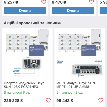
6 257
8 470
5 9
₴
₴
Купити
Купити
Акційні пропозиції та новинки
Інвертор модульний Deye
MPPT модуль Deye SUN-
SUN-125K-PCS01HP3
MPPT-L01-UE-AMM8
В наявності 8 од.
В наявності 2 од.
226 228
96 442
₴
₴