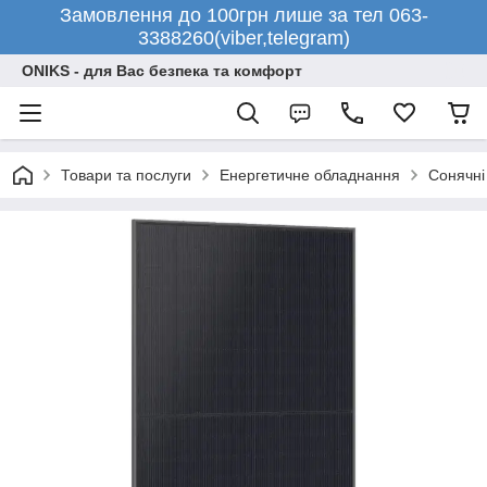
Замовлення до 100грн лише за тел 063-
3388260(viber,telegram)
ONIKS - для Вас безпека та комфорт
Товари та послуги
Енергетичне обладнання
Сонячні