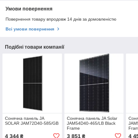
Умови повернення
Повернення товару впродовж 14 днів за домовленістю
Всі умови повернення
Подібні товари компанії
Сонячна панель JA
Сонячна панель JA Solar
Соня
SOLAR JAM72D40-585/GB
JAM54D40-465/LB Black
JAM5
Frame
Fra
4 344
3 851
4 4
₴
₴