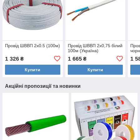
Провід ШВВП 2х0.5 (100м)
Провід ШВВП 2х0,75 білий
Пров
100м (Україна)
чорн
1 326
1 665
1 5
₴
₴
Купити
Купити
Акційні пропозиції та новинки