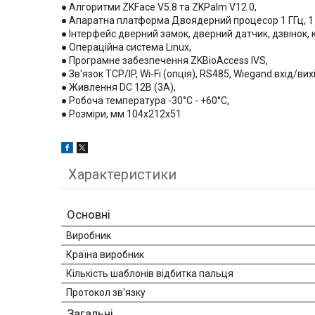
● Алгоритми ZKFace V5.8 та ZKPalm V12.0,
● Апаратна платформа Двоядерний процесор 1 ГГц, 1 Г
● Інтерфейс дверний замок, дверний датчик, дзвінок, к
● Операційна система Linux,
● Програмне забезпечення ZKBioAccess IVS,
● Зв'язок TCP/IP, Wi-Fi (опція), RS485, Wiegand вхід/вих
● Живлення DC 12В (3A),
● Робоча температура -30°C - +60°C,
● Розміри, мм 104х212х51
Характеристики
Основні
Виробник
Країна виробник
Кількість шаблонів відбитка пальця
Протокол зв'язку
Загальні