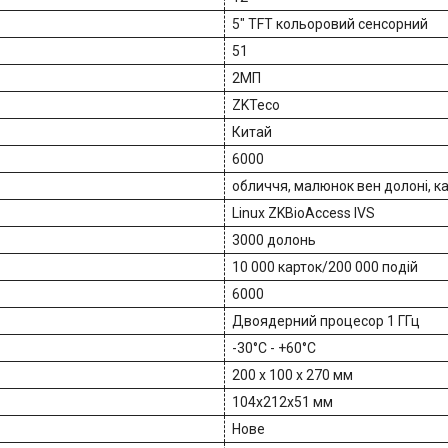
5" TFT кольоровий сенсорний
51
2МП
ZKTeco
Китай
6000
обличчя, малюнок вен долоні, к
Linux ZKBioAccess IVS
3000 долонь
10 000 карток/200 000 подій
6000
Двоядерний процесор 1 ГГц
-30°C - +60°C
200 x 100 x 270 мм
104х212х51 мм
Нове