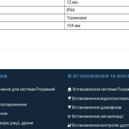
12 міс.
IP66
Термінали
104 мм
ДАЖ
🛠 ВСТАНОВЛЕННЯ ТА МОН
нання для системи Розумний
🏠 Встановлення системи Розум
🎥 Встановлення відеоспостер
спостереження
🎥 Встановлення домофонів
фони
🚨 Встановлення сигналізації
ізори, рації, дрони
🔐 Встановлення контролю дост