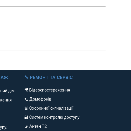
ТАЖ
🔧 РЕМОНТ ТА СЕРВІС
🎥 Відеоспостереження
ний дім
📞 Домофонів
еження
🚨 Охоронної сигналізації
🔐 Систем контролю доступу
📡 Антен Т2
упу,