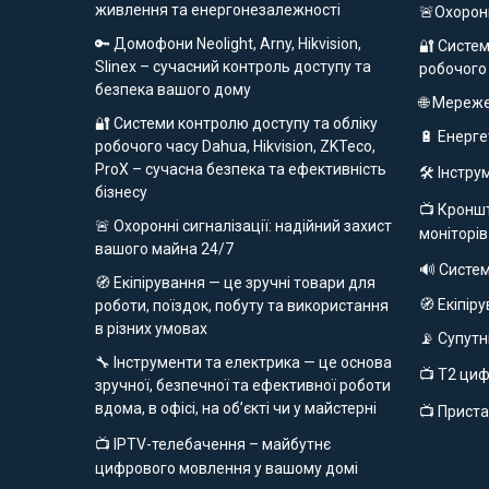
живлення та енергонезалежності
🚨Охорон
🔑 Домофони Neolight, Arny, Hikvision,
🔐 Систем
Slinex – сучасний контроль доступу та
робочого
безпека вашого дому
🌐 Мереж
🔐 Системи контролю доступу та обліку
🔋 Енерг
робочого часу Dahua, Hikvision, ZKTeco,
ProX – сучасна безпека та ефективність
🛠️ Інстр
бізнесу
📺 Кроншт
🚨 Охоронні сигналізації: надійний захист
моніторів
вашого майна 24/7
🔊 Систе
🧭 Екіпірування — це зручні товари для
🧭 Екіпір
роботи, поїздок, побуту та використання
в різних умовах
📡 Супут
🔧 Інструменти та електрика — це основа
📺 Т2 ци
зручної, безпечної та ефективної роботи
вдома, в офісі, на об’єкті чи у майстерні
📺 Приста
📺 IPTV-телебачення – майбутнє
цифрового мовлення у вашому домі