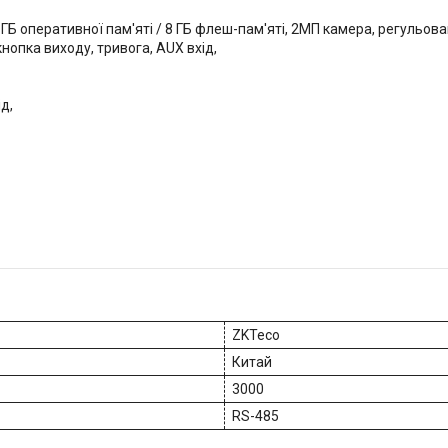
Б оперативної пам'яті / 8 ГБ флеш-пам'яті, 2МП камера, регульова
нопка виходу, тривога, AUX вхід,
ід,
ZKTeco
Китай
3000
RS-485