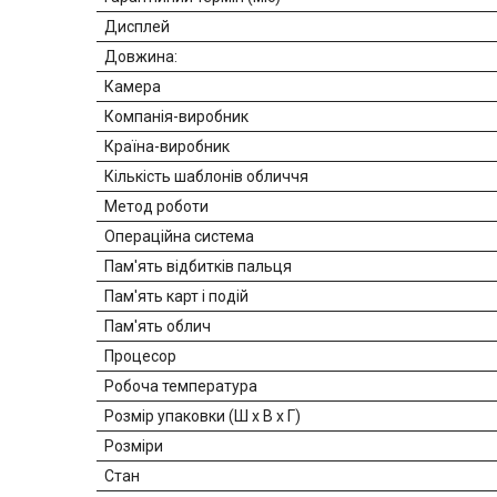
Дисплей
Довжина:
Камера
Компанія-виробник
Країна-виробник
Кількість шаблонів обличчя
Метод роботи
Операційна система
Пам'ять відбитків пальця
Пам'ять карт і подій
Пам'ять облич
Процесор
Робоча температура
Розмір упаковки (Ш х В х Г)
Розміри
Стан