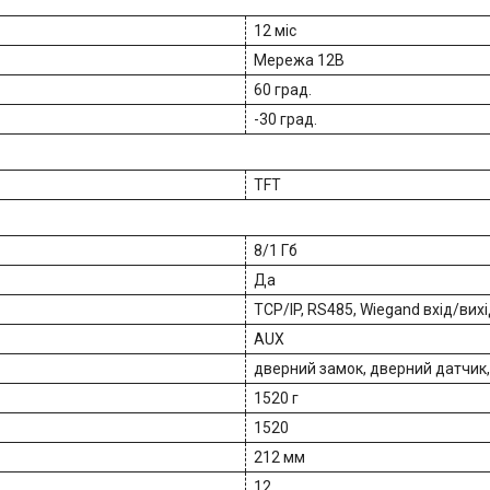
12 міс
Мережа 12В
60 град.
-30 град.
TFT
8/1 Гб
Да
TCP/IP, RS485, Wiegand вхід/вих
AUX
дверний замок, дверний датчик, 
1520 г
1520
212 мм
12