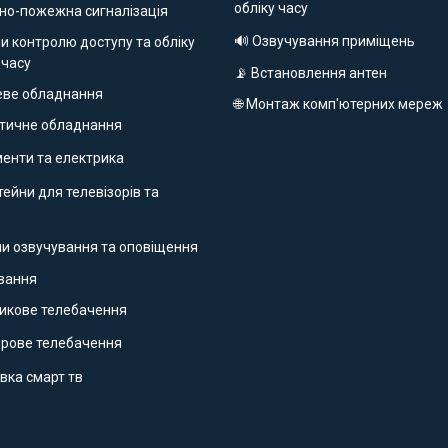
обліку часу
но-пожежна сигналізація
🔊 Озвучування приміщень
и контролю доступу та обліку
 часу
📡 Встановлення антен
еве обладнання
🌐 Монтаж комп'ютерних мереж
етичне обладнання
ументи та електрика
ейни для телевізорів та
ми озвучування та оповіщення
ування
никове телебачення
фрове телебачення
вка смарт тв