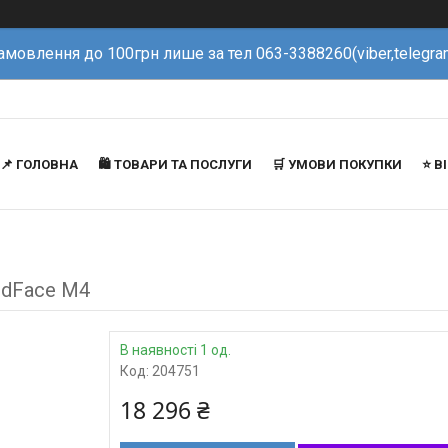
амовлення до 100грн лише за тел 063-3388260(viber,telegra
📌 ГОЛОВНА
🛍️ ТОВАРИ ТА ПОСЛУГИ
🛒 УМОВИ ПОКУПКИ
⭐️ 
edFace M4
В наявності 1 од.
Код:
204751
18 296 ₴