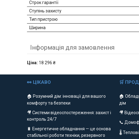
Строк гарантії
Ступінь захисту
Тип пристрою
Ширина
Інформація для замовлення
Ціна:
18 296 ₴
👀 ЦІКАВО
🛒 ПРО
🏠 Розумний дім: інновації для вашого
🏠 Облад
комфорту та безпеки
дім
🎥 Системи відеоспостереження: захист і
🎥 Відео
контроль 24/7
📞 Домо
🔋 Енергетичне обладнання — це основа
🌡 Теплов
стабільної роботи техніки, резервного