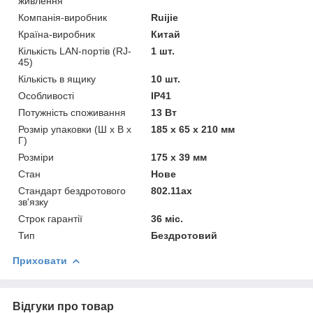
живлення
Компанія-виробник
Ruijie
Країна-виробник
Китай
Кількість LAN-портів (RJ-
1 шт.
45)
Кількість в ящику
10 шт.
Особливості
IP41
Потужність споживання
13 Вт
Розмір упаковки (Ш х В х
185 x 65 x 210 мм
Г)
Розміри
175 x 39 мм
Стан
Нове
Стандарт бездротового
802.11ax
зв'язку
Строк гарантії
36 міс.
Тип
Бездротовий
Приховати
Відгуки про товар