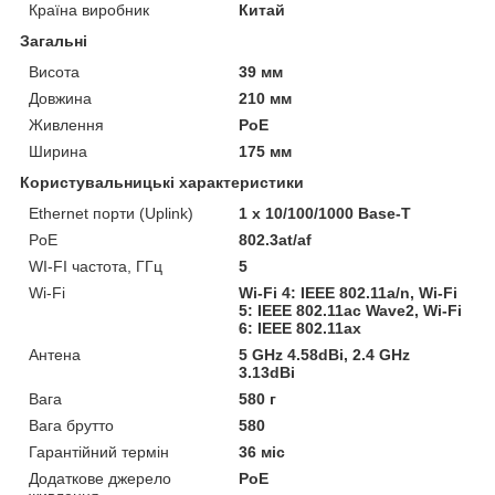
Країна виробник
Китай
Загальні
Висота
39 мм
Довжина
210 мм
Живлення
PoE
Ширина
175 мм
Користувальницькі характеристики
Ethernet порти (Uplink)
1 x 10/100/1000 Base-T
PoE
802.3at/af
WI-FI частота, ГГц
5
Wi-Fi
Wi-Fi 4: IEEE 802.11a/n, Wi-Fi
5: IEEE 802.11ac Wave2, Wi-Fi
6: IEEE 802.11ax
Антена
5 GHz 4.58dBi, 2.4 GHz
3.13dBi
Вага
580 г
Вага брутто
580
Гарантійний термін
36 міс
Додаткове джерело
PoE