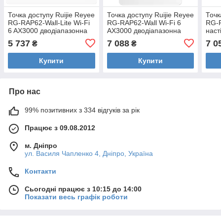
Точка доступу Ruijie Reyee
Точка доступу Ruijie Reyee
Точк
RG-RAP62-Wall-Lite Wi-Fi
RG-RAP62-Wall Wi-Fi 6
RG-R
6 AX3000 дводіапазонна
AX3000 дводіапазонна
наст
5 737
7 088
7 0
₴
₴
Купити
Купити
Про нас
99% позитивних з 334 відгуків за рік
Працює з 09.08.2012
м. Дніпро
ул. Василя Чапленко 4, Дніпро, Україна
Контакти
Сьогодні працює з 10:15 до 14:00
Показати весь графік роботи