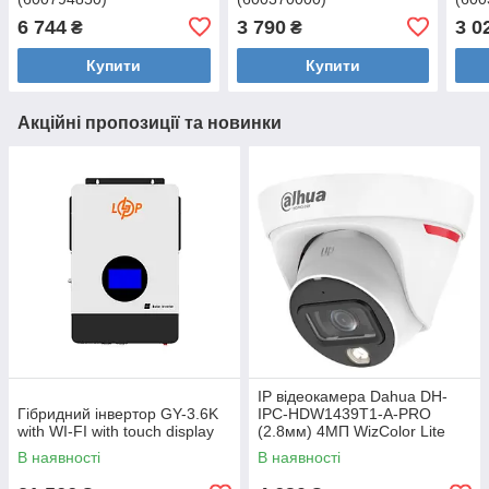
6 744
3 790
3 0
₴
₴
Купити
Купити
Акційні пропозиції та новинки
IP відеокамера Dahua DH-
Гібридний інвертор GY-3.6K
IPC-HDW1439T1-A-PRO
with WI-FI with touch display
(2.8мм) 4МП WizColor Lite
В наявності
В наявності