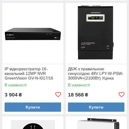
IP відеореєстратор 16-
ДБЖ з правильною
канальний 12MP NVR
синусоїдою 48V LPY-W-PSW-
GreenVision GV-N-I017/16
3000VA+(2100Вт) Уцінка
Уцінка
В наявності
В наявності
3 904
18 568
₴
₴
Купити
Купити