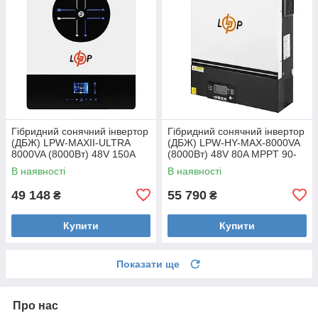
Гібридний сонячний інвертор
Гібридний сонячний інвертор
(ДБЖ) LPW-MAXII-ULTRA
(ДБЖ) LPW-HY-MAX-8000VA
8000VA (8000Вт) 48V 150A
(8000Вт) 48V 80A MPPT 90-
MPPT 90-450V ON-OFF GRID
450V Уцінка
В наявності
В наявності
Уцінка
49 148
55 790
₴
₴
Купити
Купити
Показати ще
Про нас