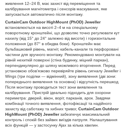
живлення 12–24 В, має захист від переміщення та
калібрування магнітометра і сенсорів маскування, яке
запускається автоматично після монтажу.
CurtainCam Outdoor HighMount (PhOD) Jeweller
встановлюється на висоті 2–4 м на спеціальному
поворотному кронштейні, що дозволяє точно регулювати кут
нахилу (від 15° до 24° залежно від висоти) і горизонтальне
положення (до 87° в обидва боки). Кронштейн має
бульбашковий рівень, магніт, кабель-канали та перфоровані
частини для зручного монтажу. Рекомендовано монтувати на
рівній нехиткій поверхні (стіна будинку, міцний паркан),
перпендикулярно до шляху можливого вторгнення. Перед
установкою обов’язково перевіряйте рівень сигналу Jeweller і
Wings (три поділки — відмінний), зону виявлення (дві зони:
попереднього виявлення та основна) і відсутність перешкод.
Після монтажу проводиться тест зони виявлення та
калібрування. Пристрій ідеально підходить для охорони
периметра: дверей, вікон, воріт, парканів, арок. Завдяки
комбінації точного виявлення, фотофіксації та надійного
захисту від саботажу та хибних тривог,
CurtainCam Outdoor
HighMount (PhOD) Jeweller
забезпечує максимальний
контроль і спокій без зайвих виїздів патруля. Налаштування
всіх функцій — у застосунку Ajax за кілька хвилин.