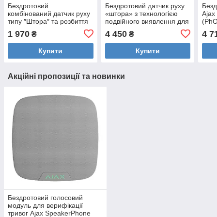
Бездротовий
Бездротовий датчик руху
Безд
комбінований датчик руху
«штора» з технологією
Ajax
типу ″Штора″ та розбиття
подвійного виявлення для
(PhO
скла U-Prox PIR Combi VB
використання на вулиці та
фото
1 970
4 450
4 7
₴
₴
Black
у приміщенні Ajax Curtain
функ
Outdoor
запи
Купити
Купити
Акційні пропозиції та новинки
Бездротовий голосовий
модуль для верифікації
тривог Ajax SpeakerPhone