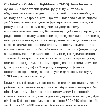
CurtainCam Outdoor HighMount (PhOD) Jeweller
— це
сучасний бездротовий датчик руху типу «штора» з
вбудованою камерою для фотофіксації, призначений для
захисту периметра об’єкта. Пристрій виявляє рух на відстані
до 15 метрів завдяки двом інфрачервоним сенсорам, які
реагують на тепло тіла людини, та додатковому
мікрохвильовому сенсору K-діапазону. Цей сенсор проводить
радіочастотне сканування зони, щоб відсіяти хибні тривоги від
повітряних потоків, нагрітих штор, жалюзі, кондиціонерів чи
камінів. Датчик оснащений системою антимаскування, яка
миттєво виявляє спроби заблокувати поле зору (перешкода,
зафарбовування чи заклеювання лінзи) і надсилає сигнал
тривоги. Пристрій працює як на вулиці, так і в приміщенні,
обмінюється даними з хабом через два протоколи: Jeweller
(для тривог і подій) та Wings (для передачі фото та
оновлення прошивки), забезпечуючи дальність зв’язку до
1700 метрів без перешкод.
Коли датчик фіксує рух, він не лише надсилає тривогу, але й
робить серію знімків за допомогою вбудованої камери з ІЧ-
підсвічуванням. Це дозволяє користувачам і охоронній
компанії оцінити ситуацію в динаміці прямо в застосунку Ajax:
від 1 до 5 фото з роздільною здатністю 320×240 пікселів або
до 3 фото 640×480 пікселів. Знімки відтворюються як