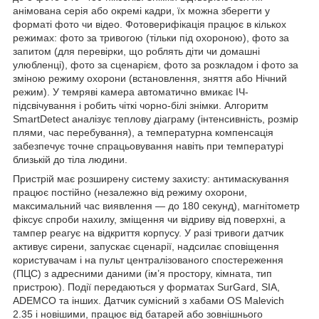
анімована серія або окремі кадри, їх можна зберегти у
форматі фото чи відео. Фотоверифікація працює в кількох
режимах: фото за тривогою (тільки під охороною), фото за
запитом (для перевірки, що роблять діти чи домашні
улюбленці), фото за сценарієм, фото за розкладом і фото за
зміною режиму охорони (встановлення, зняття або Нічний
режим). У темряві камера автоматично вмикає ІЧ-
підсвічування і робить чіткі чорно-білі знімки. Алгоритм
SmartDetect аналізує теплову діаграму (інтенсивність, розмір
плями, час перебування), а температурна компенсація
забезпечує точне спрацьовування навіть при температурі
близькій до тіла людини.
Пристрій має розширену систему захисту: антимаскування
працює постійно (незалежно від режиму охорони,
максимальний час виявлення — до 180 секунд), магнітометр
фіксує спроби нахилу, зміщення чи відриву від поверхні, а
тампер реагує на відкриття корпусу. У разі тривоги датчик
активує сирени, запускає сценарії, надсилає сповіщення
користувачам і на пульт централізованого спостереження
(ПЦС) з адресними даними (ім’я простору, кімната, тип
пристрою). Події передаються у форматах SurGard, SIA,
ADEMCO та інших. Датчик сумісний з хабами OS Malevich
2.35 і новішими, працює від батарей або зовнішнього