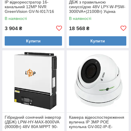
IP відеореєстратор 16-
ДБЖ з правильною
канальний 12MP NVR
синусоїдою 48V LPY-W-PSW-
GreenVision GV-N-I017/16
3000VA+(2100Вт) Уцінка
Уцінка
В наявності
В наявності
3 904
18 568
₴
₴
Купити
Купити
Гібридний сонячний інвертор
Камера відеоспостереження
(ДБЖ) LPW-HY-MAX-8000VA
вулична IP ЗMP POE
(8000Вт) 48V 80A MPPT 90-
купольна GV-002-IP-E-