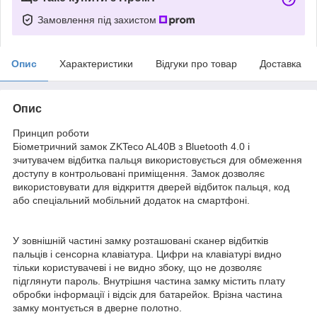
Замовлення під захистом
Опис
Характеристики
Відгуки про товар
Доставка
Опис
Принцип роботи
Біометричний замок ZKTeco AL40B з Bluetooth 4.0 і
зчитувачем відбитка пальця використовується для обмеження
доступу в контрольовані приміщення. Замок дозволяє
використовувати для відкриття дверей відбиток пальця, код
або спеціальний мобільний додаток на смартфоні.
У зовнішній частині замку розташовані сканер відбитків
пальців і сенсорна клавіатура. Цифри на клавіатурі видно
тільки користувачеві і не видно збоку, що не дозволяє
підглянути пароль. Внутрішня частина замку містить плату
обробки інформації і відсік для батарейок. Врізна частина
замку монтується в дверне полотно.