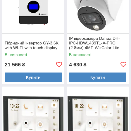
IP відеокамера Dahua DH-
Гібридний інвертор GY-3.6K
IPC-HDW1439T1-A-PRO
with WI-FI with touch display
(2.8мм) 4МП WizColor Lite
В наявності
В наявності
21 566
4 630
₴
₴
Купити
Купити