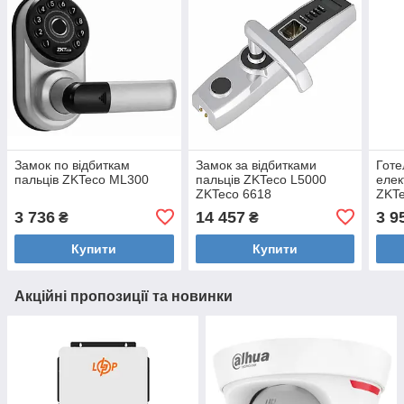
Замок по відбиткам
Замок за відбитками
Готе
пальців ZKTeco ML300
пальців ZKTeco L5000
елек
ZKTeco 6618
ZKTe
ZKTe
3 736
14 457
3 9
₴
₴
Купити
Купити
Акційні пропозиції та новинки