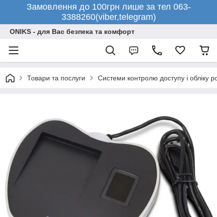
Замовлення до 100грн лише за тел 063-
3388260(viber,telegram)
ONIKS - для Вас безпека та комфорт
Товари та послуги
Системи контролю доступу і обліку р