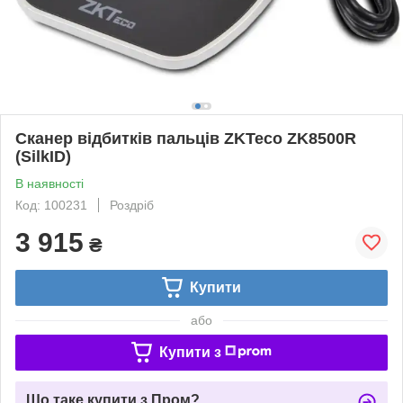
Сканер відбитків пальців ZKTeco ZK8500R
(SilkID)
В наявності
Код: 100231
Роздріб
3 915
₴
Купити
або
Купити з
Що таке купити з Пром?