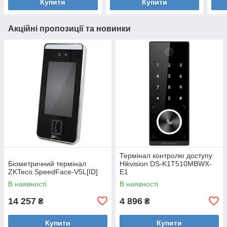
Купити
Купити
Акційні пропозиції та новинки
Термінал контролю доступу
Біометричний термінал
Hikvision DS-K1T510MBWX-
ZKTeco SpeedFace-V5L[ID]
E1
В наявності
В наявності
14 257
4 896
₴
₴
Купити
Купити