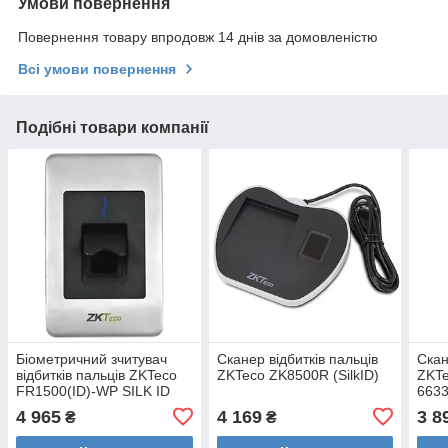
Умови повернення
Повернення товару впродовж 14 днів за домовленістю
Всі умови повернення
Подібні товари компанії
Біометричний зчитувач
Сканер відбитків пальців
Скан
відбитків пальців ZKTeco
ZKTeco ZK8500R (SilkID)
ZKT
FR1500(ID)-WP SILK ID
663
4 965
4 169
3 8
₴
₴