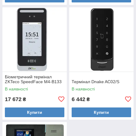
Біометричний термінал
ZKTeco SpeedFace M4-B133
Термінал Dnake AC02/S
В наявності
В наявності
17 672
6 442
₴
₴
Купити
Купити