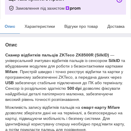
Замовлення під захистом
Опис
Характеристики
Відгуки про товар
Доставка
Опис
Сканер відбитків пальців ZKTeco ZK8500R (SilkID)
—
універсальний зчитувач відбитків пальців із сенсором
SilkID
та
вбудованим модулем для роботи з безконтактними картками
Mifare
. Пристрій швидко і точно реєструє відбитки та картки у
програмному забезпеченні ZKTeco, а передача даних через
USB
забезпечує стабільне підключення до ПК або терміналу.
Сенсор із роздільною здатністю
500 dpi
дозволяє фіксувати
найдрібніші деталі папілярного малюнка, забезпечуючи
високий рівень точності розпізнавання.
Можливість запису відбитків пальців на
смарт-карту Mifare
дозволяє зберігати дані не на терміналі, а безпосередньо на
картці, підвищуючи мобільність і безпеку системи. Для
ідентифікації користувачу спершу необхідно пред’явити карту,
а потім прикласти палець для порівняння.