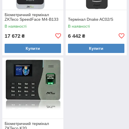
Біометричний термінал
ZKTeco SpeedFace M4-B133
Термінал Dnake AC02/S
В наявності
В наявності
17 672
6 442
₴
₴
Купити
Купити
Біометричний термінал
ZKTeco K20