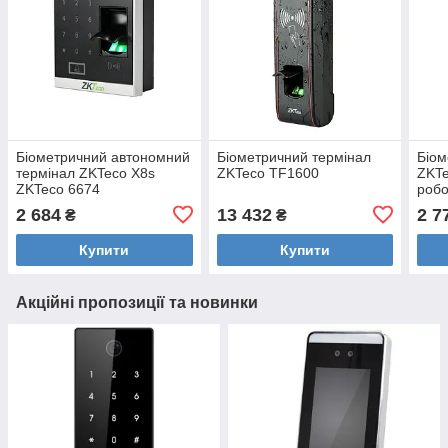
Біометричний автономний
Біометричний термінал
Біом
термінал ZKTeco X8s
ZKTeco TF1600
ZKTe
ZKTeco 6674
робо
2 684
13 432
2 7
₴
₴
Купити
Купити
Акційні пропозиції та новинки