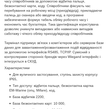
часу співробітників за допомогою відбитка пальця,
безконтактної карти, коду. Співробітники фіксують час
перебування на робочому місці (прихід/відхід), прикладаючи
палець до сканера або вводячи код, а програмне
забезпечення формує табель обліку робочого часу і
економить час бухгалтера. Така ідентифікація користувача
дозволяє уникнути випадкових або навмисних випадків
саботажу і чіткого обліку приходу/відходу співробітників.
Термінал підтримує зв'язок з комп'ютером або сервером бази
даних для завантаження/розвантаження подій відвідуваності
за допомогою інтерфейсів RS485, TCP/IP. Сумісний з
контролерами сторонніх брендів через Wiegand інтерфейс і
інтегрується в СКУД.
Характеристики
Для вуличного застосування, ступінь захисту корпусу
IP65,
Тип доступу: відбиток пальця, безконтактна картка
EM-Marine (опц. Mifare), код,
База відбитків 2200,
База безконтактних карт: 10 000,