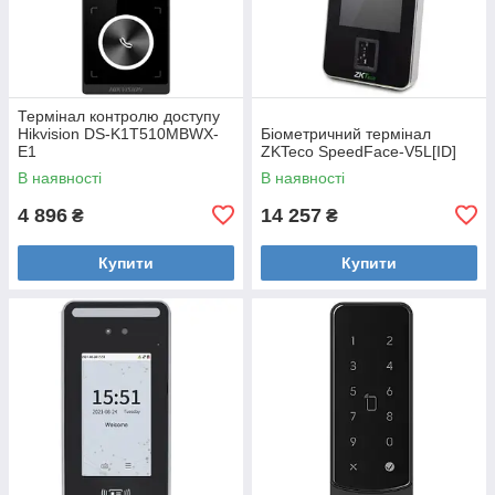
Термінал контролю доступу
Hikvision DS-K1T510MBWX-
Біометричний термінал
E1
ZKTeco SpeedFace-V5L[ID]
В наявності
В наявності
4 896
14 257
₴
₴
Купити
Купити