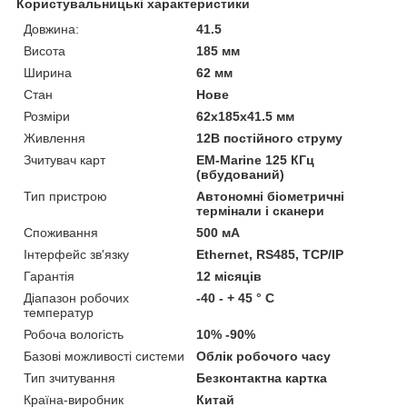
Користувальницькі характеристики
Довжина:
41.5
Висота
185 мм
Ширина
62 мм
Стан
Нове
Розміри
62х185х41.5 мм
Живлення
12В постійного струму
Зчитувач карт
EM-Marine 125 КГц
(вбудований)
Тип пристрою
Автономні біометричні
термінали і сканери
Споживання
500 мА
Інтерфейс зв'язку
Ethernet, RS485, TCP/IP
Гарантія
12 місяців
Діапазон робочих
-40 - + 45 ° C
температур
Робоча вологість
10% -90%
Базові можливості системи
Облік робочого часу
Тип зчитування
Безконтактна картка
Країна-виробник
Китай