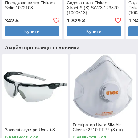
Посадкова вилка Fiskars
Садова пила Fiskars
Садо
Solid 1072103
Xtract™ (S) SW73 123870
Fisk
(1000613)
(100
342
1 829
1 3
₴
₴
Купити
Купити
Акційні пропозиції та новинки
Респіратор Uvex Silv-Air
Захисні окуляри Uvex i-3
Classic 2210 FFP2 (3 шт)
В наявності 2 од.
В наявності 3 од.