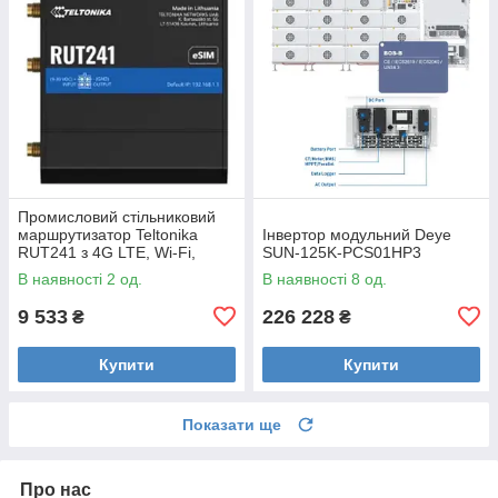
Промисловий стільниковий
маршрутизатор Teltonika
Інвертор модульний Deye
RUT241 з 4G LTE, Wi-Fi,
SUN-125K-PCS01HP3
eSIM
В наявності 2 од.
В наявності 8 од.
9 533
226 228
₴
₴
Купити
Купити
Показати ще
Про нас