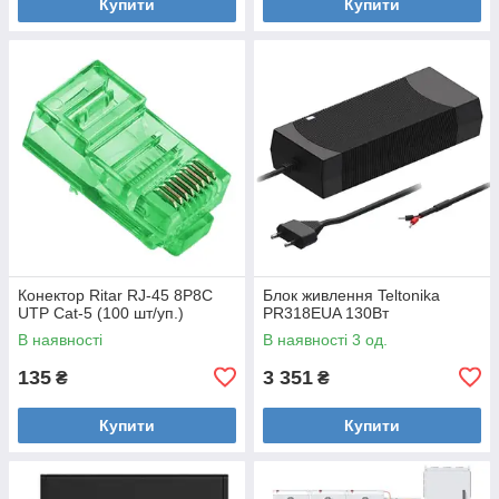
Купити
Купити
Конектор Ritar RJ-45 8P8C
Блок живлення Teltonika
UTP Cat-5 (100 шт/уп.)
PR318EUA 130Вт
В наявності
В наявності 3 од.
135
3 351
₴
₴
Купити
Купити