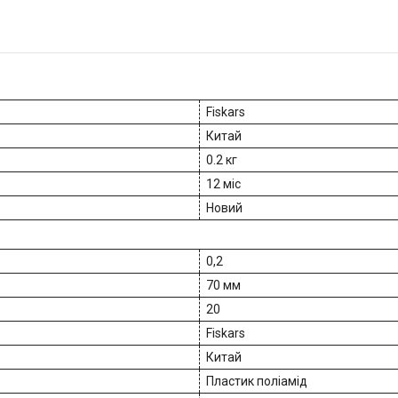
Fiskars
Китай
0.2 кг
12 міс
Новий
0,2
70 мм
20
Fiskars
Китай
Пластик поліамід