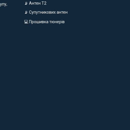
📡 Антен Т2
упу,
📡 Супутникових антен
💻 Прошивка тюнерів