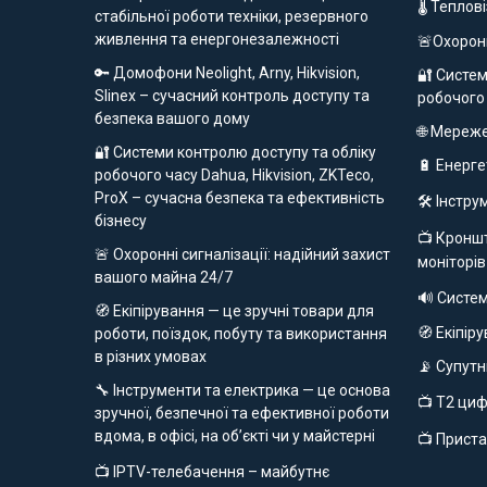
🌡 Теплов
стабільної роботи техніки, резервного
живлення та енергонезалежності
🚨Охорон
🔑 Домофони Neolight, Arny, Hikvision,
🔐 Систем
Slinex – сучасний контроль доступу та
робочого
безпека вашого дому
🌐 Мереж
🔐 Системи контролю доступу та обліку
🔋 Енерг
робочого часу Dahua, Hikvision, ZKTeco,
ProX – сучасна безпека та ефективність
🛠️ Інстр
бізнесу
📺 Кроншт
🚨 Охоронні сигналізації: надійний захист
моніторів
вашого майна 24/7
🔊 Систе
🧭 Екіпірування — це зручні товари для
🧭 Екіпір
роботи, поїздок, побуту та використання
в різних умовах
📡 Супут
🔧 Інструменти та електрика — це основа
📺 Т2 ци
зручної, безпечної та ефективної роботи
вдома, в офісі, на об’єкті чи у майстерні
📺 Приста
📺 IPTV-телебачення – майбутнє