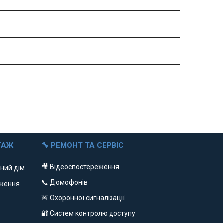
ТАЖ
🔧 РЕМОНТ ТА СЕРВІС
🎥 Відеоспостереження
ний дім
📞 Домофонів
еження
🚨 Охоронної сигналізації
🔐 Систем контролю доступу