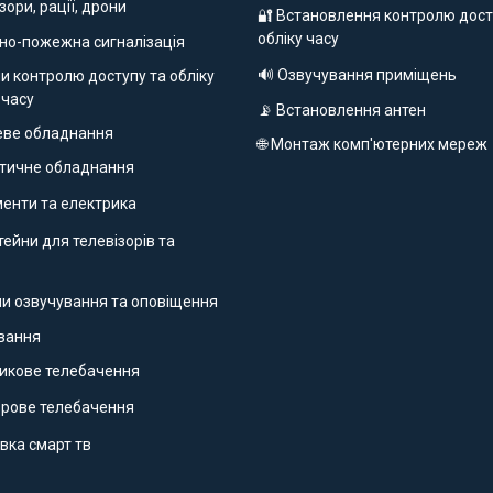
ізори, рації, дрони
🔐 Встановлення контролю дост
обліку часу
но-пожежна сигналізація
🔊 Озвучування приміщень
и контролю доступу та обліку
 часу
📡 Встановлення антен
еве обладнання
🌐 Монтаж комп'ютерних мереж
етичне обладнання
ументи та електрика
ейни для телевізорів та
ми озвучування та оповіщення
ування
никове телебачення
фрове телебачення
вка смарт тв