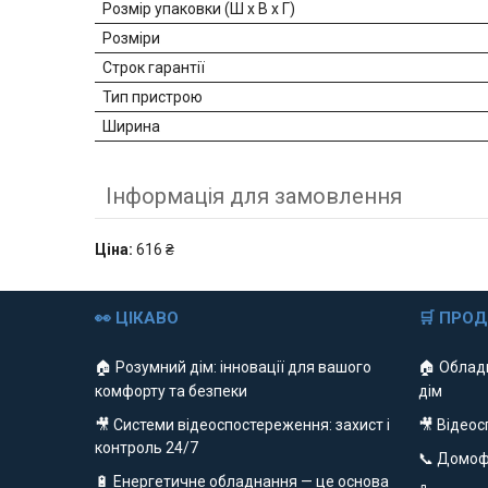
Розмір упаковки (Ш х В х Г)
Розміри
Строк гарантії
Тип пристрою
Ширина
Інформація для замовлення
Ціна:
616 ₴
👀 ЦІКАВО
🛒 ПРО
🏠 Розумний дім: інновації для вашого
🏠 Облад
комфорту та безпеки
дім
🎥 Системи відеоспостереження: захист і
🎥 Відео
контроль 24/7
📞 Домо
🔋 Енергетичне обладнання — це основа