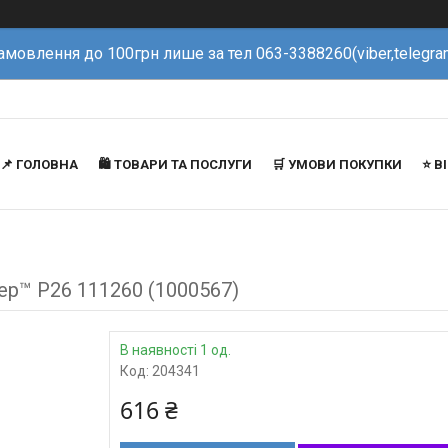
амовлення до 100грн лише за тел 063-3388260(viber,telegra
📌 ГОЛОВНА
🛍️ ТОВАРИ ТА ПОСЛУГИ
🛒 УМОВИ ПОКУПКИ
⭐️ 
ep™ P26 111260 (1000567)
В наявності 1 од.
Код:
204341
616 ₴