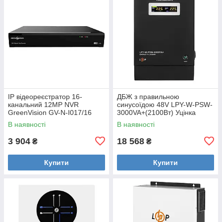
IP відеореєстратор 16-
ДБЖ з правильною
канальний 12MP NVR
синусоїдою 48V LPY-W-PSW-
GreenVision GV-N-I017/16
3000VA+(2100Вт) Уцінка
Уцінка
В наявності
В наявності
3 904
18 568
₴
₴
Купити
Купити