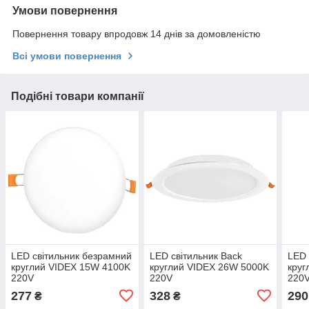
Умови повернення
Повернення товару впродовж 14 днів за домовленістю
Всі умови повернення
Подібні товари компанії
LED світильник безрамний
LED світильник Back
LED 
круглий VIDEX 15W 4100K
круглий VIDEX 26W 5000K
круг
220V
220V
220
277
328
290
₴
₴