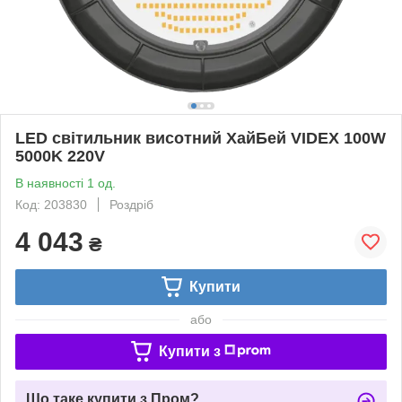
LED світильник висотний ХайБей VIDEX 100W
5000K 220V
В наявності 1 од.
Код: 203830
Роздріб
4 043
₴
Купити
або
Купити з
Що таке купити з Пром?