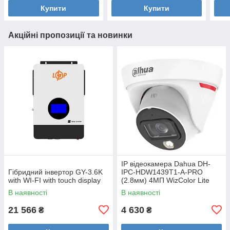
Купити
Купити
Акційні пропозиції та новинки
IP відеокамера Dahua DH-
Гібридний інвертор GY-3.6K
IPC-HDW1439T1-A-PRO
with WI-FI with touch display
(2.8мм) 4МП WizColor Lite
В наявності
В наявності
21 566
4 630
₴
₴