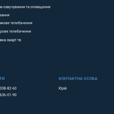
ми озвучування та оповіщення
ування
никове телебачення
фрове телебачення
вка смарт тв
 338-82-60
Юрій
 636-01-90