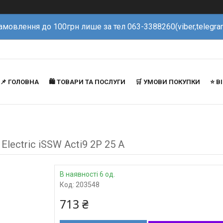
амовлення до 100грн лише за тел 063-3388260(viber,telegra
📌 ГОЛОВНА
🛍️ ТОВАРИ ТА ПОСЛУГИ
🛒 УМОВИ ПОКУПКИ
⭐️ 
lectric iSSW Acti9 2P 25 A
В наявності 6 од.
Код:
203548
713 ₴