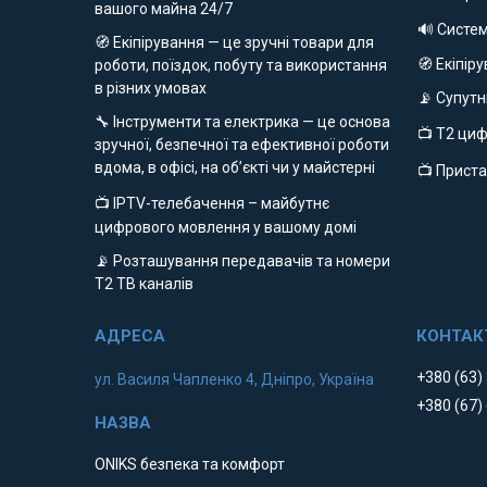
вашого майна 24/7
🔊 Систе
🧭 Екіпірування — це зручні товари для
🧭 Екіпір
роботи, поїздок, побуту та використання
в різних умовах
📡 Супут
🔧 Інструменти та електрика — це основа
📺 Т2 ци
зручної, безпечної та ефективної роботи
вдома, в офісі, на об’єкті чи у майстерні
📺 Приста
📺 IPTV-телебачення – майбутнє
цифрового мовлення у вашому домі
📡 Розташування передавачів та номери
Т2 ТВ каналів
+380 (63)
ул. Василя Чапленко 4, Дніпро, Україна
+380 (67)
ONIKS безпека та комфорт