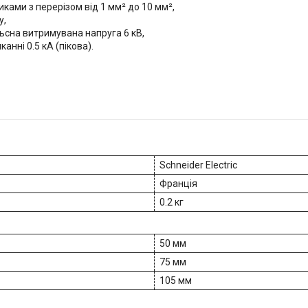
иками з перерізом від 1 мм² до 10 мм²,
у,
льсна витримувана напруга 6 кВ,
нні 0.5 кА (пікова).
Schneider Electric
Франція
0.2 кг
50 мм
75 мм
105 мм