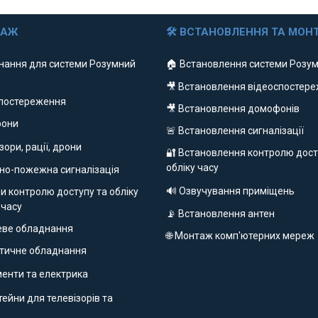
ДАЖ
🛠 ВСТАНОВЛЕННЯ ТА МОН
нання для системи Розумний
🏠 Встановлення системи Розум
🎥 Встановлення відеоспостер
спостереження
🎥 Встановлення домофонів
фони
🚨 Встановлення сигналізації
ізори, рації, дрони
🔐 Встановлення контролю дост
обліку часу
но-пожежна сигналізація
🔊 Озвучування приміщень
и контролю доступу та обліку
 часу
📡 Встановлення антен
еве обладнання
🌐 Монтаж комп'ютерних мереж
етичне обладнання
ументи та електрика
ейни для телевізорів та