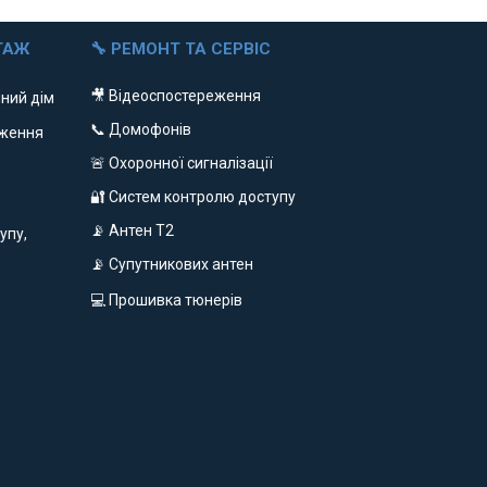
ТАЖ
🔧 РЕМОНТ ТА СЕРВІС
🎥 Відеоспостереження
ний дім
📞 Домофонів
еження
🚨 Охоронної сигналізації
🔐 Систем контролю доступу
📡 Антен Т2
упу,
📡 Супутникових антен
💻 Прошивка тюнерів