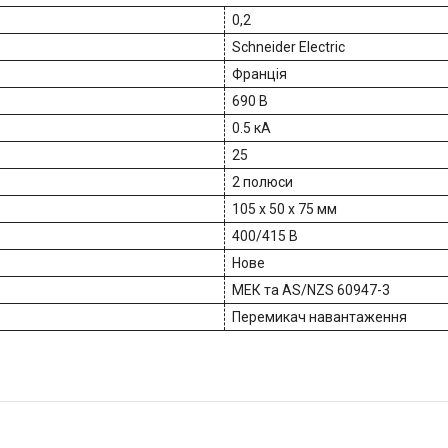
0,2
Schneider Electric
Франція
690 В
0.5 кА
25
2 полюси
105 x 50 x 75 мм
400/415 В
Нове
МЕК та AS/NZS 60947-3
Перемикач навантаження