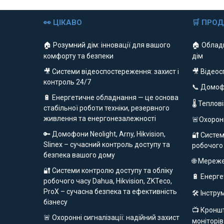
👀 ЦІКАВО
🛒 ПРО
🏠 Розумний дім: інновації для вашого
🏠 Облад
комфорту та безпеки
дім
🎥 Системи відеоспостереження: захист і
🎥 Відео
контроль 24/7
📞 Домо
🔋 Енергетичне обладнання — це основа
🌡 Теплов
стабільної роботи техніки, резервного
живлення та енергонезалежності
🚨Охорон
🔑 Домофони Neolight, Arny, Hikvision,
🔐 Систем
Slinex – сучасний контроль доступу та
робочого
безпека вашого дому
🌐 Мереж
🔐 Системи контролю доступу та обліку
🔋 Енерг
робочого часу Dahua, Hikvision, ZKTeco,
ProX – сучасна безпека та ефективність
🛠️ Інстр
бізнесу
📺 Кроншт
🚨 Охоронні сигналізації: надійний захист
моніторів