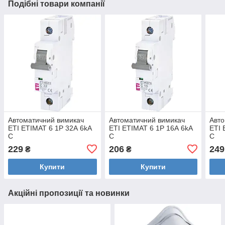
Подібні товари компанії
Автоматичний вимикач
Автоматичний вимикач
Авто
ЕТІ ETIMAT 6 1Р 32А 6kA
ЕТІ ETIMAT 6 1Р 16А 6kA
ЕТІ 
C
C
C
229
206
249
₴
₴
Купити
Купити
Акційні пропозиції та новинки