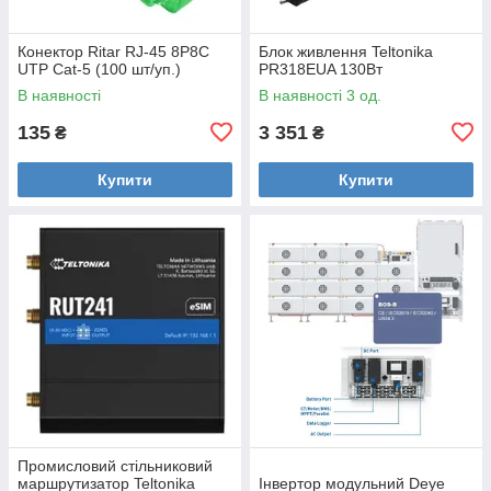
Конектор Ritar RJ-45 8P8C
Блок живлення Teltonika
UTP Cat-5 (100 шт/уп.)
PR318EUA 130Вт
В наявності
В наявності 3 од.
135
3 351
₴
₴
Купити
Купити
Промисловий стільниковий
маршрутизатор Teltonika
Інвертор модульний Deye