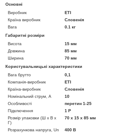
Основні
Виробник
ETI
Країна виробник
Словенія
Вага
0.1 кг
Габаритні розміри
Висота
15 мм
Довжина
85 мм
Ширина
70 мм
Користувальницькі характеристики
Вага брутто
0,1
Компанія-виробник
ETI
Країна-виробник
Словенія
Номінальний струм, А
10
Особливості
перетин 1-25
Підключення
1 P
Розмір упаковки (Ш х В х
70 x 15 x 85 мм
Г)
Розрахункова напруга, Un
400 В