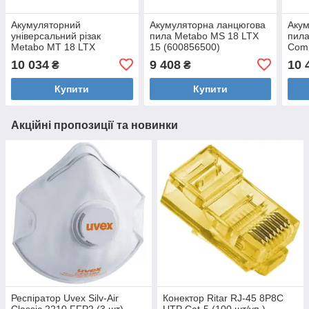
Акумуляторний
Акумуляторна ланцюгова
Аку
універсальний різак
пила Metabo MS 18 LTX
пила
Metabo MT 18 LTX
15 (600856500)
Comp
(613021890)
10 034
9 408
10 
₴
₴
Купити
Купити
Акційні пропозиції та новинки
Респіратор Uvex Silv-Air
Конектор Ritar RJ-45 8P8C
Classic 2210 FFP2 (3 шт)
UTP Cat-5 (100 шт/уп.)