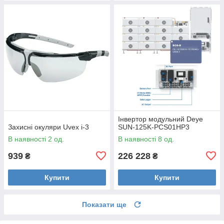
Інвертор модульний Deye
Захисні окуляри Uvex i-3
SUN-125K-PCS01HP3
В наявності 2 од.
В наявності 8 од.
939
226 228
₴
₴
Купити
Купити
Показати ще