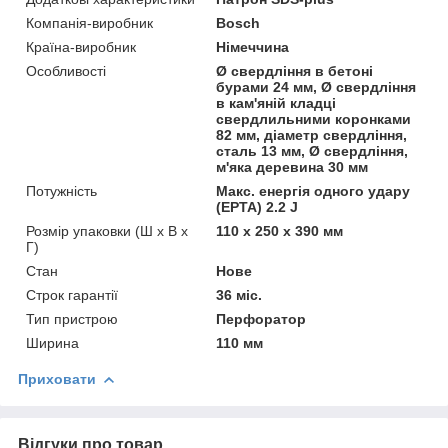
Компанія-виробник
Bosch
Країна-виробник
Німеччина
Особливості
Ø свердління в бетоні
бурами 24 мм, Ø свердління
в кам'яній кладці
свердлильними коронками
82 мм, діаметр свердління,
сталь 13 мм, Ø свердління,
м'яка деревина 30 мм
Потужність
Макс. енергія одного удару
(EPTA) 2.2 J
Розмір упаковки (Ш х В х
110 x 250 x 390 мм
Г)
Стан
Нове
Строк гарантії
36 міс.
Тип пристрою
Перфоратор
Ширина
110 мм
Приховати
Відгуки про товар