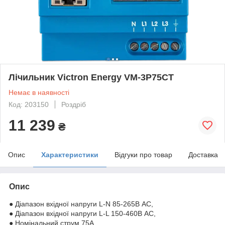
Лічильник Victron Energy VM-3P75CT
Немає в наявності
Код: 203150
Роздріб
11 239
₴
Опис
Характеристики
Відгуки про товар
Доставка
Опис
● Діапазон вхідної напруги L-N 85-265В АС,
● Діапазон вхідної напруги L-L 150-460В АС,
● Номінальний струм 75А,