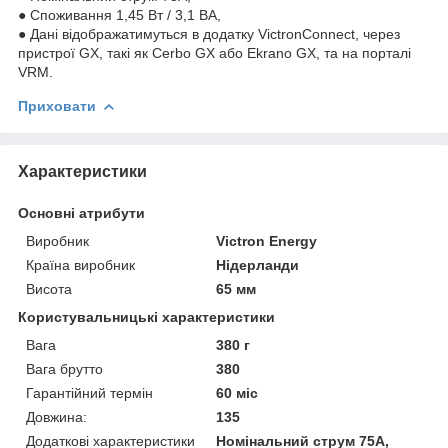
● Споживання 1,45 Вт / 3,1 ВА,
● Дані відображатимуться в додатку VictronConnect, через
пристрої GX, такі як Cerbo GX або Ekrano GX, та на порталі
VRM.
Приховати
Характеристики
Основні атрибути
Виробник
Victron Energy
Країна виробник
Нідерланди
Висота
65 мм
Користувальницькі характеристики
Вага
380 г
Вага брутто
380
Гарантійний термін
60 міс
Довжина:
135
Додаткові характеристики
Номінальний струм 75А,