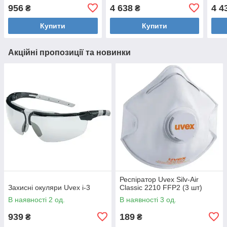
956
4 638
4 4
₴
₴
Купити
Купити
Акційні пропозиції та новинки
Респіратор Uvex Silv-Air
Захисні окуляри Uvex i-3
Classic 2210 FFP2 (3 шт)
В наявності 2 од.
В наявності 3 од.
939
189
₴
₴