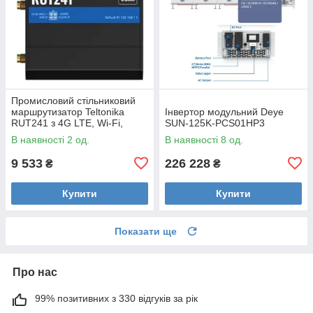
Промисловий стільниковий
маршрутизатор Teltonika
Інвертор модульний Deye
RUT241 з 4G LTE, Wi-Fi,
SUN-125K-PCS01HP3
eSIM
В наявності 2 од.
В наявності 8 од.
9 533
226 228
₴
₴
Купити
Купити
Показати ще
Про нас
99% позитивних з 330 відгуків за рік