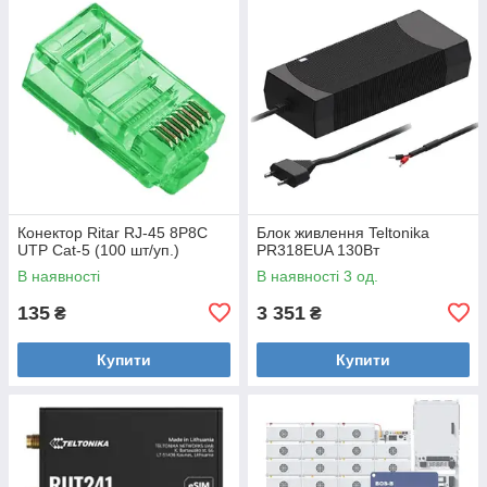
Конектор Ritar RJ-45 8P8C
Блок живлення Teltonika
UTP Cat-5 (100 шт/уп.)
PR318EUA 130Вт
В наявності
В наявності 3 од.
135
3 351
₴
₴
Купити
Купити