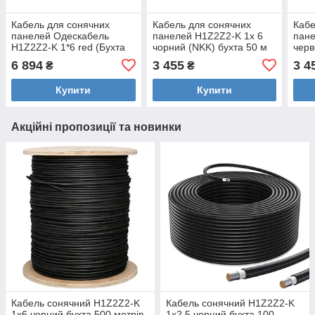
Кабель для сонячних
Кабель для сонячних
Кабе
панелей Одескабель
панелей H1Z2Z2-K 1x 6
пане
H1Z2Z2-K 1*6 red (Бухта
чорний (NKK) бухта 50 м
черв
100 м)
м
6 894
3 455
3 4
₴
₴
Купити
Купити
Акційні пропозиції та новинки
Кабель сонячний H1Z2Z2-K
Кабель сонячний H1Z2Z2-K
1х6 чорний бухта 500 метрів
1х2.5 чорний бухта 100