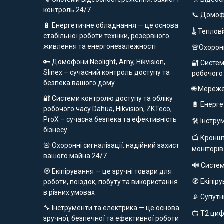
контроль 24/7
📞 Домо
🔋 Енергетичне обладнання — це основа
🌡 Теплов
стабільної роботи техніки, резервного
живлення та енергонезалежності
🚨Охорон
🔑 Домофони Neolight, Arny, Hikvision,
🔐 Систем
Slinex – сучасний контроль доступу та
робочого
безпека вашого дому
🌐 Мереж
🔐 Системи контролю доступу та обліку
🔋 Енерг
робочого часу Dahua, Hikvision, ZKTeco,
ProX – сучасна безпека та ефективність
🛠️ Інстр
бізнесу
📺 Кроншт
🚨 Охоронні сигналізації: надійний захист
моніторів
вашого майна 24/7
🔊 Систе
🧭 Екіпірування — це зручні товари для
🧭 Екіпір
роботи, поїздок, побуту та використання
в різних умовах
📡 Супут
🔧 Інструменти та електрика — це основа
📺 Т2 ци
зручної, безпечної та ефективної роботи