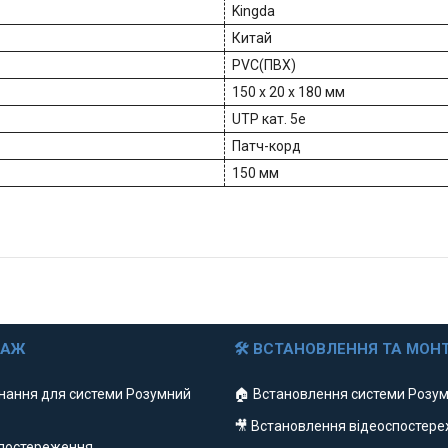
Kingda
Китай
PVC(ПВХ)
150 x 20 x 180 мм
UTP кат. 5e
Патч-корд
150 мм
ДАЖ
🛠 ВСТАНОВЛЕННЯ ТА МОН
нання для системи Розумний
🏠 Встановлення системи Розум
🎥 Встановлення відеоспостер
спостереження