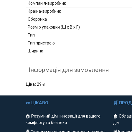
Компанія-виробник
Країна-виробник
Оборонка
Розмір упаковки (Ш х В х Г)
Тип
Тип пристрою
Ширина
Інформація для замовлення
Ціна:
29 ₴
👀 ЦІКАВО
🛒 ПРО
🏠 Розумний дім: інновації для вашого
🏠 Облад
комфорту та безпеки
дім
🎥 Системи відеоспостереження: захист і
🎥 Відео