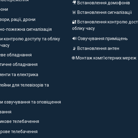
🎥 Встановлення домофонів
фони
🚨 Встановлення сигналізації
ізори, рації, дрони
🔐 Встановлення контролю дост
обліку часу
но-пожежна сигналізація
🔊 Озвучування приміщень
и контролю доступу та обліку
 часу
📡 Встановлення антен
еве обладнання
🌐 Монтаж комп'ютерних мереж
етичне обладнання
ументи та електрика
ейни для телевізорів та
ми озвучування та оповіщення
ування
никове телебачення
фрове телебачення