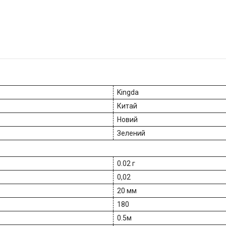
Kingda
Китай
Новий
Зелений
0.02 г
0,02
20 мм
180
0.5м