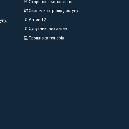
🚨 Охоронної сигналізації
🔐 Систем контролю доступу
📡 Антен Т2
упу,
📡 Супутникових антен
💻 Прошивка тюнерів