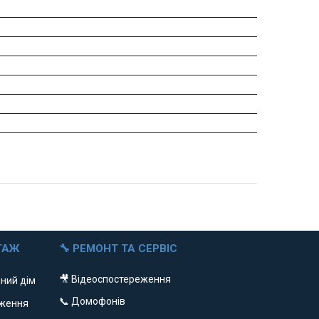
ТАЖ
🔧 РЕМОНТ ТА СЕРВІС
🎥 Відеоспостереження
ний дім
📞 Домофонів
еження