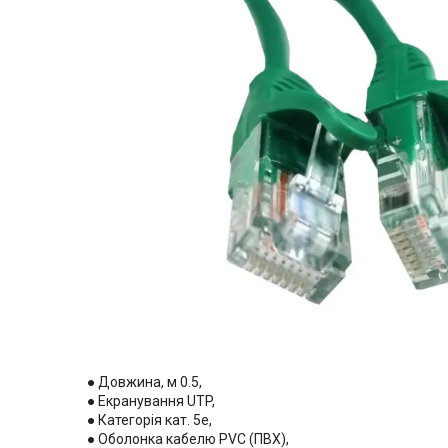
● Довжина, м 0.5,
● Екранування UTP,
● Категорія кат. 5e,
● Оболонка кабелю PVC (ПВХ),