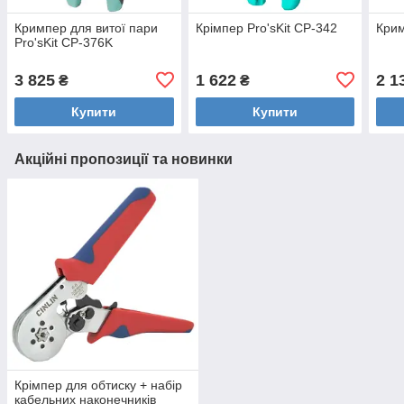
Кримпер для витої пари
Крімпер Pro'sKit CP-342
Крим
Pro'sKit CP-376K
3 825
1 622
2 1
₴
₴
Купити
Купити
Акційні пропозиції та новинки
Крімпер для обтиску + набір
кабельних наконечників