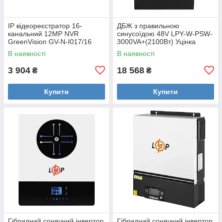
IP відеореєстратор 16-
ДБЖ з правильною
канальний 12MP NVR
синусоїдою 48V LPY-W-PSW-
GreenVision GV-N-I017/16
3000VA+(2100Вт) Уцінка
Уцінка
В наявності
В наявності
3 904
18 568
₴
₴
Купити
Купити
Гібридний сонячний інвертор
Гібридний сонячний інвертор