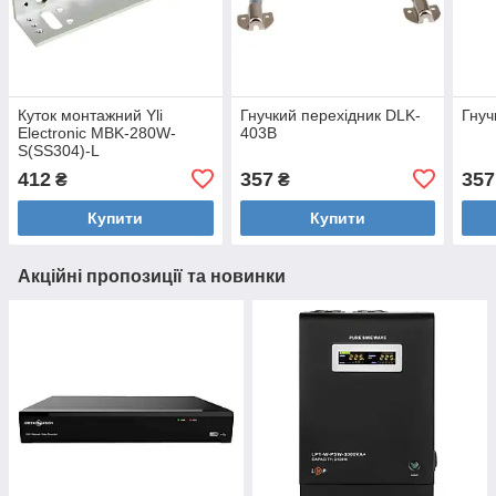
Куток монтажний Yli
Гнучкий перехідник DLK-
Гнуч
Electronic MBK-280W-
403B
S(SS304)-L
412
357
357
₴
₴
Купити
Купити
Акційні пропозиції та новинки