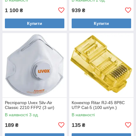
1 100
939
₴
₴
Купити
Купити
Респіратор Uvex Silv-Air
Конектор Ritar RJ-45 8P8C
Classic 2210 FFP2 (3 шт)
UTP Cat-5 (100 шт/уп.)
В наявності 3 од.
В наявності
189
135
₴
₴