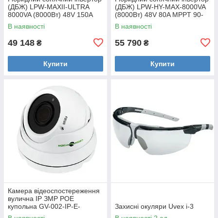
(ДБЖ) LPW-MAXII-ULTRA
(ДБЖ) LPW-HY-MAX-8000VA
8000VA (8000Вт) 48V 150A
(8000Вт) 48V 80A MPPT 90-
MPPT 90-450V ON-OFF GRID
450V Уцінка
В наявності
В наявності
Уцінка
49 148
55 790
₴
₴
Купити
Купити
Камера відеоспостереження
вулична IP ЗMP POE
купольна GV-002-IP-E-
Захисні окуляри Uvex i-3
DOS24V-30 Уцінка
В наявності
В наявності 2 од.