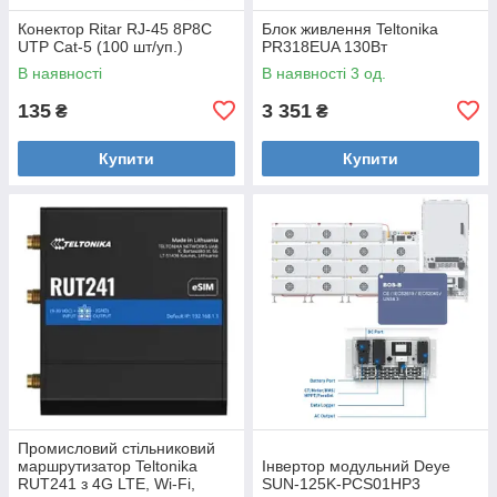
Конектор Ritar RJ-45 8P8C
Блок живлення Teltonika
UTP Cat-5 (100 шт/уп.)
PR318EUA 130Вт
В наявності
В наявності 3 од.
135
3 351
₴
₴
Купити
Купити
Промисловий стільниковий
маршрутизатор Teltonika
Інвертор модульний Deye
RUT241 з 4G LTE, Wi-Fi,
SUN-125K-PCS01HP3