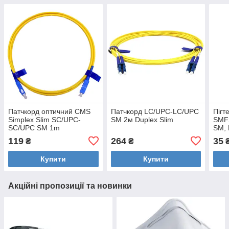
Патчкорд оптичний CMS
Патчкорд LC/UPC-LC/UPC
Пігт
Simplex Slim SC/UPC-
SM 2м Duplex Slim
SMF
SC/UPC SM 1m
SM, 
119
264
35
₴
₴
Купити
Купити
Акційні пропозиції та новинки