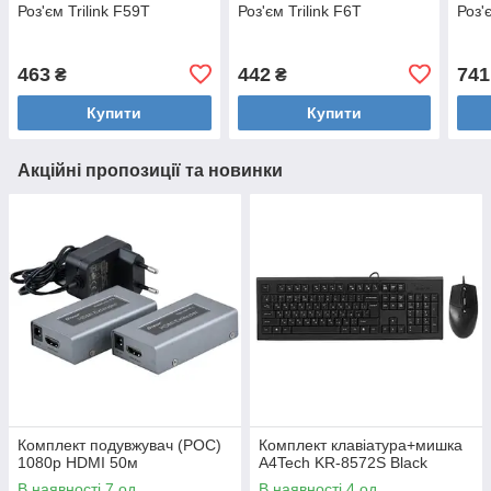
Роз'єм Trilink F59T
Роз'єм Trilink F6T
Роз'
463
442
741
₴
₴
Купити
Купити
Акційні пропозиції та новинки
Комплект подувжувач (POC)
Комплект клавіатура+мишка
1080p HDMI 50м
A4Tech KR-8572S Black
В наявності 7 од.
В наявності 4 од.