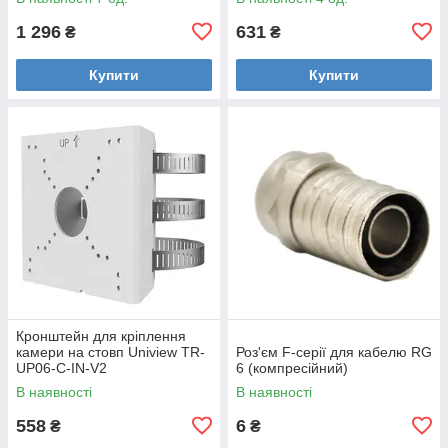
1 296
631
₴
₴
Купити
Купити
Кронштейн для кріплення
камери на стовп Uniview TR-
Роз'єм F-серії для кабелю RG
UP06-C-IN-V2
6 (компресійний)
В наявності
В наявності
558
6
₴
₴