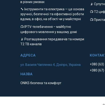
в різних умовах
📡 Супут
🔧 Інструменти та електрика — це основа
📺 Т2 ци
зручної, безпечної та ефективної роботи
вдома, в офісі, на об’єкті чи у майстерні
📺 Приста
📺 IPTV-телебачення – майбутнє
цифрового мовлення у вашому домі
📡 Розташування передавачів та номери
Т2 ТВ каналів
+380 (63)
ул. Василя Чапленко 4, Дніпро, Україна
+380 (67)
ONIKS безпека та комфорт