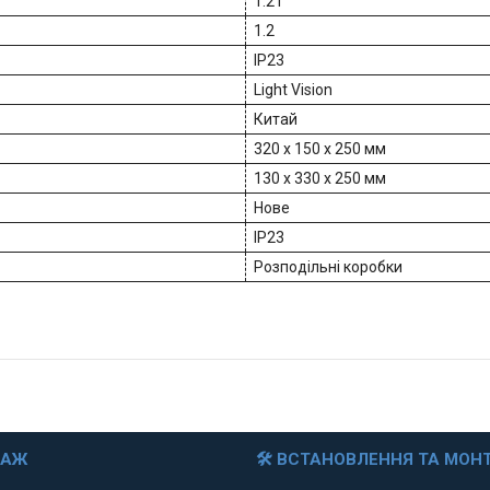
1.2 г
1.2
IP23
Light Vision
Китай
320 х 150 х 250 мм
130 x 330 x 250 мм
Нове
IP23
Розподільні коробки
ДАЖ
🛠 ВСТАНОВЛЕННЯ ТА МОН