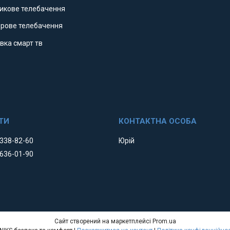
никове телебачення
фрове телебачення
вка смарт тв
 338-82-60
Юрій
 636-01-90
Сайт створений на маркетплейсі
Prom.ua