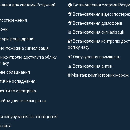
нання для системи Розумний
🏠 Встановлення системи Розум
🎥 Встановлення відеоспостер
спостереження
🎥 Встановлення домофонів
фони
🚨 Встановлення сигналізації
ізори, рації, дрони
🔐 Встановлення контролю дост
обліку часу
но-пожежна сигналізація
🔊 Озвучування приміщень
и контролю доступу та обліку
 часу
📡 Встановлення антен
еве обладнання
🌐 Монтаж комп'ютерних мереж
етичне обладнання
ументи та електрика
ейни для телевізорів та
ми озвучування та оповіщення
ування