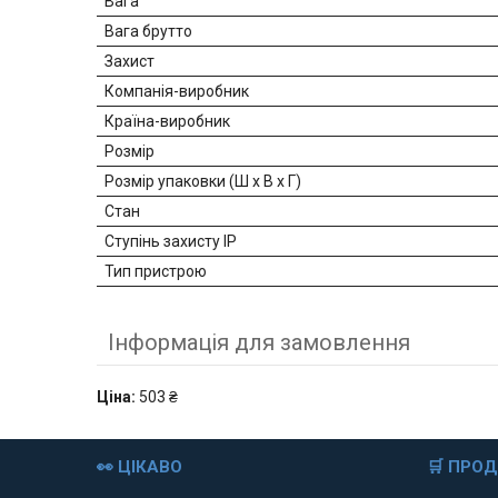
Вага
Вага брутто
Захист
Компанія-виробник
Країна-виробник
Розмір
Розмір упаковки (Ш х В х Г)
Стан
Ступінь захисту IP
Тип пристрою
Інформація для замовлення
Ціна:
503 ₴
👀 ЦІКАВО
🛒 ПРО