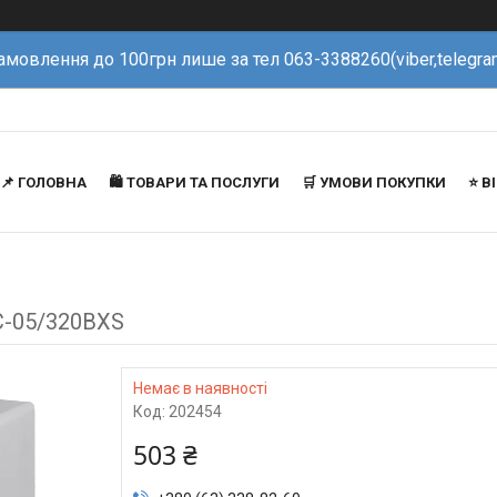
амовлення до 100грн лише за тел 063-3388260(viber,telegra
📌 ГОЛОВНА
🛍️ ТОВАРИ ТА ПОСЛУГИ
🛒 УМОВИ ПОКУПКИ
⭐️ 
LC-05/320BXS
Немає в наявності
Код:
202454
503 ₴