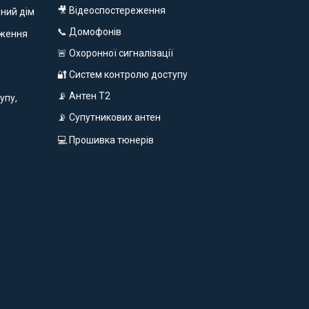
🎥 Відеоспостереження
ний дім
📞 Домофонів
еження
🚨 Охоронної сигналізації
🔐 Систем контролю доступу
📡 Антен Т2
упу,
📡 Супутникових антен
💻 Прошивка тюнерів