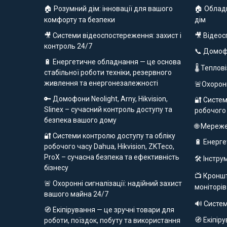
🏠 Розумний дім: інновації для вашого
🏠 Облад
комфорту та безпеки
дім
🎥 Системи відеоспостереження: захист і
🎥 Відео
контроль 24/7
📞 Домо
🔋 Енергетичне обладнання — це основа
🌡 Теплов
стабільної роботи техніки, резервного
живлення та енергонезалежності
🚨Охорон
🔑 Домофони Neolight, Arny, Hikvision,
🔐 Систем
Slinex – сучасний контроль доступу та
робочого
безпека вашого дому
🌐 Мереж
🔐 Системи контролю доступу та обліку
🔋 Енерг
робочого часу Dahua, Hikvision, ZKTeco,
ProX – сучасна безпека та ефективність
🛠️ Інстр
бізнесу
📺 Кроншт
🚨 Охоронні сигналізації: надійний захист
моніторів
вашого майна 24/7
🔊 Систе
🧭 Екіпірування — це зручні товари для
🧭 Екіпір
роботи, поїздок, побуту та використання