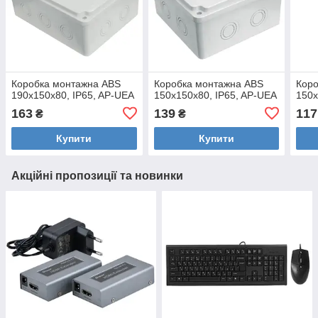
Коробка монтажна ABS
Коробка монтажна ABS
Кор
190х150х80, IP65, AP-UEA
150х150х80, IP65, AP-UEA
150х
163
139
117
₴
₴
Купити
Купити
Акційні пропозиції та новинки