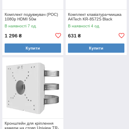
Комплект подувжувач (POC)
Комплект клавіатура+мишка
1080p HDMI 50м
A4Tech KR-8572S Black
В наявності 7 од.
В наявності 4 од.
1 296
631
₴
₴
Купити
Купити
Кронштейн для кріплення
камери на стовп Uniview TR-