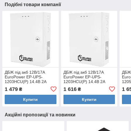
Подібні товари компанії
ДБЖ під акб 12В/17A
ДБЖ під акб 12В/17A
ДБЖ 
EuroPower EP-UPS-
EuroPower EP-UPS-
Euro
1203HCU(P) 14.4В 2А
1203HCU(P) 14.4В 2А
1205
1 479
1 616
1 6
₴
₴
Купити
Купити
Акційні пропозиції та новинки