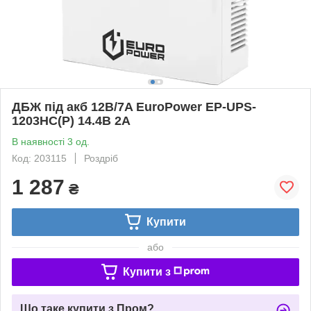
ДБЖ під акб 12В/7A EuroPower EP-UPS-
1203HC(P) 14.4В 2А
В наявності 3 од.
Код: 203115
Роздріб
1 287
₴
Купити
або
Купити з
Що таке купити з Пром?