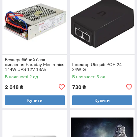
Безперебійний блок
живлення Faraday Electronics
Інжектор Ubiquiti POE-24-
144W UPS 12V 18Ah
24W-G
В наявності 2 од.
В наявності 5 од.
2 048
730
₴
₴
Купити
Купити