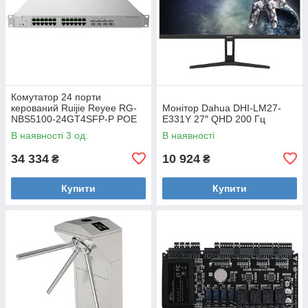
Комутатор 24 порти
керований Ruijie Reyee RG-
Монітор Dahua DHI-LM27-
NBS5100-24GT4SFP-P POE
E331Y 27″ QHD 200 Гц
L3
В наявності 3 од.
В наявності
34 334
10 924
₴
₴
Купити
Купити