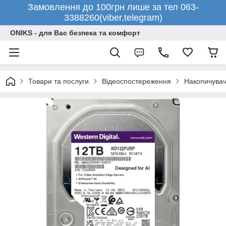
Замовлення до 100грн лише за тел 063-
3388260(viber,telegram)
ONIKS - для Вас безпека та комфорт
Товари та послуги
Відеоспостереження
Накопичувач