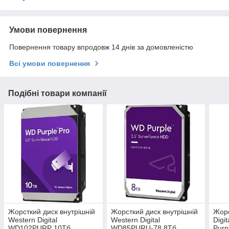
Умови повернення
Повернення товару впродовж 14 днів за домовленістю
Всі умови повернення
Подібні товари компанії
Жорсткий диск внутрішній
Жорсткий диск внутрішній
Жорс
Western Digital
Western Digital
Digi
WD102PURP 10Тб
WD85PURU-78 8Тб
Purp