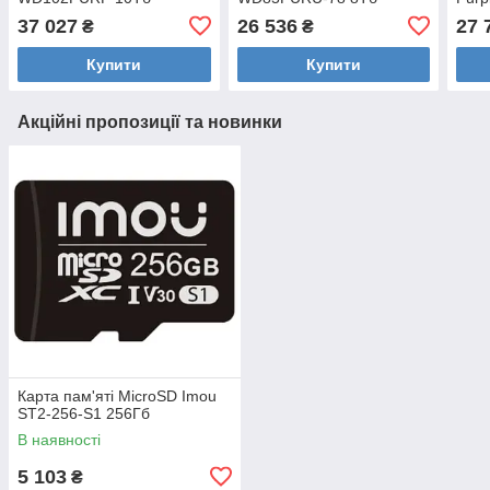
37 027
26 536
27 
₴
₴
Купити
Купити
Акційні пропозиції та новинки
Карта пам'яті MicroSD Imou
ST2-256-S1 256Гб
В наявності
5 103
₴